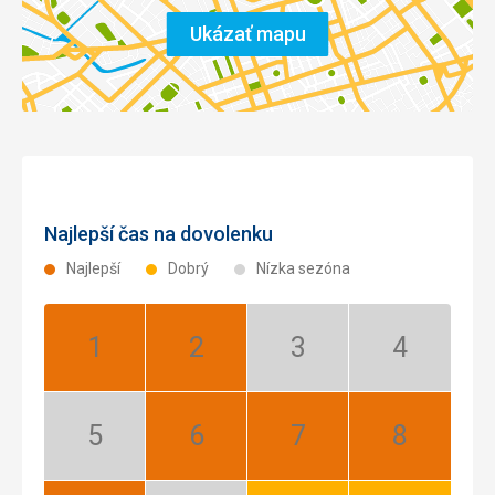
Ukázať mapu
Najlepší čas na dovolenku
Najlepší
Dobrý
Nízka sezóna
Január:
Február:
Marec:
Apríl:
Najlepší
Najlepší
Nízka
Nízka
sezóna
sezóna
Máj:
Jún:
Júl:
August:
Nízka
Najlepší
Najlepší
Najlepší
sezóna