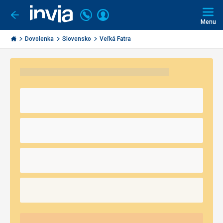
Volajte
Prihlásiť
Ísť
späť
+421
Menu
sa
2
Invia.sk
3221
Dovolenka
Slovensko
Veľká Fatra
0491