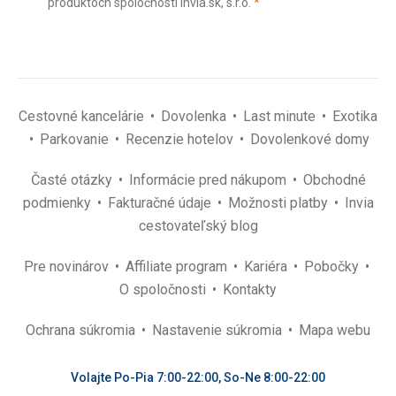
(povinné)
produktoch spoločnosti Invia.sk, s.r.o.
*
(povinné)
*
Cestovné kancelárie
Dovolenka
Last minute
Exotika
Parkovanie
Recenzie hotelov
Dovolenkové domy
Časté otázky
Informácie pred nákupom
Obchodné
podmienky
Fakturačné údaje
Možnosti platby
Invia
cestovateľský blog
Pre novinárov
Affiliate program
Kariéra
Pobočky
O spoločnosti
Kontakty
Ochrana súkromia
Nastavenie súkromia
Mapa webu
Volajte Po-Pia 7:00-22:00, So-Ne 8:00-22:00