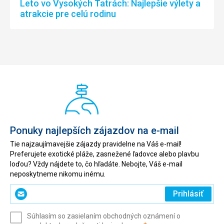
Leto vo Vysokých Tatrách: Najlepšie výlety a
atrakcie pre celú rodinu
Ponuky najlepších zájazdov na e-mail
Tie najzaujímavejšie zájazdy pravidelne na Váš e-mail!
Preferujete exotické pláže, zasnežené ľadovce alebo plavbu
loďou? Vždy nájdete to, čo hľadáte. Nebojte, Váš e-mail
neposkytneme nikomu inému.
Zadajte
Prihlásiť
svoj
e-
Súhlasím so zasielaním obchodných oznámení o
mail