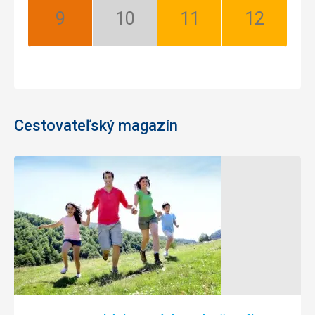
September:
Október:
November:
December:
Najlepší
Nízka
Dobrý
Dobrý
sezóna
Cestovateľský magazín