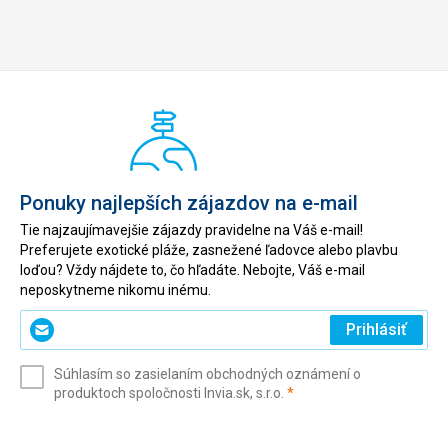
Ponuky najlepších zájazdov na e-mail
Tie najzaujímavejšie zájazdy pravidelne na Váš e-mail!
Preferujete exotické pláže, zasnežené ľadovce alebo plavbu
loďou? Vždy nájdete to, čo hľadáte. Nebojte, Váš e-mail
neposkytneme nikomu inému.
Zadajte
Prihlásiť
svoj
e-
Súhlasím so zasielaním obchodných oznámení o
mail
(povinné)
produktoch spoločnosti Invia.sk, s.r.o.
*
(povinné)
*