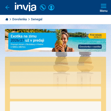
Volajte
Prihlásiť
Ísť
späť
+421
Menu
sa
2
Invia.sk
3221
Dovolenka
Senegal
0493