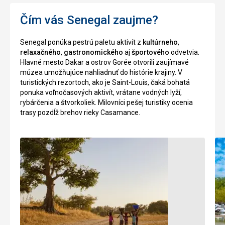
Čím vás Senegal zaujme?
Senegal ponúka pestrú paletu aktivít z
kultúrneho
,
relaxačného
,
gastronomického
aj
športového
odvetvia.
Hlavné mesto Dakar a ostrov Gorée otvorili zaujímavé
múzea umožňujúce nahliadnuť do histórie krajiny. V
turistických rezortoch, ako je Saint-Louis, čaká bohatá
ponuka voľnočasových aktivít, vrátane vodných lyží,
rybárčenia a štvorkoliek. Milovníci pešej turistiky ocenia
trasy pozdĺž brehov rieky Casamance.