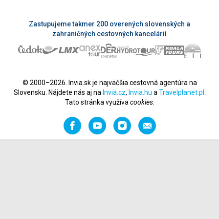
Zastupujeme takmer 200 overených slovenských a
zahraničných cestovných kancelárií
© 2000–2026. Invia.sk je najväčšia cestovná agentúra na
Slovensku. Nájdete nás aj na
Invia.cz
,
Invia.hu
a
Travelplanet.pl
.
Tato stránka využíva
cookies
.
Facebook
YouTube
Instagram
Odporučiť