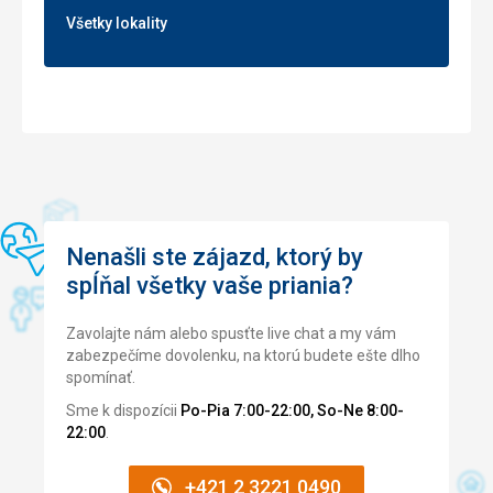
Ubytovanie
Všetky lokality
Izba velka upratovanie kazdy den... Velikanske plus, na
izbe je zehliaca doska a zehlicka... ???? Vsetko bolo
vyluxovane...
Služby
Sluzby boli na urovni 5 hviezdickoveho hotela... Vyborna
bola odhlucnena diskoteka.. Bari fungovali a vyhoveli
kazdemu... Usmievavy personal vzdy pobavil,
roztancoval... ????
Nenašli ste zájazd, ktorý by
spĺňal všetky vaše priania?
Zavolajte nám alebo spusťte live chat a my vám
zabezpečíme dovolenku, na ktorú budete ešte dlho
spomínať.
Sme k dispozícii
Po-Pia 7:00-22:00, So-Ne 8:00-
22:00
.
+421 2 3221 0490