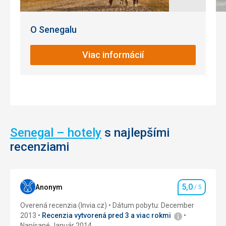
O Senegalu
Viac informácií
Senegal – hotely
s najlepšími
recenziami
5,0
Anonym
/ 5
Hodnotenie
Overená recenzia (Invia.cz)
Dátum pobytu: December
2013
Recenzia vytvorená pred 3 a viac rokmi
Napísané Január 2014