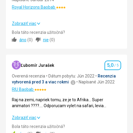
Royal Horizons Baobab
Hodnotenie:
4/5
Zobraziť viac
Strava
5,0
/ 5
Bola táto recenzia užitočná?
áno
(
0
)
nie
(
0
)
Ubytovanie
5,0
/ 5
Okolie
5,0
/ 5
5,0
Služby
5,0
/ 5
Ľubomír Jurašek
/ 5
Hodnotenie
Overená recenzia
Dátum pobytu: Jún 2022
Recenzia
Cena
5,0
/ 5
vytvorená pred 3 a viac rokmi
Napísané Jún 2022
RIU Baobab
Hodnotenie:
5/5
Raj na zemi, napriek tomu, ze je to Afrika... Super
animatori ????.... Odporucam vylet na safari, levia
rezervacia... Dalsi vylet africky trh a likerovna... Urcite sa
tam este vratime.... Ocean bol teply...
Raj na zemi, napriek tomu, ze je to Afrika... Super
Zobraziť viac
animatori ????.... Odporucam vylet na safari, levia
Bola táto recenzia užitočná?
rezervacia... Dalsi vylet africky trh a likerovna... Urcite sa