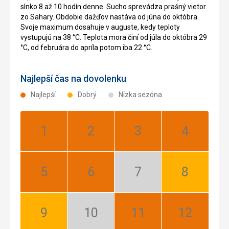
slnko 8 až 10 hodín denne. Sucho sprevádza prašný vietor
zo Sahary. Obdobie dažďov nastáva od júna do októbra.
Svoje maximum dosahuje v auguste, kedy teploty
vystupujú na 38 °C. Teplota mora činí od júla do októbra 29
°C, od februára do apríla potom iba 22 °C.
Najlepší čas na dovolenku
Najlepší
Dobrý
Nízka sezóna
Január:
Február:
Marec:
Apríl:
Najlepší
Najlepší
Najlepší
Najlepší
Máj:
Jún:
Júl:
August:
Najlepší
Najlepší
Nízka
Dobrý
sezóna
September:
Október:
November:
December:
Dobrý
Nízka
Najlepší
Najlepší