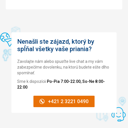
Služby
Sluzby boli na urovni 5 hviezdickoveho hotela... Vyborna
bola odhlucnena diskoteka.. Bari fungovali a vyhoveli
kazdemu... Usmievavy personal vzdy pobavil,
roztancoval... ????
Nenašli ste zájazd, ktorý by
spĺňal všetky vaše priania?
Zavolajte nám alebo spusťte live chat a my vám
zabezpečíme dovolenku, na ktorú budete ešte dlho
spomínať.
Sme k dispozícii
Po-Pia 7:00-22:00, So-Ne 8:00-
22:00
.
+421 2 3221 0490