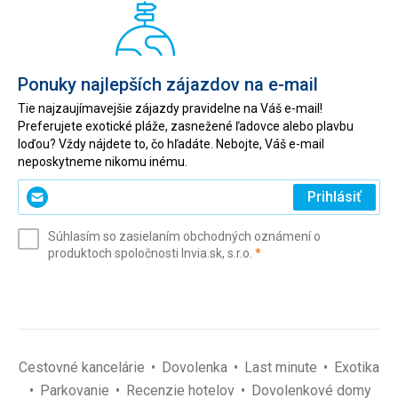
Ponuky najlepších zájazdov na e-mail
Tie najzaujímavejšie zájazdy pravidelne na Váš e-mail!
Preferujete exotické pláže, zasnežené ľadovce alebo plavbu
loďou? Vždy nájdete to, čo hľadáte. Nebojte, Váš e-mail
neposkytneme nikomu inému.
Zadajte
Prihlásiť
svoj
e-
Súhlasím so zasielaním obchodných oznámení o
mail
(povinné)
produktoch spoločnosti Invia.sk, s.r.o.
*
(povinné)
*
Cestovné kancelárie
Dovolenka
Last minute
Exotika
Parkovanie
Recenzie hotelov
Dovolenkové domy