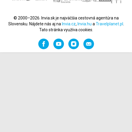
© 2000–2026. Invia.sk je najväčšia cestovná agentúra na
Slovensku. Nájdete nás aj na
Invia.cz
,
Invia.hu
a
Travelplanet.pl
.
Tato stránka využíva
cookies
.
Facebook
YouTube
Instagram
Odporučiť