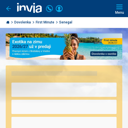
Volajte
Prihlásiť
Ísť
späť
+421
Menu
sa
2
Invia.sk
3221
Dovolenka
First Minute
Senegal
0491