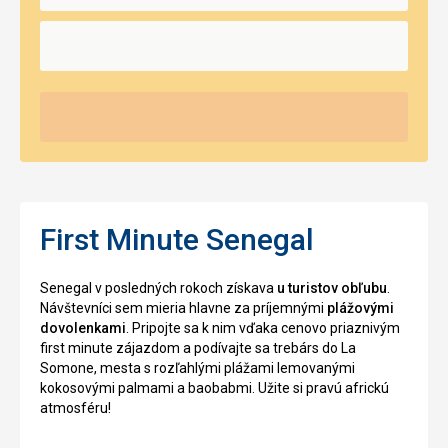
First Minute Senegal
Senegal v posledných rokoch získava
u turistov obľubu
.
Návštevníci sem mieria hlavne za príjemnými
plážovými
dovolenkami
. Pripojte sa k nim vďaka cenovo priaznivým
first minute zájazdom a podívajte sa trebárs do La
Somone, mesta s rozľahlými plážami lemovanými
kokosovými palmami a baobabmi. Užite si pravú africkú
atmosféru!