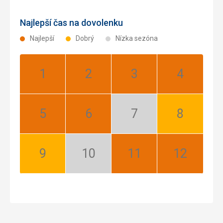
Najlepší čas na dovolenku
Najlepší
Dobrý
Nízka sezóna
Január:
Február:
Marec:
Apríl:
Najlepší
Najlepší
Najlepší
Najlepší
Máj:
Jún:
Júl:
August:
Najlepší
Najlepší
Nízka
Dobrý
sezóna
September:
Október:
November:
December:
Dobrý
Nízka
Najlepší
Najlepší
sezóna