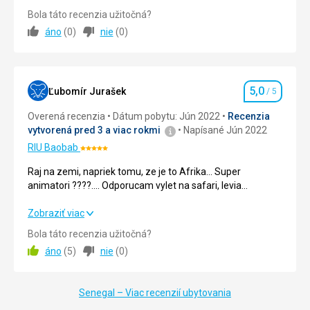
Strava
5,0
/ 5
Bola táto recenzia užitočná?
áno
(
0
)
nie
(
0
)
Ubytovanie
5,0
/ 5
Okolie
5,0
/ 5
5,0
Služby
5,0
/ 5
Ľubomír Jurašek
/ 5
Hodnotenie
Overená recenzia
Dátum pobytu: Jún 2022
Recenzia
Cena
5,0
/ 5
vytvorená pred 3 a viac rokmi
Napísané Jún 2022
RIU Baobab
Hodnotenie:
5/5
Raj na zemi, napriek tomu, ze je to Afrika... Super
animatori ????.... Odporucam vylet na safari, levia
rezervacia... Dalsi vylet africky trh a likerovna... Urcite sa
tam este vratime.... Ocean bol teply...
Raj na zemi, napriek tomu, ze je to Afrika... Super
Zobraziť viac
animatori ????.... Odporucam vylet na safari, levia
Bola táto recenzia užitočná?
rezervacia... Dalsi vylet africky trh a likerovna... Urcite sa
áno
(
5
)
nie
(
0
)
tam este vratime.... Ocean bol teply...
Strava
5,0
/ 5
Senegal – Viac recenzií ubytovania