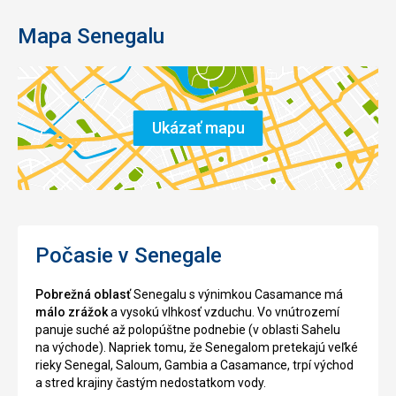
Mapa Senegalu
Ukázať mapu
Počasie v Senegale
Pobrežná oblasť
Senegalu s výnimkou Casamance má
málo zrážok
a vysokú vlhkosť vzduchu. Vo vnútrozemí
panuje suché až polopúštne podnebie (v oblasti Sahelu
na východe). Napriek tomu, že Senegalom pretekajú veľké
rieky Senegal, Saloum, Gambia a Casamance, trpí východ
a stred krajiny častým nedostatkom vody.