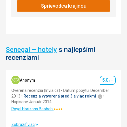
Sprievodca krajinou
Senegal – hotely
s najlepšími
recenziami
5,0
Anonym
/ 5
Hodnotenie
Overená recenzia (Invia.cz)
Dátum pobytu: December
2013
Recenzia vytvorená pred 3 a viac rokmi
Napísané Január 2014
Royal Horizons Baobab
Hodnotenie:
4/5
Zobraziť viac