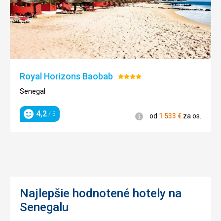
Royal Horizons Baobab
Hodnotenie:
4/5
Senegal
4,2
/ 5
Informácie
od
1 533
€
za os.
Hodnotenie
Najlepšie hodnotené hotely na
Senegalu