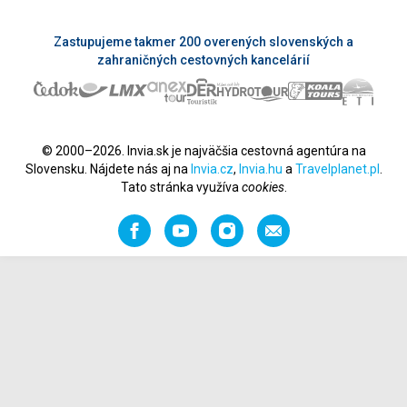
Zastupujeme takmer 200 overených slovenských a
zahraničných cestovných kancelárií
© 2000–2026. Invia.sk je najväčšia cestovná agentúra na
Slovensku. Nájdete nás aj na
Invia.cz
,
Invia.hu
a
Travelplanet.pl
.
Tato stránka využíva
cookies
.
Facebook
YouTube
Instagram
Odporučiť