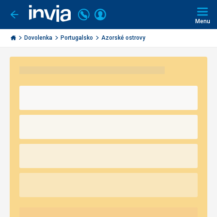
Volajte
Prihlásiť
Ísť
späť
+421
Menu
sa
2
Invia.sk
3221
Dovolenka
Portugalsko
Azorské ostrovy
0491