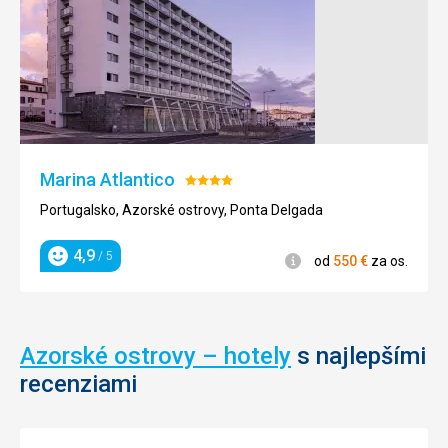
Marina Atlantico
Hodnotenie:
4/5
Portugalsko, Azorské ostrovy, Ponta Delgada
4,9
/ 5
Informácie
od
550
€
za os.
Hodnotenie
Azorské ostrovy – hotely
s najlepšími
recenziami