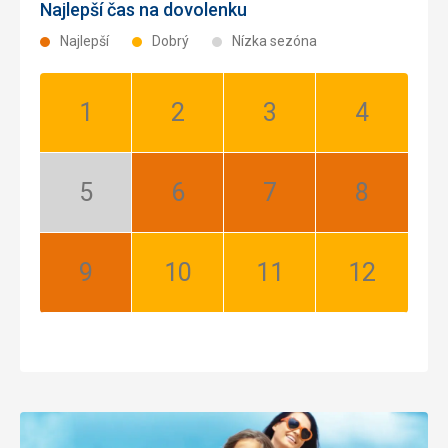
Najlepší čas na dovolenku
Najlepší
Dobrý
Nízka sezóna
Január:
Február:
Marec:
Apríl:
Dobrý
Dobrý
Dobrý
Dobrý
Máj:
Jún:
Júl:
August:
Nízka
Najlepší
Najlepší
Najlepší
sezóna
September:
Október:
November:
December:
Najlepší
Dobrý
Dobrý
Dobrý