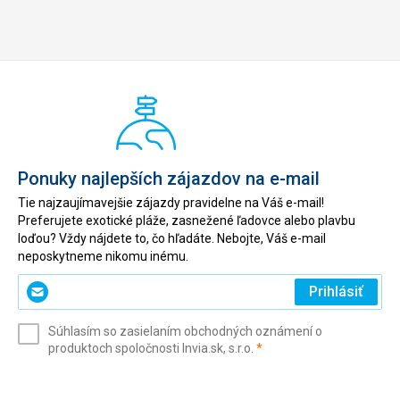
Ponuky najlepších zájazdov na e-mail
Tie najzaujímavejšie zájazdy pravidelne na Váš e-mail!
Preferujete exotické pláže, zasnežené ľadovce alebo plavbu
loďou? Vždy nájdete to, čo hľadáte. Nebojte, Váš e-mail
neposkytneme nikomu inému.
Zadajte
Prihlásiť
svoj
e-
Súhlasím so zasielaním obchodných oznámení o
mail
(povinné)
produktoch spoločnosti Invia.sk, s.r.o.
*
(povinné)
*