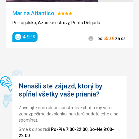
Všechno bylo špičkové. Celý personál byl neuvěřitelně
přátelský, včetně uklízeček a neuvěřitelně milé a schopné
Marina Atlantico
Hodnotenie:
recepční.
4/5
Portugalsko, Azorské ostrovy, Ponta Delgada
Táto recenzia bola preložená automaticky pomocou
Google Translate
4,9
/ 5
Informácie
od
550
€
za os.
Hodnotenie
Nenašli ste zájazd, ktorý by
spĺňal všetky vaše priania?
Zavolajte nám alebo spusťte live chat a my vám
zabezpečíme dovolenku, na ktorú budete ešte dlho
spomínať.
Sme k dispozícii
Po-Pia 7:00-22:00, So-Ne 8:00-
22:00
.