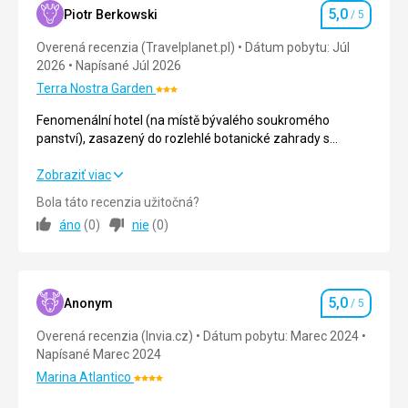
5,0
Piotr Berkowski
/ 5
Hodnotenie
Overená recenzia (Travelplanet.pl)
Dátum pobytu: Júl
2026
Napísané Júl 2026
Terra Nostra Garden
Hodnotenie:
3/5
Fenomenální hotel (na místě bývalého soukromého
panství), zasazený do rozlehlé botanické zahrady s
horkými prameny – 24hodinový přístup pro hotelové hosty.
Hotel se pyšní úžasným designem. Furnas je super klidné
Fenomenální hotel (na místě bývalého soukromého
Zobraziť viac
město plné zeleně.
panství), zasazený do rozlehlé botanické zahrady s
Bola táto recenzia užitočná?
horkými prameny – 24hodinový přístup pro hotelové hosty.
áno
(
0
)
nie
(
0
)
Hotel se pyšní úžasným designem. Furnas je super klidné
město plné zeleně.
Strava
5,0
/ 5
5,0
Anonym
/ 5
Hodnotenie
Ubytovanie
5,0
/ 5
Overená recenzia (Invia.cz)
Dátum pobytu: Marec 2024
Napísané Marec 2024
Okolie
5,0
/ 5
Marina Atlantico
Hodnotenie:
Služby
5,0
/ 5
4/5