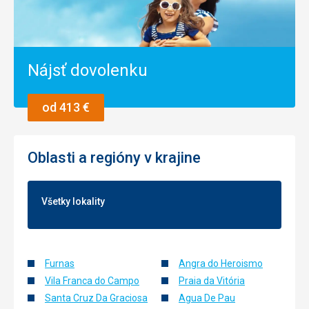
Nájsť dovolenku
od 413 €
Oblasti a regióny v krajine
Všetky lokality
Furnas
Angra do Heroismo
Vila Franca do Campo
Praia da Vitória
Santa Cruz Da Graciosa
Agua De Pau