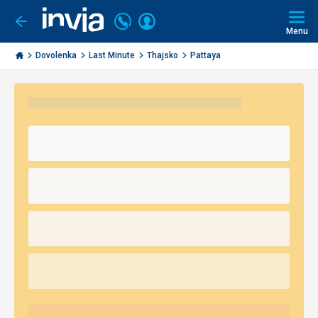
Volajte
Prihlásiť
Ísť
späť
+421
Menu
sa
2
Invia.sk
3221
Dovolenka
Last Minute
Thajsko
Pattaya
0491