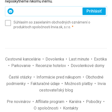
neposkytneme nikomu inému.
Zadajte
Prihlásiť
svoj
e-
Súhlasím so zasielaním obchodných oznámení o
mail
(povinné)
produktoch spoločnosti Invia.sk, s.r.o.
*
(povinné)
*
Cestovné kancelárie
Dovolenka
Last minute
Exotika
Parkovanie
Recenzie hotelov
Dovolenkové domy
Časté otázky
Informácie pred nákupom
Obchodné
podmienky
Fakturačné údaje
Možnosti platby
Invia
cestovateľský blog
Pre novinárov
Affiliate program
Kariéra
Pobočky
O spoločnosti
Kontakty