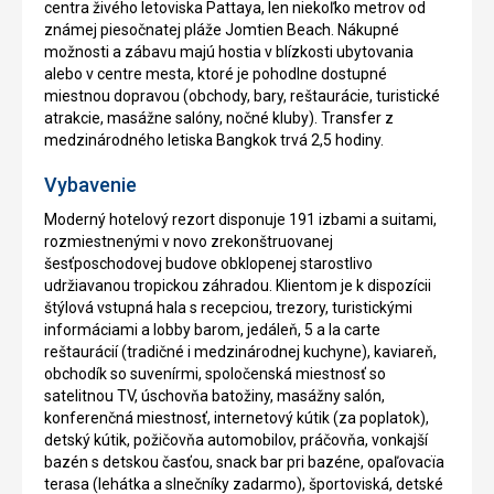
centra živého letoviska Pattaya, len niekoľko metrov od
známej piesočnatej pláže Jomtien Beach. Nákupné
možnosti a zábavu majú hostia v blízkosti ubytovania
alebo v centre mesta, ktoré je pohodlne dostupné
miestnou dopravou (obchody, bary, reštaurácie, turistické
atrakcie, masážne salóny, nočné kluby). Transfer z
medzinárodného letiska Bangkok trvá 2,5 hodiny.
Vybavenie
Moderný hotelový rezort disponuje 191 izbami a suitami,
rozmiestnenými v novo zrekonštruovanej
šesťposchodovej budove obklopenej starostlivo
udržiavanou tropickou záhradou. Klientom je k dispozícii
štýlová vstupná hala s recepciou, trezory, turistickými
informáciami a lobby barom, jedáleň, 5 a la carte
reštaurácií (tradičné i medzinárodnej kuchyne), kaviareň,
obchodík so suvenírmi, spoločenská miestnosť so
satelitnou TV, úschovňa batožiny, masážny salón,
konferenčná miestnosť, internetový kútik (za poplatok),
detský kútik, požičovňa automobilov, práčovňa, vonkajší
bazén s detskou časťou, snack bar pri bazéne, opaľovacïa
terasa (lehátka a slnečníky zadarmo), športoviská, detské