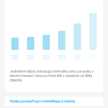
Jednotlivé stĺpce zobrazujú minimálnu cenu za osobu v
danom mesiaci. Cena sa môže líšiť v zavislosti od dĺžky
zájazdu.
Všetky ponuky
Popis hotela
Mapa a lokalita