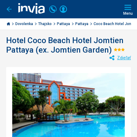
Volajte
Prihlásiť
Ísť
späť
+421
Menu
sa
2
Invia.sk
3221
Dovolenka
Thajsko
Pattaya
Pattaya
Coco Beach Hotel Jomti..
0477
Hotel Coco Beach Hotel Jomtien
Pattaya (ex. Jomtien Garden)
Hodno
Zdieľať
3/5