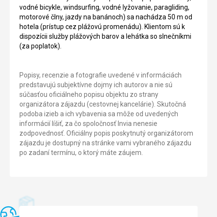
vodné bicykle, windsurfing, vodné lyžovanie, paragliding,
motorové člny, jazdy na banánoch) sa nachádza 50 m od
hotela (prístup cez plážovú promenádu). Klientom sú k
dispozícii služby plážových barov a lehátka so slnečníkmi
(za poplatok).
Popisy, recenzie a fotografie uvedené v informáciách
predstavujú subjektívne dojmy ich autorov a nie sú
súčasťou oficiálneho popisu objektu zo strany
organizátora zájazdu (cestovnej kancelárie). Skutočná
podoba izieb a ich vybavenia sa môže od uvedených
informácií líšiť, za čo spoločnosť Invia nenesie
zodpovednosť. Oficiálny popis poskytnutý organizátorom
zájazdu je dostupný na stránke vami vybraného zájazdu
po zadaní termínu, o ktorý máte záujem.