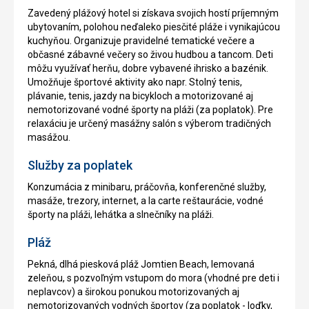
Zavedený plážový hotel si získava svojich hostí príjemným
ubytovaním, polohou neďaleko piesčité pláže i vynikajúcou
kuchyňou. Organizuje pravidelné tematické večere a
občasné zábavné večery so živou hudbou a tancom. Deti
môžu využívať herňu, dobre vybavené ihrisko a bazénik.
Umožňuje športové aktivity ako napr. Stolný tenis,
plávanie, tenis, jazdy na bicykloch a motorizované aj
nemotorizované vodné športy na pláži (za poplatok). Pre
relaxáciu je určený masážny salón s výberom tradičných
masážou.
Služby za poplatek
Konzumácia z minibaru, práčovňa, konferenčné služby,
masáže, trezory, internet, a la carte reštaurácie, vodné
športy na pláži, lehátka a slnečníky na pláži.
Pláž
Pekná, dlhá piesková pláž Jomtien Beach, lemovaná
zeleňou, s pozvoľným vstupom do mora (vhodné pre deti i
neplavcov) a širokou ponukou motorizovaných aj
nemotorizovaných vodných športov (za poplatok - loďky,