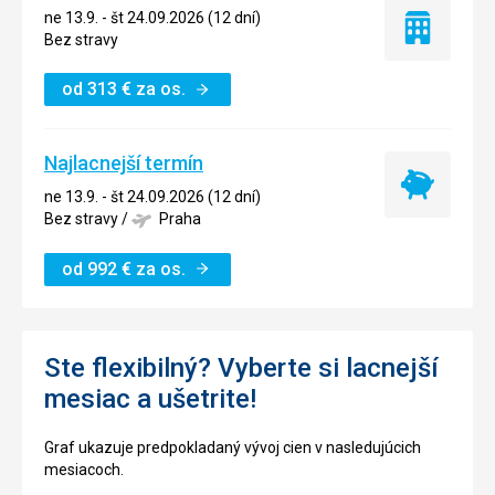
ne 13.9. - št 24.09.2026 (12 dní)
Iba
Bez stravy
ubytovanie
od
313
€
za os.
Najlacnejší termín
Najlacnejší
ne 13.9. - št 24.09.2026 (12 dní)
termín
Bez stravy
/
Praha
od
992
€
za os.
Ste flexibilný? Vyberte si lacnejší
mesiac a ušetrite!
Graf ukazuje predpokladaný vývoj cien v nasledujúcich
mesiacoch.