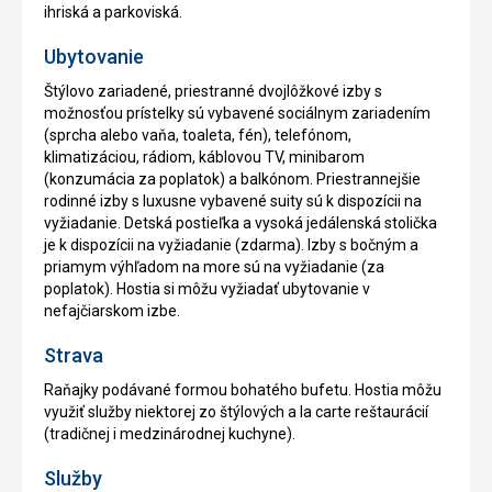
ihriská a parkoviská.
Ubytovanie
Štýlovo zariadené, priestranné dvojlôžkové izby s
možnosťou prístelky sú vybavené sociálnym zariadením
(sprcha alebo vaňa, toaleta, fén), telefónom,
klimatizáciou, rádiom, káblovou TV, minibarom
(konzumácia za poplatok) a balkónom. Priestrannejšie
rodinné izby s luxusne vybavené suity sú k dispozícii na
vyžiadanie. Detská postieľka a vysoká jedálenská stolička
je k dispozícii na vyžiadanie (zdarma). Izby s bočným a
priamym výhľadom na more sú na vyžiadanie (za
poplatok). Hostia si môžu vyžiadať ubytovanie v
nefajčiarskom izbe.
Strava
Raňajky podávané formou bohatého bufetu. Hostia môžu
využiť služby niektorej zo štýlových a la carte reštaurácií
(tradičnej i medzinárodnej kuchyne).
Služby