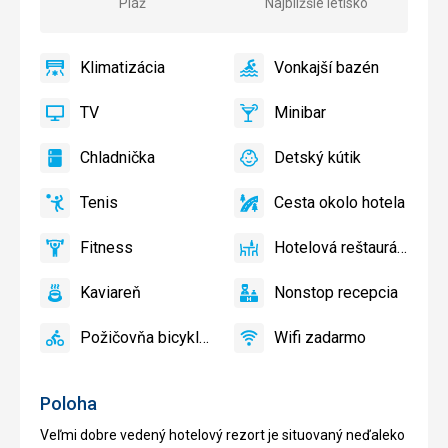
Pláž
Najbližšie letisko
Klimatizácia
Vonkajší bazén
áno
Klimatizácia
áno
Vonkajší
bazén
TV
Minibar
áno
TV
áno
Minibar,
Bar
Chladnička
Detský kútik
áno
Chladnička
áno
Detský
kútik,
Tenis
Cesta okolo hotela
Detské
áno
Tenis
áno
Cesta
ihrisko,
okolo
Fitness
Hotelová reštaurácia
Detský
hotela
áno
Fitness
áno
Hotelová
bazén
reštaurácia
Kaviareň
Nonstop recepcia
áno
Kaviareň
áno
Nonstop
recepcia
Požičovňa bicyklov
Wifi zadarmo
áno
Požičovňa
áno
Wifi
bicyklov
zadarmo
Poloha
Veľmi dobre vedený hotelový rezort je situovaný neďaleko