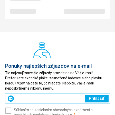
Ponuky najlepších zájazdov na e-mail
Tie najzaujímavejšie zájazdy pravidelne na Váš e-mail!
Preferujete exotické pláže, zasnežené ľadovce alebo plavbu
loďou? Vždy nájdete to, čo hľadáte. Nebojte, Váš e-mail
neposkytneme nikomu inému.
Zadajte
Prihlásiť
svoj
e-
Súhlasím so zasielaním obchodných oznámení o
mail
(povinné)
produktoch spoločnosti Invia.sk, s.r.o.
*