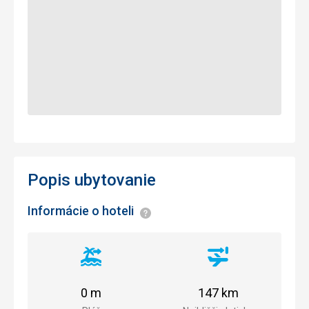
Popis ubytovanie
Informácie o hoteli
Informácie
Vzdialenosť
Vzdialenosť
od
od
pláže
letiska
0 m
147 km