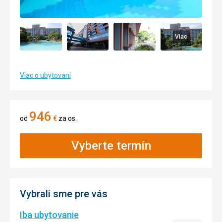
Viac
Viac o ubytovaní
946
od
€
za os.
Vyberte termín
Vybrali sme pre vás
Iba ubytovanie