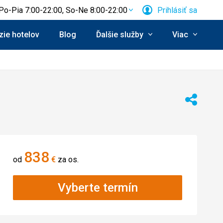
Po-Pia 7:00-22:00, So-Ne 8:00-22:00
Prihlásiť sa
ie hotelov
Blog
Ďalšie služby
Viac
Zdieľať
838
od
€
za os.
Vyberte termín