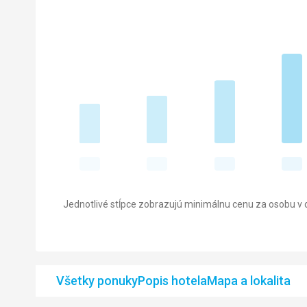
Jednotlivé stĺpce zobrazujú minimálnu cenu za osobu v d
Všetky ponuky
Popis hotela
Mapa a lokalita