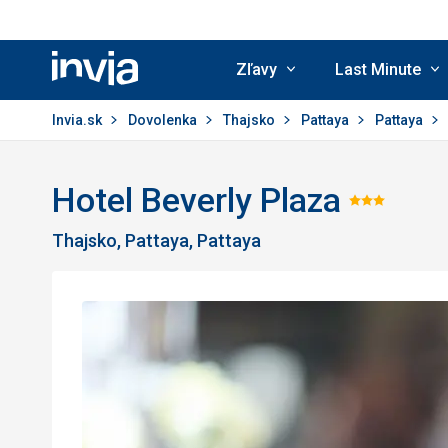
Zľavy
Last Minute
Invia.sk
Invia.sk
Dovolenka
Thajsko
Pattaya
Pattaya
Hotel Beverly Plaza
Hodno
Thajsko, Pattaya, Pattaya
3/5