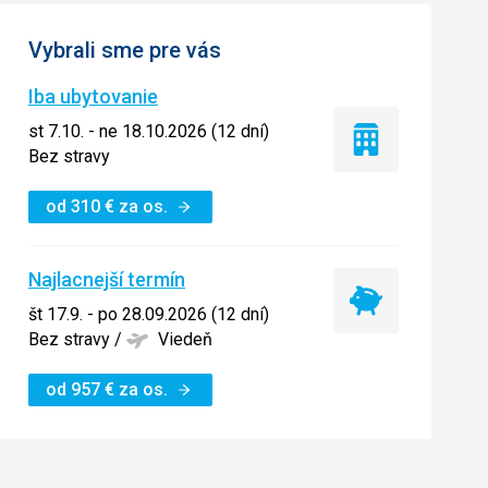
Vybrali sme pre vás
Iba ubytovanie
st 7.10. - ne 18.10.2026 (12 dní)
Iba
Bez stravy
ubytovanie
od
310
€
za os.
Najlacnejší termín
Najlacnejší
št 17.9. - po 28.09.2026 (12 dní)
termín
Bez stravy
/
Viedeň
od
957
€
za os.