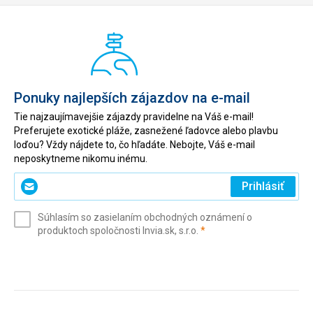
Ponuky najlepších zájazdov na e-mail
Tie najzaujímavejšie zájazdy pravidelne na Váš e-mail!
Preferujete exotické pláže, zasnežené ľadovce alebo plavbu
loďou? Vždy nájdete to, čo hľadáte. Nebojte, Váš e-mail
neposkytneme nikomu inému.
Zadajte
Prihlásiť
svoj
e-
Súhlasím so zasielaním obchodných oznámení o
mail
(povinné)
produktoch spoločnosti Invia.sk, s.r.o.
*
(povinné)
*