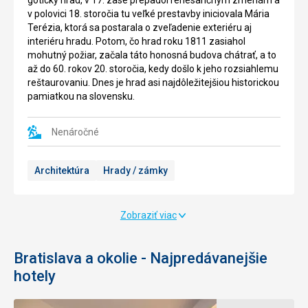
gotický hrad, v 17. zase prepadol renesančným zmenám a
v polovici 18. storočia tu veľké prestavby iniciovala Mária
Terézia, ktorá sa postarala o zveľadenie exteriéru aj
interiéru hradu. Potom, čo hrad roku 1811 zasiahol
mohutný požiar, začala táto honosná budova chátrať, a to
až do 60. rokov 20. storočia, kedy došlo k jeho rozsiahlemu
reštaurovaniu. Dnes je hrad asi najdôležitejšiou historickou
pamiatkou na slovensku.
Nenáročné
Architektúra
Hrady / zámky
Zobraziť viac
Bratislava a okolie - Najpredávanejšie
hotely