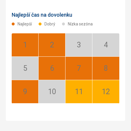
Najlepší čas na dovolenku
Najlepší
Dobrý
Nízka sezóna
Január:
Február:
Marec:
Apríl:
Najlepší
Najlepší
Nízka
Nízka
sezóna
sezóna
Máj:
Jún:
Júl:
August:
Nízka
Najlepší
Najlepší
Najlepší
sezóna
September:
Október:
November:
December:
Najlepší
Nízka
Dobrý
Dobrý
sezóna