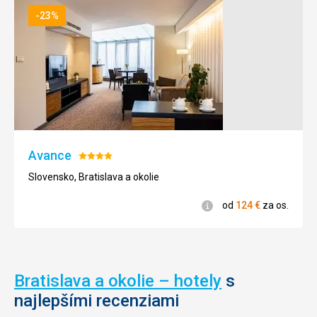
-23%
Avance
Hodnotenie:
4/5
Slovensko, Bratislava a okolie
Informácie
od
124
€
za os.
Bratislava a okolie – hotely
s
najlepšími recenziami