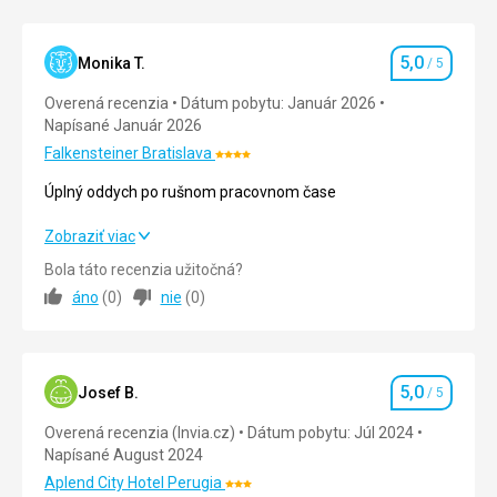
5,0
Monika T.
/ 5
Hodnotenie
Overená recenzia
Dátum pobytu: Január 2026
Napísané Január 2026
Falkensteiner Bratislava
Hodnotenie:
4/5
Úplný oddych po rušnom pracovnom čase
Úplný oddych po rušnom pracovnom čase
Zobraziť viac
Bola táto recenzia užitočná?
Strava
5,0
/ 5
áno
(
0
)
nie
(
0
)
Ubytovanie
5,0
/ 5
Okolie
5,0
/ 5
5,0
Josef B.
/ 5
Hodnotenie
Služby
5,0
/ 5
Overená recenzia (Invia.cz)
Dátum pobytu: Júl 2024
Napísané August 2024
Cena
5,0
/ 5
Aplend City Hotel Perugia
Hodnotenie: