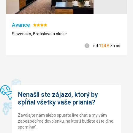
Služby
Maximální spokojenost
Táto recenzia bola preložená automaticky pomocou
Avance
Hodnotenie:
Google Translate
4/5
Slovensko, Bratislava a okolie
Informácie
od
124
€
za os.
Nenašli ste zájazd, ktorý by
spĺňal všetky vaše priania?
Zavolajte nám alebo spusťte live chat a my vám
zabezpečíme dovolenku, na ktorú budete ešte dlho
spomínať.