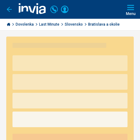
Volajte
Prihlásiť
Ísť
späť
+421
Menu
sa
2
Invia.sk
3221
Dovolenka
Last Minute
Slovensko
Bratislava a okolie
0491