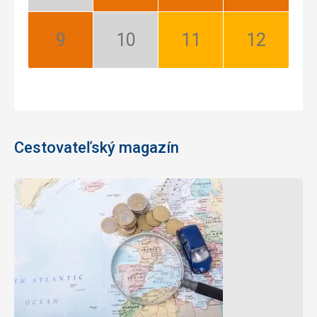
Nízka
Najlepší
Najlepší
Najlepší
sezóna
September:
Október:
November:
December:
Najlepší
Nízka
Dobrý
Dobrý
sezóna
Cestovateľský magazín