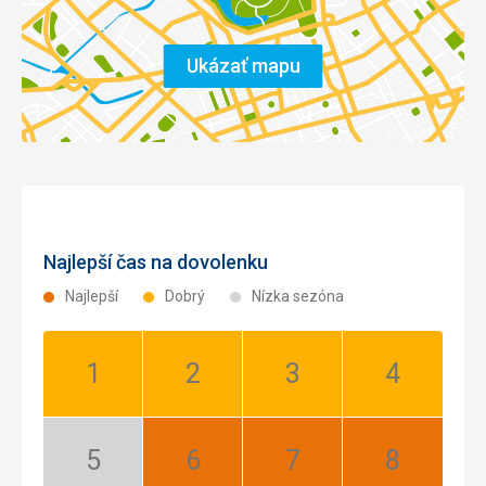
Ukázať mapu
Najlepší čas na dovolenku
Najlepší
Dobrý
Nízka sezóna
Január:
Február:
Marec:
Apríl:
Dobrý
Dobrý
Dobrý
Dobrý
Máj:
Jún:
Júl:
August: