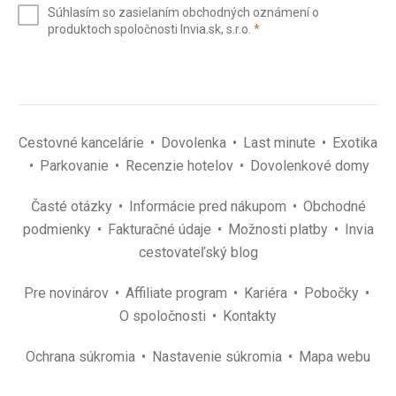
Súhlasím so zasielaním obchodných oznámení o
mail
(povinné)
produktoch spoločnosti Invia.sk, s.r.o.
*
(povinné)
*
Cestovné kancelárie
Dovolenka
Last minute
Exotika
Parkovanie
Recenzie hotelov
Dovolenkové domy
Časté otázky
Informácie pred nákupom
Obchodné
podmienky
Fakturačné údaje
Možnosti platby
Invia
cestovateľský blog
Pre novinárov
Affiliate program
Kariéra
Pobočky
O spoločnosti
Kontakty
Ochrana súkromia
Nastavenie súkromia
Mapa webu