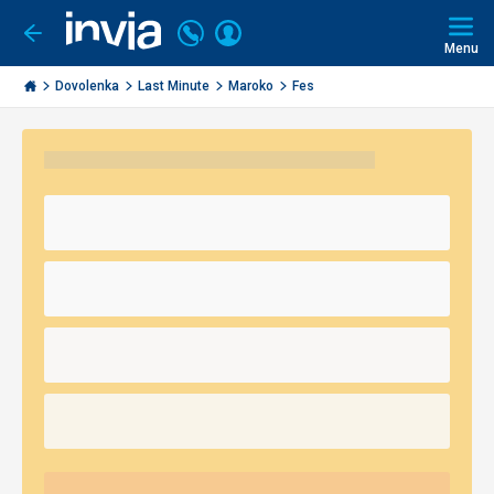
Volajte
Prihlásiť
Ísť
späť
+421
Menu
sa
2
Invia.sk
3221
Dovolenka
Last Minute
Maroko
Fes
0491