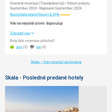
Overená recenzia (Travelplanet.pl)
Dátum pobytu:
September 2024
Napísané September 2024
Cena
5,0
/ 5
Apostolata Island Resort & SPA
Hodnotenie:
5/5
Vše na nejvyšší úrovni. doporučuji
Vše na nejvyšší úrovni. doporučuji
Zobraziť viac
Bola táto recenzia užitočná?
Strava
5,0
/ 5
áno
(
3
)
nie
(
0
)
Ubytovanie
5,0
/ 5
Skala – Viac recenzií ubytovania
Okolie
5,0
/ 5
Služby
5,0
/ 5
Skala - Posledné predané hotely
Cena
5,0
/ 5