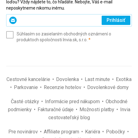
loďou? Vždy nájdete to, čo hľadáte. Nebojte, Váš e-mail
neposkytneme nikomu inému.
Zadajte
Prihlásiť
svoj
e-
Súhlasím so zasielaním obchodných oznámení o
mail
(povinné)
produktoch spoločnosti Invia.sk, s.r.o.
*
(povinné)
*
Cestovné kancelárie
Dovolenka
Last minute
Exotika
Parkovanie
Recenzie hotelov
Dovolenkové domy
Časté otázky
Informácie pred nákupom
Obchodné
podmienky
Fakturačné údaje
Možnosti platby
Invia
cestovateľský blog
Pre novinárov
Affiliate program
Kariéra
Pobočky