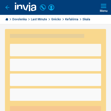
Volajte
Prihlásiť
Ísť
späť
+421
Menu
sa
2
Invia.sk
3221
Dovolenka
Last Minute
Grécko
Kefalónia
Skala
0491