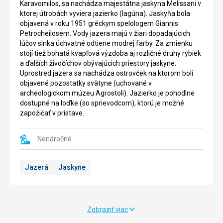
Karavomilos, sa nachádza majestátna jaskyna Melissani v
ktorej útrobách vyviera jazierko (lagúna). Jaskyňa bola
objavená v roku 1951 gréckym spelologem Giannis
Petrocheilosem. Vody jazera majú v žiari dopadajúcich
lúčov slnka úchvatné odtiene modrej farby. Za zmienku
stojí tiež bohatá kvapľová výzdoba aj rozličné druhy rybiek
a ďalších živočíchov obývajúcich priestory jaskyne.
Uprostred jazera sa nachádza ostrovček na ktorom boli
objavené pozostatky svätyne (uchované v
archeologickom múzeu Agrostoli). Jazierko je pohodlne
dostupné na loďke (so sprievodcom), ktorú je možné
zapožičať v prístave.
Nenáročné
Jazerá
Jaskyne
Zobraziť viac