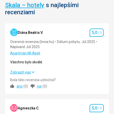
Skala – hotely
s najlepšími
recenziami
5,0
Diána Beatrix V.
/ 5
Hodnotenie
Overená recenzia (Invia.hu)
Dátum pobytu: Júl 2025
Napísané Júl 2025
Apartmán Mi Abeli
Všechno bylo skvělé.
Všechno bylo skvělé.
Zobraziť viac
Bola táto recenzia užitočná?
Strava
5,0
/ 5
áno
(
0
)
nie
(
0
)
Ubytovanie
5,0
/ 5
Okolie
5,0
/ 5
5,0
Agnieszka C.
/ 5
Hodnotenie
Služby
5,0
/ 5