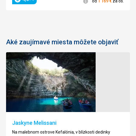
Informácie
od
1 169
€
za os.
Hodnotenie
Aké zaujímavé miesta môžete objaviť
Jaskyne Melissani
Na malebnom ostrove Kefalónia, v blízkosti dedinky