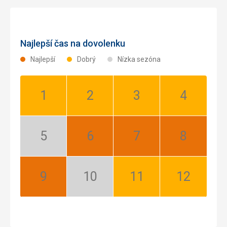
Najlepší čas na dovolenku
Najlepší
Dobrý
Nízka sezóna
Január:
Február:
Marec:
Apríl:
Dobrý
Dobrý
Dobrý
Dobrý
Máj:
Jún:
Júl:
August:
Nízka
Najlepší
Najlepší
Najlepší
sezóna
September:
Október:
November:
December:
Najlepší
Nízka
Dobrý
Dobrý
sezóna