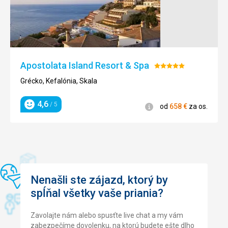
Apostolata Island Resort & Spa
Hodnotenie:
5/5
Grécko, Kefalónia, Skala
4,6
/ 5
Informácie
od
658
€
za os.
Hodnotenie
Nenašli ste zájazd, ktorý by
spĺňal všetky vaše priania?
Zavolajte nám alebo spusťte live chat a my vám
zabezpečíme dovolenku, na ktorú budete ešte dlho