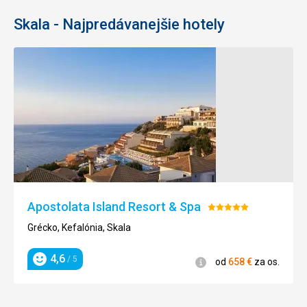
Skala - Najpredávanejšie hotely
Apostolata Island Resort & Spa
Hodnotenie:
5/5
Grécko, Kefalónia, Skala
4,6
/ 5
Informácie
od
658
€
za os.
Hodnotenie