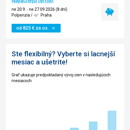
Najlacnejší termín
ne 20.9. - ne 27.09.2026 (8 dní)
Najlacnejší
Polpenzia
/
Praha
termín
od
825
€
za os.
Ste flexibilný? Vyberte si lacnejší
mesiac a ušetrite!
Graf ukazuje predpokladaný vývoj cien v nasledujúcich
mesiacoch.