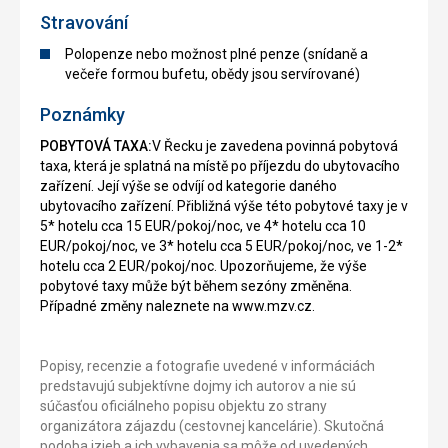
Stravování
Polopenze nebo možnost plné penze (snídaně a
večeře formou bufetu, obědy jsou servírované)
Poznámky
POBYTOVÁ TAXA:
V Řecku je zavedena povinná pobytová
taxa, která je splatná na místě po příjezdu do ubytovacího
zařízení. Její výše se odvíjí od kategorie daného
ubytovacího zařízení. Přibližná výše této pobytové taxy je v
5* hotelu cca 15 EUR/pokoj/noc, ve 4* hotelu cca 10
EUR/pokoj/noc, ve 3* hotelu cca 5 EUR/pokoj/noc, ve 1-2*
hotelu cca 2 EUR/pokoj/noc. Upozorňujeme, že výše
pobytové taxy může být během sezóny změněna.
Případné změny naleznete na www.mzv.cz.
Popisy, recenzie a fotografie uvedené v informáciách
predstavujú subjektívne dojmy ich autorov a nie sú
súčasťou oficiálneho popisu objektu zo strany
organizátora zájazdu (cestovnej kancelárie). Skutočná
podoba izieb a ich vybavenia sa môže od uvedených