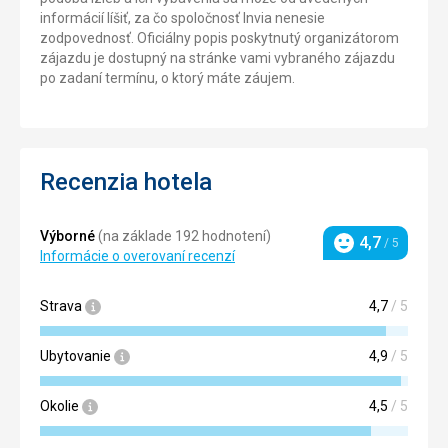
informácií líšiť, za čo spoločnosť Invia nenesie
zodpovednosť. Oficiálny popis poskytnutý organizátorom
zájazdu je dostupný na stránke vami vybraného zájazdu
po zadaní termínu, o ktorý máte záujem.
Recenzia hotela
Výborné
(na základe 192 hodnotení)
4,7
/ 5
Hodnotenie
Informácie o overovaní recenzí
Strava
4,7
/ 5
Ubytovanie
4,9
/ 5
Okolie
4,5
/ 5