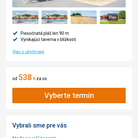
Viac
Piesočnatá pláž len 90 m
Vynikajúci taverna v blízkosti
Viac o ubytovaní
538
od
€
za os.
Vyberte termín
Vybrali sme pre vás