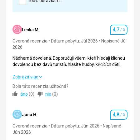
iba s obrázkami
Strava
Přijemný personál,výborné jídlo
Ubytovanie
Hezké čisté ubytovaní.
4,7
Lenka M.
/ 5
Hodnotenie
Služby
Overená recenzia
Dátum pobytu: Júl 2026
Napísané Júl
Scela dostačující.
2026
Táto recenzia bola preložená automaticky pomocou
Nádherná dovolená. Doporučuji všem, kteří hledají klidnou
Google Translate
dovolenou bez davů turistů, hlasité hudby, křičících dětí
apod.
Nádherná dovolená. Doporučuji všem, kteří hledají klidnou
Zobraziť viac
dovolenou bez davů turistů, hlasité hudby, křičících dětí
Bola táto recenzia užitočná?
apod.
áno
(
0
)
nie
(
0
)
Strava
5,0
/ 5
4,8
Ubytovanie
5,0
/ 5
Jana H.
/ 5
Hodnotenie
Overená recenzia
Dátum pobytu: Jún 2026
Napísané
Okolie
5,0
/ 5
Jún 2026
Služby
5,0
/ 5