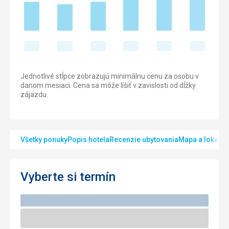
Jednotlivé stĺpce zobrazujú minimálnu cenu za osobu v
danom mesiaci. Cena sa môže líšiť v zavislosti od dĺžky
zájazdu.
Všetky ponuky
Popis hotela
Recenzie ubytovania
Mapa a lokalita
Vyberte si termín