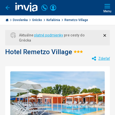
Volajte
Prihlásiť
Ísť
späť
+421
Menu
sa
2
Invia.sk
3221
Dovolenka
Grécko
Kefalónia
Remetzo Village
0477
Zavri
Aktuálne
platné podmienky
pre cesty do
Grécka
Hotel Remetzo Village
Hodnotenie:
Zdieľať
3/5