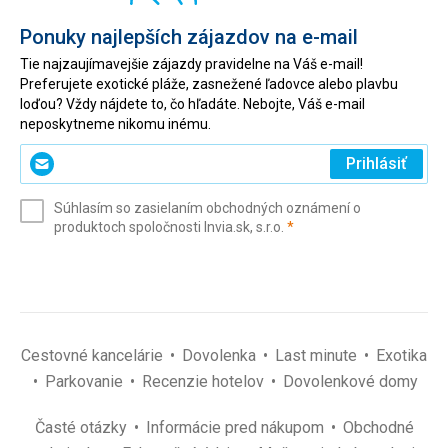
Ponuky najlepších zájazdov na e-mail
Tie najzaujímavejšie zájazdy pravidelne na Váš e-mail!
Preferujete exotické pláže, zasnežené ľadovce alebo plavbu
loďou? Vždy nájdete to, čo hľadáte. Nebojte, Váš e-mail
neposkytneme nikomu inému.
Zadajte
Prihlásiť
svoj
e-
Súhlasím so zasielaním obchodných oznámení o
mail
(povinné)
produktoch spoločnosti Invia.sk, s.r.o.
*
(povinné)
*
Cestovné kancelárie
Dovolenka
Last minute
Exotika
Parkovanie
Recenzie hotelov
Dovolenkové domy
Časté otázky
Informácie pred nákupom
Obchodné