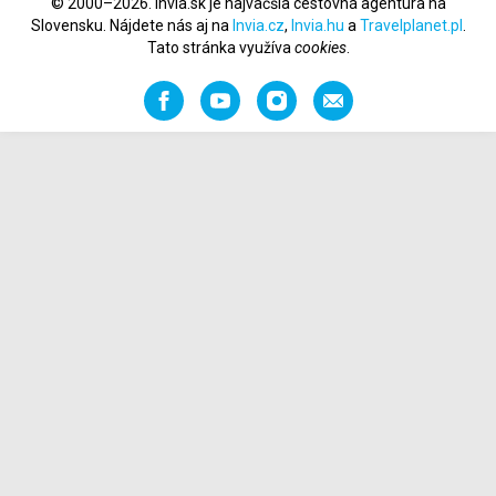
© 2000–2026. Invia.sk je najväčšia cestovná agentúra na
Slovensku. Nájdete nás aj na
Invia.cz
,
Invia.hu
a
Travelplanet.pl
.
Tato stránka využíva
cookies
.
Facebook
YouTube
Instagram
Odporučiť