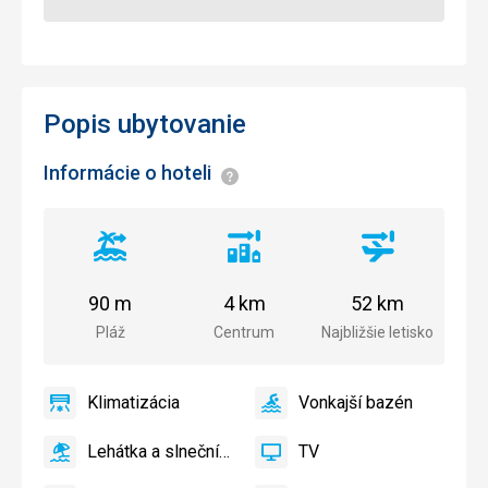
Popis ubytovanie
Informácie o hoteli
Informácie
Vzdialenosť
Vzdialenosť
Vzdialenosť
od
od
od
pláže
centra
letiska
90 m
4 km
52 km
mesta
Pláž
Centrum
Najbližšie letisko
Klimatizácia
Vonkajší bazén
áno
Klimatizácia
áno
Vonkajší
bazén
Lehátka a slnečníky pri bazéne zadarmo
TV
áno
Lehátka
áno
TV
a