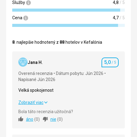
Služby
4,8
/ 5
Cena
4,7
/ 5
8
. najlepšie hodnotený z
88
hotelov v Kefalónia
5,0
Jana H.
/ 5
Hodnotenie
Overená recenzia
Dátum pobytu: Jún 2026
Napísané Jún 2026
Velká spokojenost
Velká spokojenost
Zobraziť viac
Bola táto recenzia užitočná?
Strava
5,0
/ 5
áno
(
0
)
nie
(
0
)
Ubytovanie
5,0
/ 5