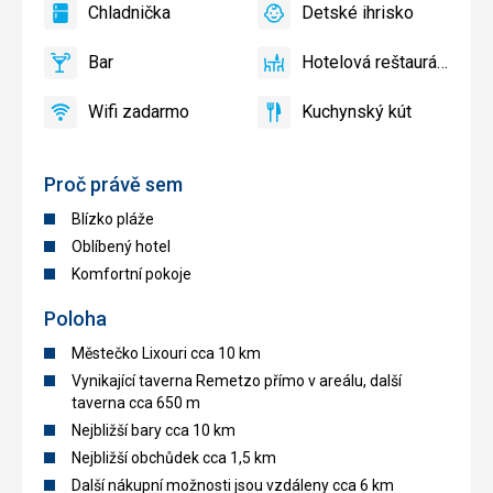
Chladnička
Detské ihrisko
slnečníky
áno
Chladnička
áno
Detské
pri
ihrisko
Bar
Hotelová reštaurácia
bazéne
áno
Bar
áno
Hotelová
zadarmo
reštaurácia
Wifi zadarmo
Kuchynský kút
áno
Wifi
áno
Kuchynský
zadarmo
kút
Proč právě sem
Blízko pláže
Oblíbený hotel
Komfortní pokoje
Poloha
Městečko Lixouri cca 10 km
Vynikající taverna Remetzo přímo v areálu, další
taverna cca 650 m
Nejbližší bary cca 10 km
Nejbližší obchůdek cca 1,5 km
Další nákupní možnosti jsou vzdáleny cca 6 km