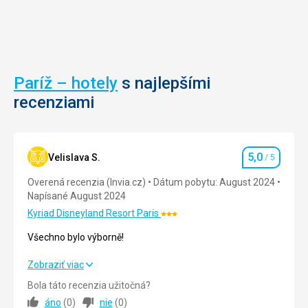
ukazuje
rieka
históriu
Seina
obklouku
a
a
jedná
každý
sa
rok
o
Paríž – hotely
s najlepšími
tu
krásne
bývajú
miesto
recenziami
ukončené
k
cyklistické
opočinku
preteky
.
Tour
Park
5,0
Velislava S.
/ 5
Hodnotenie
de
má
France
rovnakého
Overená recenzia (Invia.cz)
Dátum pobytu: August 2024
.
architekta
Napísané August 2024
Stavba
ako
Kyriad Disneyland Resort Paris
Hodnotenie:
je
Versaillska
3/5
vysoká
záhrada
Všechno bylo výborně!
50m
-
a
Andrého
Všechno bylo výborně!
Zobraziť viac
zdobana
Le
Bola táto recenzia užitočná?
je
Notrema
Strava
5,0
/ 5
áno
(
0
)
nie
(
0
)
reliéfy
.