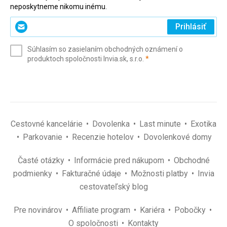
neposkytneme nikomu inému.
Zadajte
Prihlásiť
svoj
e-
Súhlasím so zasielaním obchodných oznámení o
mail
(povinné)
produktoch spoločnosti Invia.sk, s.r.o.
*
(povinné)
*
Cestovné kancelárie
Dovolenka
Last minute
Exotika
Parkovanie
Recenzie hotelov
Dovolenkové domy
Časté otázky
Informácie pred nákupom
Obchodné
podmienky
Fakturačné údaje
Možnosti platby
Invia
cestovateľský blog
Pre novinárov
Affiliate program
Kariéra
Pobočky
O spoločnosti
Kontakty