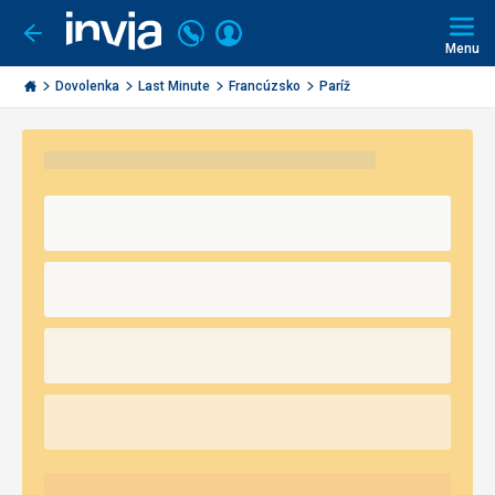
Volajte
Prihlásiť
Ísť
späť
+421
Menu
sa
2
Invia.sk
3221
Dovolenka
Last Minute
Francúzsko
Paríž
0491