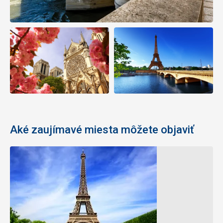
Aké zaujímavé miesta môžete objaviť
Víťazný
Tuilerijská
oblouk
záhrada
Víťazný
Tuilerijské
oblúk
záhrada
sa
sa