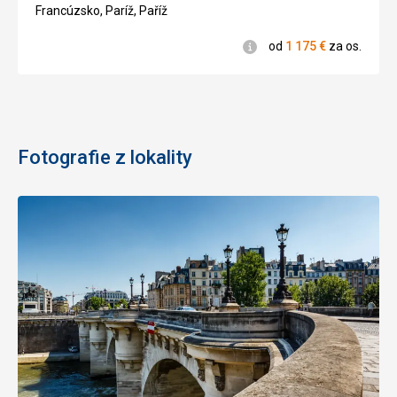
3/5
Francúzsko, Paríž, Paříž
Informácie
od
1 175
€
za os.
Fotografie z lokality