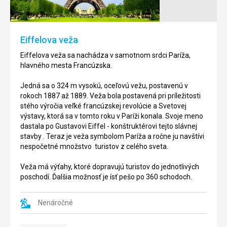
nachádza
nachádza
v
v
Paríži
Paríži
Eiffelova veža
,
,
vo
vo
Eiffelova veža sa nachádza v samotnom srdci Paríža,
Francúzsku
Francúzsku
hlavného mesta Francúzska.
.
.
Jedná sa o 324 m vysokú, oceľovú vežu, postavenú v
Jedná
Jedná
rokoch 1887 až 1889. Veža bola postavená pri príležitosti
sa
sa
stého výročia veľké francúzskej revolúcie a Svetovej
o
o
výstavy, ktorá sa v tomto roku v Paríži konala. Svoje meno
pamiatku
verejný
dastala po Gustavovi Eiffel - konštruktérovi tejto slávnej
,
park
stavby . Teraz je veža symbolom Paríža a ročne ju navštívi
ktorú
,
nespočetné množstvo turistov z celého sveta.
dal
ktorý
postaviť
býval
Veža má výťahy, ktoré dopravujú turistov do jednotlivých
Napoleon
kedysi
poschodí. Ďalšia možnosť je ísť pešo po 360 schodoch.
Bonaparte
zmeckým
na
parkom
oslavu
dnes
Nenáročné
svojho
už
víťazstva
neexistujúceho