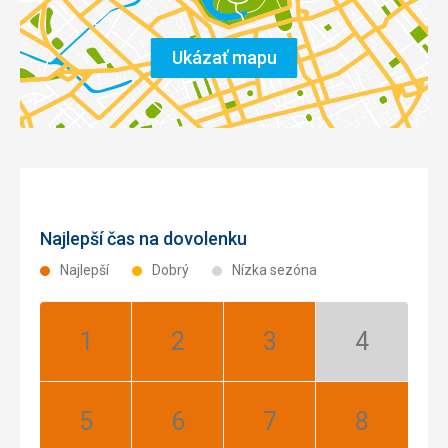
Ukázať mapu
Najlepší čas na dovolenku
Najlepší
Dobrý
Nízka sezóna
Január:
Február:
Marec:
Apríl:
Najlepší
Najlepší
Najlepší
Nízka
sezóna
Máj:
Jún:
Júl:
August: