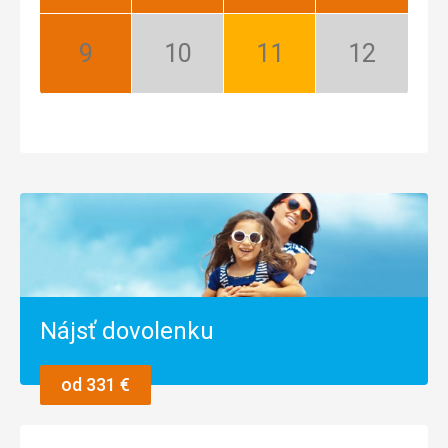
Najlepší
Najlepší
Najlepší
Najlepší
September:
Október:
November:
December:
Najlepší
Nízka
Dobrý
Nízka
sezóna
sezóna
Nájsť dovolenku
od 331 €