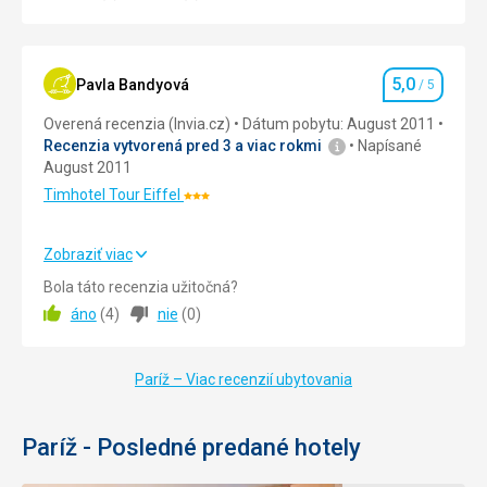
,
Ubytovanie
5,0
/ 5
plastika
Nenáročné
a
Okolie
5,0
/ 5
Bezbariérový
erby
5,0
Pavla Bandyová
/ 5
Hodnotenie
prístup
.
Služby
5,0
/ 5
Overená recenzia (Invia.cz)
Dátum pobytu: August 2011
Na
Recenzia vytvorená pred 3 a viac rokmi
Napísané
vrchole
Cena
5,0
/ 5
Parky /
August 2011
oblúka
záhrady /
je
Timhotel Tour Eiffel
Hodnotenie:
rezervácie
prístupná
3/5
plošina
Zobraziť viac
,
Strava
5,0
/ 5
z
Bola táto recenzia užitočná?
ktorej
áno
(
4
)
nie
(
0
)
Cena
5,0
/ 5
je
krásny
výhľad
Paríž – Viac recenzií ubytovania
Strava
na
vynikající snídaně s bohatým výběrem,možnost snídat i na
mesto
pidi dvorečku
Paríž - Posledné predané hotely
Ubytovanie
hotelový pokoj cca 5m2,bez jakékoliv možnosti pohybu(a
Nenáročné