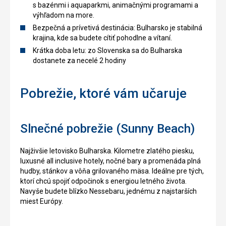
s bazénmi i aquaparkmi, animačnými programami a
výhľadom na more.
Bezpečná a prívetivá destinácia: Bulharsko je stabilná
krajina, kde sa budete cítiť pohodlne a vítaní.
Krátka doba letu: zo Slovenska sa do Bulharska
dostanete za necelé 2 hodiny
Pobrežie, ktoré vám učaruje
Slnečné pobrežie (Sunny Beach)
Najživšie letovisko Bulharska. Kilometre zlatého piesku,
luxusné all inclusive hotely, nočné bary a promenáda plná
hudby, stánkov a vôňa grilovaného mäsa. Ideálne pre tých,
ktorí chcú spojiť odpočinok s energiou letného života.
Navyše budete blízko Nessebaru, jednému z najstarších
miest Európy.