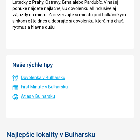
Letecky z Prahy, Ostravy, Brna alebo Pardubíc. V našej
ponuke nájdete najlacnejšiu dovolenku all inclusive aj
zájazdy na mieru. Zarezervujte si miesto pod balkánskym
slnkom ešte dnes a doprajte si dovolenku, ktorá má chuť,
rytmus a hlavne dušu.
Naše rýchle tipy
Dovolenka v Bulharsku
First Minute v Bulharsku
Atlas v Bulharsku
Najlepšie lokality v Bulharsku