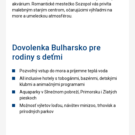
akvárium. Romantické mestečko Sozopol vás privíta
malebným starým centrom, očarujúcimi výhľadmi na
more a umeleckou atmosférou.
Dovolenka Bulharsko pre
rodiny s deťmi
Pozvoľný vstup do mora a príjemne teplá voda
All inclusive hotely s tobogánmi, bazénmi, detskými
klubmi a animačnými programami
Aquaparky v Slnečnom pobreží, Primorsku i Zlatých
pieskoch
Možnosť výletov loďou, návštev minizoo, trhovísk a
prírodných parkov