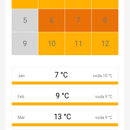
Dobrý
Dobrý
Dobrý
Dobrý
Máj:
Jún:
Júl:
August:
Nízka
Najlepší
Najlepší
Najlepší
sezóna
September:
Október:
November:
December:
Nízka
Dobrý
Dobrý
Dobrý
sezóna
7 °C
Január
Jan
voda 10 °C
9 °C
Február
Feb
voda 9 °C
13 °C
Marec
Mar
voda 9 °C