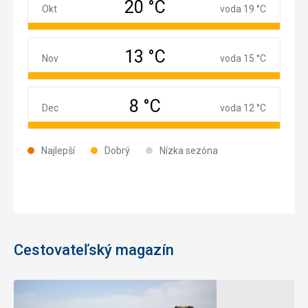
20 °C
Október
Okt
voda 19 °C
13 °C
November
Nov
voda 15 °C
8 °C
December
Dec
voda 12 °C
Najlepší
Dobrý
Nízka sezóna
Cestovateľský magazín