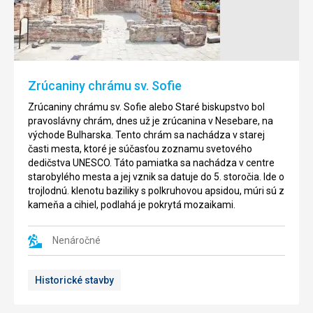
Burgasu
Hradby
okolo
V
starého
parku
Nesebaru
Burgas
je
v
Zrúcaniny chrámu sv. Sofie
stará
bezprostrednej
pametihodnosť
blízkoszi
Zrúcaniny chrámu sv. Sofie alebo Staré biskupstvo bol
ktorá
pláže
pravoslávny chrám, dnes už je zrúcanina v Nesebare, na
pochádza
sa
východe Bulharska. Tento chrám sa nachádza v starej
z
každé
časti mesta, ktoré je súčasťou zoznamu svetového
5.
leto
dedičstva UNESCO. Táto pamiatka sa nachádza v centre
až
zriaďuje
starobylého mesta a jej vznik sa datuje do 5. storočia. Ide o
7.
festival,
trojlodnú. klenotu baziliky s polkruhovou apsidou, múri sú z
storočia.
v
kameňa a cihiel, podlahá je pokrytá mozaikami.
Dnes
ktorom
sú
vyrastie
tu
Nenáročné
mesto
už
s
len
piesočnými
Historické stavby
pozostatky
postavami.
ktoré
Každý
byli
rok