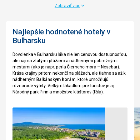
vyrobené
sa
Zobraziť viac
z
mení
kameňou,
téma
tehiel
festivalu,
a
Najlepšie hodnotené hotely v
raz
s
je
Bulharsku
prímesí
to
malty
morský
Dovolenka v Bulharsku láka nie len cenovou dostupnosťou,
premiešanej
svet,
ale najmä
zlatými plážami
a nádhernými pobrežnými
so
rozprávakove
mestami (ako je napr. perla Čierneho mora – Nesebar).
smiešanou
postavičky,
Krása krajiny pritom nekončí na plážach, ale tiahne sa až k
drťou.
cirkus,
nádherným
Balkánskym horám
, ktoré umožňujú
Súčasťou
druhý
rôznorodé
výlety
. Veľkým lákadlom pre turistov je aj
hradieb
krát
Národný park Pirin a množstvo kláštorov (Rila).
je
zase
i
kreslené
hlavná
postavičky
mestská
a
brána
sieň
a
slávy.
peť
boková
Viac