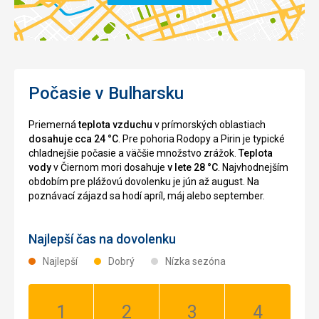
Počasie v Bulharsku
Priemerná
teplota vzduchu
v prímorských oblastiach
dosahuje cca 24 °C
. Pre pohoria Rodopy a Pirin je typické
chladnejšie počasie a väčšie množstvo zrážok.
Teplota
vody
v Čiernom mori dosahuje
v lete 28 °C
. Najvhodnejším
obdobím pre plážovú dovolenku je jún až august. Na
poznávací zájazd sa hodí apríl, máj alebo september.
Najlepší čas na dovolenku
Najlepší
Dobrý
Nízka sezóna
Január:
Február:
Marec:
Apríl: