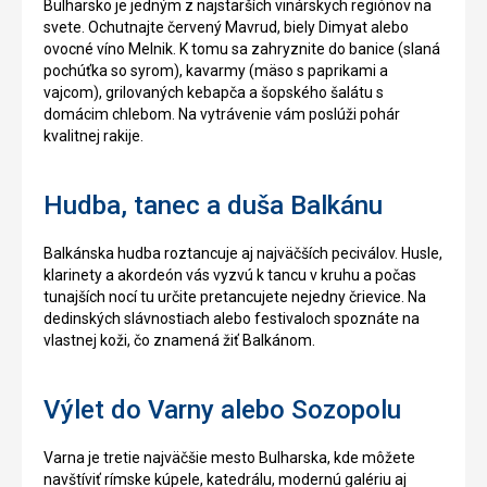
Bulharsko je jedným z najstarších vinárskych regiónov na
svete. Ochutnajte červený Mavrud, biely Dimyat alebo
ovocné víno Melnik. K tomu sa zahryznite do banice (slaná
pochúťka so syrom), kavarmy (mäso s paprikami a
vajcom), grilovaných kebapča a šopského šalátu s
domácim chlebom. Na vytrávenie vám poslúži pohár
kvalitnej rakije.
Hudba, tanec a duša Balkánu
Balkánska hudba roztancuje aj najväčších peciválov. Husle,
klarinety a akordeón vás vyzvú k tancu v kruhu a počas
tunajších nocí tu určite pretancujete nejedny črievice. Na
dedinských slávnostiach alebo festivaloch spoznáte na
vlastnej koži, čo znamená žiť Balkánom.
Výlet do Varny alebo Sozopolu
Varna je tretie najväčšie mesto Bulharska, kde môžete
navštíviť rímske kúpele, katedrálu, modernú galériu aj