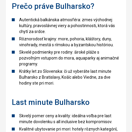
Prečo práve Bulharsko?
Autentická balkánska atmosféra: zmes východnej
kultúry, pravoslávnej viery a pohostinnosti, ktorá vás
chytí za srdce.
Rôznorodosť krajiny: more, pohoria, kláštory, duny,
vinohrady, mestá s rímskou a byzantskou históriou.
Skvelé podmienky pre rodiny: široké pláže s
pozvoľným vstupom do mora, aquaparky aj animačné
programy.
Krátky let zo Slovenska: či už vyberáte last minute
Bulharsko z Bratislavy, Košíc alebo Viedne, za dve
hodiny ste pri mori.
Last minute Bulharsko
Skvelý pomer ceny a kvality: ideálna voľba pre last
minute dovolenku s all inclusive bez kompromisov.
Kvalitné ubytovanie pri mori: hotely rôznych kategórií,