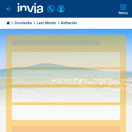
Volajte
Prihlásiť
Ísť
späť
+421
Menu
sa
2
Invia.sk
3221
Dovolenka
Last Minute
Bulharsko
0491