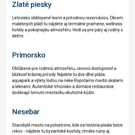
Zlaté piesky
Letovisko obklopené lesmi a prírodnou rezerváciou. Okrem
malebných pláží tu nájdete aj termálne pramene, wellness
hotely a pokojnejšiu atmosféru. Hodí sa pre páry aj rodiny s
deťmi.
Primorsko
Obľúbené pre rodinnú atmosféru, cenovú dostupnosť a
blízkosť krásnej prírody. Nájdete tu dve dlhé pláže,
aquapark a výlety loďou na rieke Ropotamo medzi skalami
a leknami. Autentické trhovisko a domáce reštaurácie
dodávajú tomuto mestečku skutočné kúzlo.
Nesebar
Starobylé mesto na polostrove, kde sa história písala tisíce
rokov - nájdete tu byzantské kostoly, rímske ruiny aj