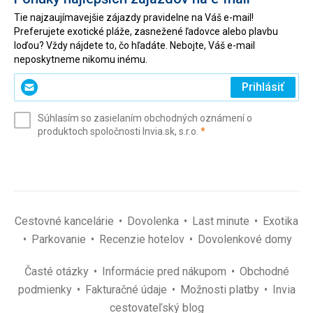
Tie najzaujímavejšie zájazdy pravidelne na Váš e-mail!
Preferujete exotické pláže, zasnežené ľadovce alebo plavbu
loďou? Vždy nájdete to, čo hľadáte. Nebojte, Váš e-mail
neposkytneme nikomu inému.
Zadajte
Prihlásiť
svoj
e-
Súhlasím so zasielaním obchodných oznámení o
mail
(povinné)
produktoch spoločnosti Invia.sk, s.r.o.
*
(povinné)
*
Cestovné kancelárie
Dovolenka
Last minute
Exotika
Parkovanie
Recenzie hotelov
Dovolenkové domy
Časté otázky
Informácie pred nákupom
Obchodné
podmienky
Fakturačné údaje
Možnosti platby
Invia
cestovateľský blog