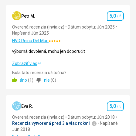
piesočnému
mestu.
Festival
5,0
Petr M.
/ 5
Hodnotenie
hostí
účastníkou
Overená recenzia (Invia.cz)
Dátum pobytu: Jún 2025
z
Napísané Jún 2025
celého
HVD Reina Del Mar
Hodnotenie:
sveta
5/5
-
výborná dovolená, mohu jen doporučit
Indonézie,
Anglicka,
výborná dovolená, mohu jen doporučit
Zobraziť viac
Belgicka,
Bola táto recenzia užitočná?
Holandska,
Strava
5,0
/ 5
Írska
áno
(
1
)
nie
(
0
)
a
Ubytovanie
5,0
/ 5
ďalších.
Okolie
5,0
/ 5
Mesto
5,0
Eva R.
/ 5
Hodnotenie
Burgas
Služby
5,0
/ 5
je
Overená recenzia (Invia.cz)
Dátum pobytu: Jún 2018
jedným
Recenzia vytvorená pred 3 a viac rokmi
Napísané
Cena
5,0
/ 5
s
Jún 2018
hostiteľou