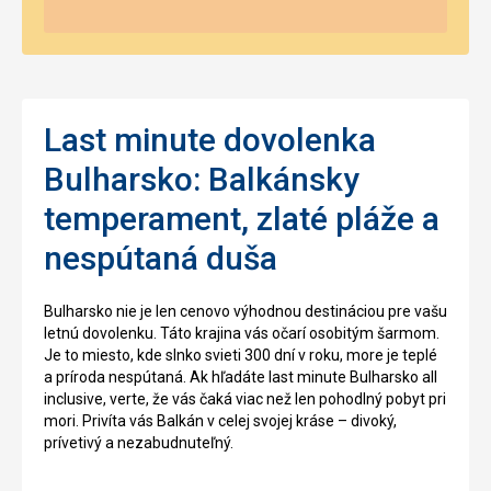
Last minute dovolenka
Bulharsko: Balkánsky
temperament, zlaté pláže a
nespútaná duša
Bulharsko nie je len cenovo výhodnou destináciou pre vašu
letnú dovolenku. Táto krajina vás očarí osobitým šarmom.
Je to miesto, kde slnko svieti 300 dní v roku, more je teplé
a príroda nespútaná. Ak hľadáte last minute Bulharsko all
inclusive, verte, že vás čaká viac než len pohodlný pobyt pri
mori. Privíta vás Balkán v celej svojej kráse – divoký,
prívetivý a nezabudnuteľný.