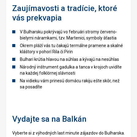
Zaujímavosti a tradície, ktoré
vás prekvapia
V Bulharsku pokrývajú vo februári stromy červeno-
bielymi náramkami, tzv. Martenici, symboly šťastia
Okrem pláží vás tu čakajú termálne pramene a skalné
kláštory v pohorí Rila či Pirin
Bulhari krútia hlavou na súhlas a kývajú na nesúhlas
Národný inštrument gadulka a tanca v krojoch uvidíte
na každej folklórnej slávnosti
Na vidieku vám prinesú domácu rakiju ešte skôr, než
sa posadíte
Vydajte sa na Balkán
Vyberte si z výhodných last minute zájazdov do Bulharska.