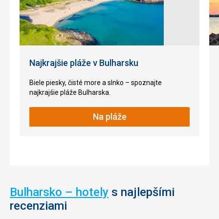
veža.
než
2500
ton
Nenáročné
piesku
sa
každý
Historické
Najkrajšie pláže v Bulharsku
rok
stavby
používa
na
Biele piesky, čisté more a slnko – spoznajte
vybudovanie
najkrajšie pláže Bulharska.
týchto
fantastických
Na pláže
soch.
Špeciálne
osvetlenie
pridáva
kuzlo
vo
večerných
Bulharsko – hotely
s najlepšími
hodinách
tomuto
recenziami
jedinečnému