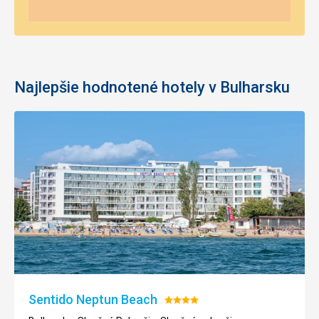
Najlepšie hodnotené hotely v Bulharsku
Sentido Neptun Beach
Hodnotenie:
4/5