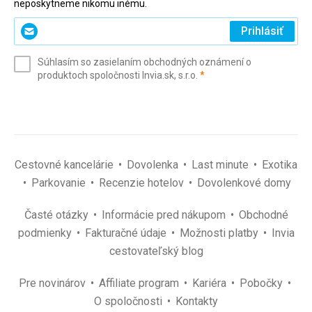
neposkytneme nikomu inému.
Zadajte
Prihlásiť
svoj
e-
Súhlasím so zasielaním obchodných oznámení o
mail
(povinné)
produktoch spoločnosti Invia.sk, s.r.o.
*
(povinné)
*
Cestovné kancelárie
Dovolenka
Last minute
Exotika
Parkovanie
Recenzie hotelov
Dovolenkové domy
Časté otázky
Informácie pred nákupom
Obchodné
podmienky
Fakturačné údaje
Možnosti platby
Invia
cestovateľský blog
Pre novinárov
Affiliate program
Kariéra
Pobočky
O spoločnosti
Kontakty