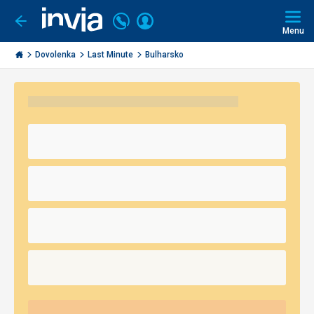
Volajte
Prihlásiť
Ísť
späť
+421
Menu
sa
2
Invia.sk
3221
Dovolenka
Last Minute
Bulharsko
0491