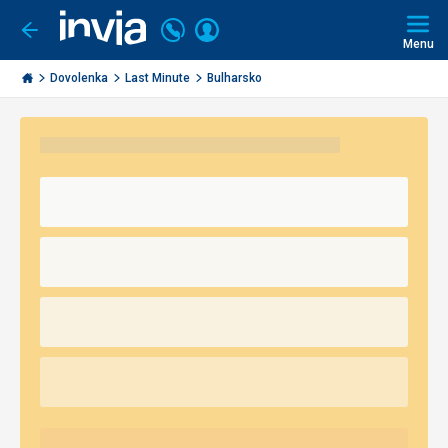
Volajte
Prihlásiť
Ísť
späť
+421
Menu
sa
2
Invia.sk
3221
Dovolenka
Last Minute
Bulharsko
0491