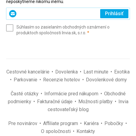
neposkytneme nikomu inému.
Zadajte
Prihlásiť
svoj
e-
Súhlasím so zasielaním obchodných oznámení o
mail
(povinné)
produktoch spoločnosti Invia.sk, s.r.o.
*
(povinné)
*
Cestovné kancelárie
Dovolenka
Last minute
Exotika
Parkovanie
Recenzie hotelov
Dovolenkové domy
Časté otázky
Informácie pred nákupom
Obchodné
podmienky
Fakturačné údaje
Možnosti platby
Invia
cestovateľský blog
Pre novinárov
Affiliate program
Kariéra
Pobočky
O spoločnosti
Kontakty