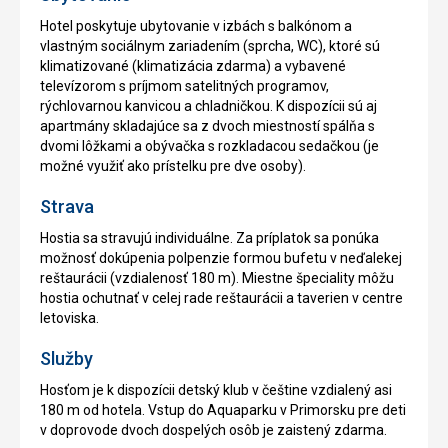
Hotel poskytuje ubytovanie v izbách s balkónom a
vlastným sociálnym zariadením (sprcha, WC), ktoré sú
klimatizované (klimatizácia zdarma) a vybavené
televízorom s príjmom satelitných programov,
rýchlovarnou kanvicou a chladničkou. K dispozícii sú aj
apartmány skladajúce sa z dvoch miestností spálňa s
dvomi lôžkami a obývačka s rozkladacou sedačkou (je
možné využiť ako prístelku pre dve osoby).
Strava
Hostia sa stravujú individuálne. Za príplatok sa ponúka
možnosť dokúpenia polpenzie formou bufetu v neďalekej
reštaurácii (vzdialenosť 180 m). Miestne špeciality môžu
hostia ochutnať v celej rade reštaurácii a taverien v centre
letoviska.
Služby
Hosťom je k dispozícii detský klub v češtine vzdialený asi
180 m od hotela. Vstup do Aquaparku v Primorsku pre deti
v doprovode dvoch dospelých osôb je zaistený zdarma.