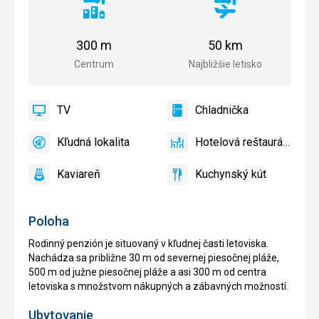
Vzdialenosť
Vzdialenosť
od
od
centra
letiska
300 m
50 km
mesta
Centrum
Najbližšie letisko
TV
Chladnička
áno
TV
áno
Chladnička
Kľudná lokalita
Hotelová reštaurácia
áno
Kľudná
áno
Hotelová
lokalita
reštaurácia
Kaviareň
Kuchynský kút
áno
Kaviareň
áno
Kuchynský
kút
Poloha
Rodinný penzión je situovaný v kľudnej časti letoviska.
Nachádza sa približne 30 m od severnej piesočnej pláže,
500 m od južne piesočnej pláže a asi 300 m od centra
letoviska s množstvom nákupných a zábavných možností.
Ubytovanie