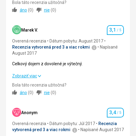
Bola táto recenzia užitočná?
Pláž
áno
(
0
)
nie
(
0
)
Ubytovanie
4,0
/ 5
More čisté, blízko hotela. Super.
Strava
Okolie
4,0
/ 5
Strava výborná. V meste je aj česká a slovenská kuchyňa.
3,1
Marek V.
/ 5
Hodnotenie
Turista si príde na svoje.
Služby
4,0
/ 5
Overená recenzia
Dátum pobytu: August 2017
Ubytovanie
Recenzia vytvorená pred 3 a viac rokmi
Napísané
Cena
5,0
/ 5
V hoteli EVA sme už tretíkrát, radi sa vraciame.
August 2017
Služby
Celkový dojem z dovolené je výtečný.
Spokojnosť.
Celkový dojem z dovolené je výtečný.
Zobraziť viac
Bola táto recenzia užitočná?
Strava
2,0
/ 5
áno
(
0
)
nie
(
0
)
Ubytovanie
2,0
/ 5
3,4
Okolie
5,0
/ 5
Anonym
/ 5
Hodnotenie
Overená recenzia
Dátum pobytu: Júl 2017
Recenzia
Služby
2,0
/ 5
vytvorená pred 3 a viac rokmi
Napísané August 2017