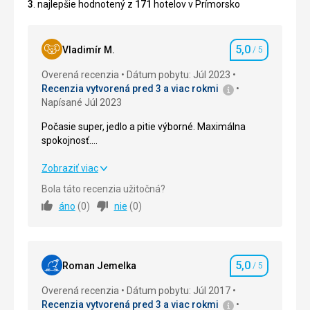
3
. najlepšie hodnotený z
171
hotelov v Prímorsko
5,0
Vladimír M.
/ 5
Hodnotenie
Overená recenzia
Dátum pobytu: Júl 2023
Recenzia vytvorená pred 3 a viac rokmi
Napísané Júl 2023
Počasie super, jedlo a pitie výborné. Maximálna
spokojnosť.
More čisté a príjemné.
Počasie super, jedlo a pitie výborné. Maximálna
Zobraziť viac
spokojnosť.
Bola táto recenzia užitočná?
More čisté a príjemné.
áno
(
0
)
nie
(
0
)
Strava
5,0
/ 5
Ubytovanie
5,0
/ 5
5,0
Roman Jemelka
/ 5
Hodnotenie
Okolie
5,0
/ 5
Overená recenzia
Dátum pobytu: Júl 2017
Recenzia vytvorená pred 3 a viac rokmi
Služby
5,0
/ 5