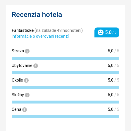
Recenzia hotela
Fantastické
(na základe 48 hodnotení)
5,0
/ 5
Hodnotenie
Informácie o overovaní recenzí
Strava
5,0
/ 5
Ubytovanie
5,0
/ 5
Okolie
5,0
/ 5
Služby
5,0
/ 5
Cena
5,0
/ 5