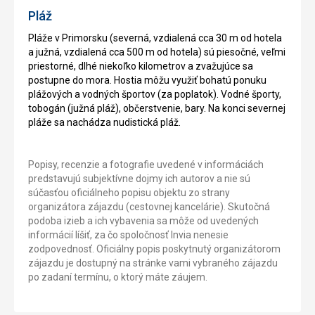
Pláž
Pláže v Primorsku (severná, vzdialená cca 30 m od hotela
a južná, vzdialená cca 500 m od hotela) sú piesočné, veľmi
priestorné, dlhé niekoľko kilometrov a zvažujúce sa
postupne do mora. Hostia môžu využiť bohatú ponuku
plážových a vodných športov (za poplatok). Vodné športy,
tobogán (južná pláž), občerstvenie, bary. Na konci severnej
pláže sa nachádza nudistická pláž.
Popisy, recenzie a fotografie uvedené v informáciách
predstavujú subjektívne dojmy ich autorov a nie sú
súčasťou oficiálneho popisu objektu zo strany
organizátora zájazdu (cestovnej kancelárie). Skutočná
podoba izieb a ich vybavenia sa môže od uvedených
informácií líšiť, za čo spoločnosť Invia nenesie
zodpovednosť. Oficiálny popis poskytnutý organizátorom
zájazdu je dostupný na stránke vami vybraného zájazdu
po zadaní termínu, o ktorý máte záujem.