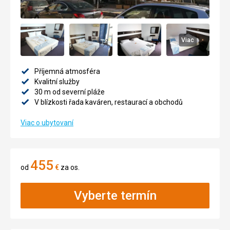
Viac
Příjemná atmosféra
Kvalitní služby
30 m od severní pláže
V blízkosti řada kaváren, restaurací a obchodů
Viac o ubytovaní
455
od
€
za os.
Vyberte termín