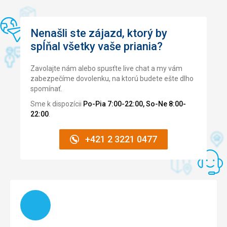
Nenašli ste zájazd, ktorý by
spĺňal všetky vaše priania?
Zavolajte nám alebo spusťte live chat a my vám
zabezpečíme dovolenku, na ktorú budete ešte dlho
spomínať.
Sme k dispozícii
Po-Pia 7:00-22:00, So-Ne 8:00-
22:00
.
+421 2 3221 0477
Načítam