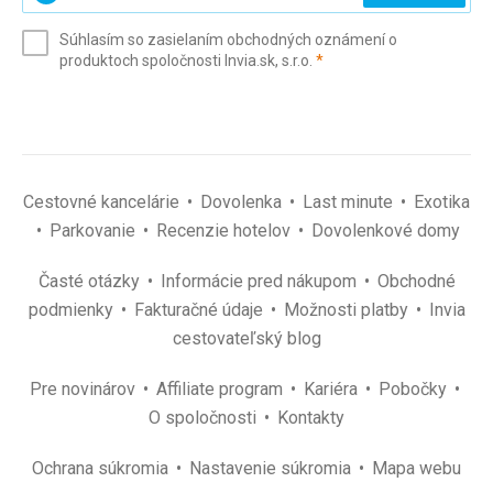
svoj
e-
Súhlasím so zasielaním obchodných oznámení o
mail
(povinné)
produktoch spoločnosti Invia.sk, s.r.o.
*
(povinné)
*
Cestovné kancelárie
Dovolenka
Last minute
Exotika
Parkovanie
Recenzie hotelov
Dovolenkové domy
Časté otázky
Informácie pred nákupom
Obchodné
podmienky
Fakturačné údaje
Možnosti platby
Invia
cestovateľský blog
Pre novinárov
Affiliate program
Kariéra
Pobočky
O spoločnosti
Kontakty
Ochrana súkromia
Nastavenie súkromia
Mapa webu