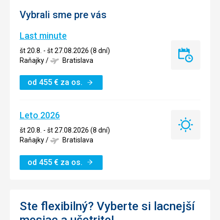
Vybrali sme pre vás
Last minute
št 20.8. - št 27.08.2026 (8 dní)
Last
Raňajky
/
Bratislava
minute
od
455
€
za os.
Leto 2026
Leto
št 20.8. - št 27.08.2026 (8 dní)
2026
Raňajky
/
Bratislava
od
455
€
za os.
Ste flexibilný? Vyberte si lacnejší
mesiac a ušetrite!