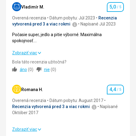
restaurací.
5,0
Vladimír M.
/ 5
Hodnotenie
Ubytovanie
Overená recenzia
Ubytování super. Uklid prováděli každý den a 1x
Dátum pobytu: Júl 2023
Recenzia
vytvorená pred 3 a viac rokmi
výměna ručníků.Apartmán pěkný.
Napísané Júl 2023
Služby
Počasie super, jedlo a pitie výborné. Maximálna
Služby výborné
spokojnosť.
More čisté a príjemné.
Táto recenzia bola preložená automaticky pomocou
Počasie super, jedlo a pitie výborné. Maximálna
Zobraziť viac
Google Translate
spokojnosť.
Bola táto recenzia užitočná?
More čisté a príjemné.
áno
(
0
)
nie
(
0
)
Strava
5,0
/ 5
4,4
Ubytovanie
5,0
/ 5
Romana H.
/ 5
Hodnotenie
Overená recenzia
Dátum pobytu: August 2017
Okolie
5,0
/ 5
Recenzia vytvorená pred 3 a viac rokmi
Napísané
Október 2017
Služby
5,0
/ 5
Cena
5,0
/ 5
Zobraziť viac
Strava
3,0
/ 5