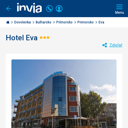
Volajte
Prihlásiť
Ísť
späť
+421
Menu
sa
2
Invia.sk
3221
Dovolenka
Bulharsko
Prímorsko
Primorsko
Eva
0477
Hotel Eva
Hodnotenie:
Zdieľať
3/5