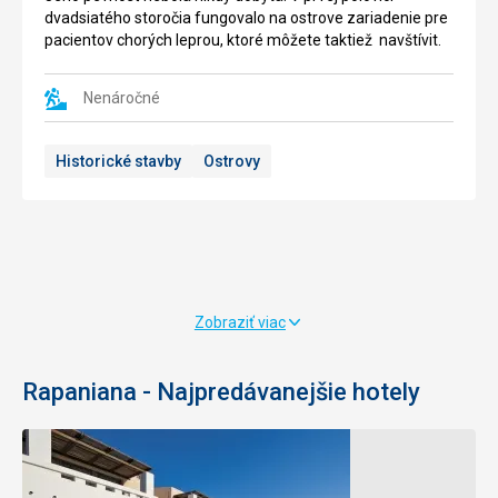
Leží
vystihujú
dvadsiatého storočia fungovalo na ostrove zariadenie pre
na
používané
pacientov chorých leprou, ktoré môžete taktiež navštívit.
juhozápadnej
frázy
Kréte
"európska
v
Tichomorie"
Nenáročné
oblasti
a
Sfakia
"raj
Historické stavby
Ostrovy
a
na
je
zemi".
dlhá
5,5
Pláž
km,
je
jej
500
zdolanie
m
nie
široká
Zobraziť viac
je
a
najľahšie.
400
Cesta
m
Rapaniana - Najpredávanejšie hotely
je
dlhá
na
a
niekoľkých
jedná
miestach
sa
prekrížená
skôr