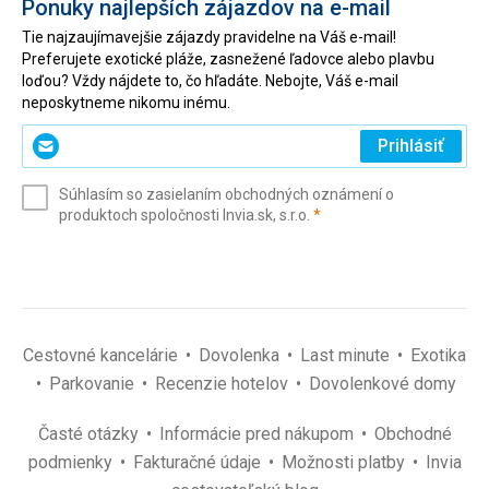
Ponuky najlepších zájazdov na e-mail
Tie najzaujímavejšie zájazdy pravidelne na Váš e-mail!
Preferujete exotické pláže, zasnežené ľadovce alebo plavbu
loďou? Vždy nájdete to, čo hľadáte. Nebojte, Váš e-mail
neposkytneme nikomu inému.
Zadajte
Prihlásiť
svoj
e-
Súhlasím so zasielaním obchodných oznámení o
mail
(povinné)
produktoch spoločnosti Invia.sk, s.r.o.
*
(povinné)
*
Cestovné kancelárie
Dovolenka
Last minute
Exotika
Parkovanie
Recenzie hotelov
Dovolenkové domy
Časté otázky
Informácie pred nákupom
Obchodné
podmienky
Fakturačné údaje
Možnosti platby
Invia