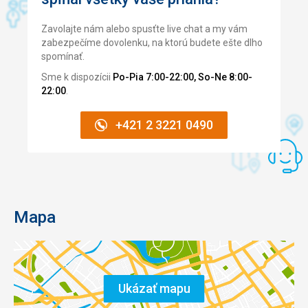
v
blízkch
Zavolajte nám alebo spusťte live chat a my vám
tavernach.
zabezpečíme dovolenku, na ktorú budete ešte dlho
spomínať.
Doporučujeme
na
Sme k dispozícii
Po-Pia 7:00-22:00, So-Ne 8:00-
pláž
22:00
.
vyraziť
už
+421 2 3221 0490
v
ranných
hodinách,
zájezdy
tu
robí
takmer
Mapa
každá
CK
a
romantické
miesta
Ukázať mapu
sa
tak