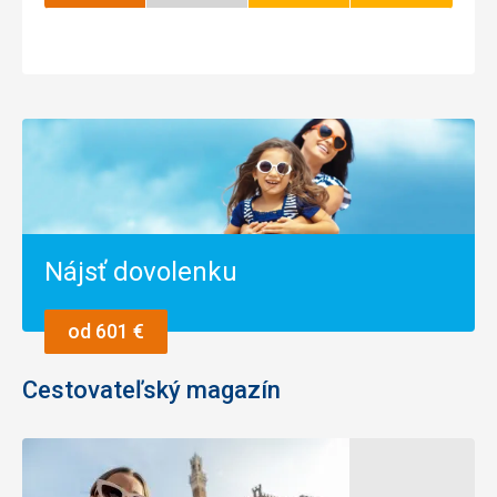
sezóna
Nájsť dovolenku
od 601 €
Cestovateľský magazín