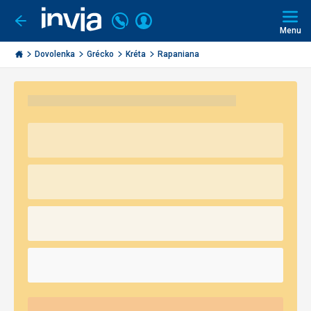
Volajte
Prihlásiť
Ísť
späť
+421
Menu
sa
2
Invia.sk
3221
Dovolenka
Grécko
Kréta
Rapaniana
0491