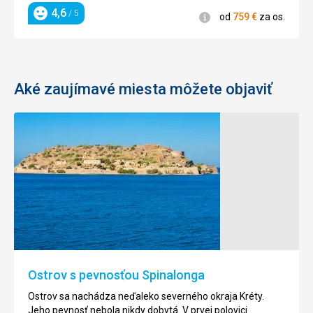
4,6
/ 5
Informácie
od
759
€
za os.
Hodnotenie
Aké zaujímavé miesta môžete objaviť
Rokle
Pláž
Aradena
Elafonisi
Je
Pláž
to
Elafonisi
kľudné
patrí
miesto
k
s
najunikátnejším
nie
plážiam
Ostrov s pevnosťou Spinalonga
príliš
Európy.
mnohými
Jej
Ostrov sa nachádza neďaleko severného okraja Kréty.
turistmy.
krásu
Jeho pevnosť nebola nikdy dobytá. V prvej polovici