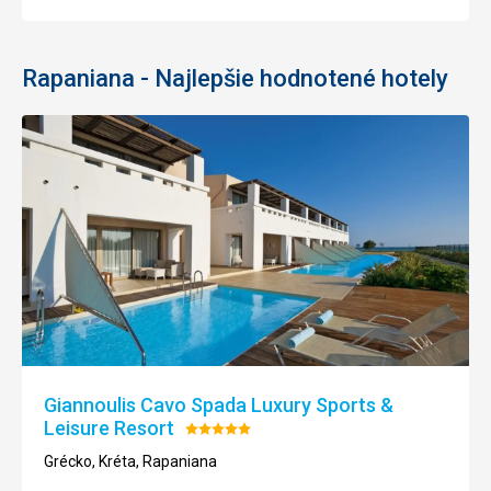
Rapaniana - Najlepšie hodnotené hotely
Giannoulis Cavo Spada Luxury Sports &
Leisure Resort
Hodnotenie:
5/5
Grécko, Kréta, Rapaniana