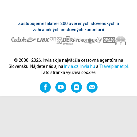
Zastupujeme takmer 200 overených slovenských a
zahraničných cestovných kancelárií
© 2000–2026. Invia.sk je najväčšia cestovná agentúra na
Slovensku. Nájdete nás aj na
Invia.cz
,
Invia.hu
a
Travelplanet.pl
.
Tato stránka využíva
cookies
.
Facebook
YouTube
Instagram
Odporučiť