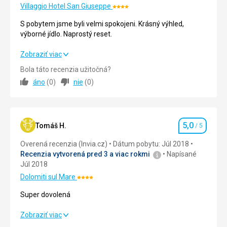
ňou
Villaggio Hotel San Giuseppe
Hodnotenie:
Bezbariérový
,
4/5
prístup
miesto
S pobytem jsme byli velmi spokojeni. Krásný výhled,
má
výborné jídlo. Naprostý reset.
preto
Pláže
jedinečnú
S pobytem jsme byli velmi spokojeni. Krásný výhled,
Zobraziť viac
atmosféru
výborné jídlo. Naprostý reset.
Bola táto recenzia užitočná?
.
áno
(
0
)
nie
(
0
)
Strava
5,0
/ 5
Dno
sa
Ubytovanie
5,0
/ 5
tu
rýchlo
5,0
Okolie
5,0
/ 5
Tomáš H.
/ 5
Hodnotenie
zvažuje
Overená recenzia (Invia.cz)
Dátum pobytu: Júl 2018
,
Služby
5,0
/ 5
Recenzia vytvorená pred 3 a viac rokmi
Napísané
preto
Júl 2018
del
Cena
5,0
/ 5
Convento
Dolomiti sul Mare
Hodnotenie:
nie
4/5
Super dovolená
je
ideálnym
Super dovolená
Zobraziť viac
miestom
pre