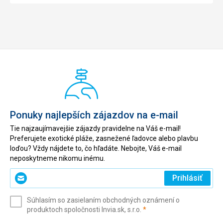
Ponuky najlepších zájazdov na e-mail
Tie najzaujímavejšie zájazdy pravidelne na Váš e-mail!
Preferujete exotické pláže, zasnežené ľadovce alebo plavbu
loďou? Vždy nájdete to, čo hľadáte. Nebojte, Váš e-mail
neposkytneme nikomu inému.
Zadajte
Prihlásiť
svoj
e-
Súhlasím so zasielaním obchodných oznámení o
mail
(povinné)
produktoch spoločnosti Invia.sk, s.r.o.
*
(povinné)
*