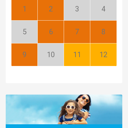
Január:
Február:
Marec:
Apríl:
Najlepší
Najlepší
Nízka
Nízka
sezóna
sezóna
Máj:
Jún:
Júl:
August:
Nízka
Najlepší
Najlepší
Najlepší
sezóna
September:
Október:
November:
December:
Najlepší
Nízka
Dobrý
Dobrý
sezóna