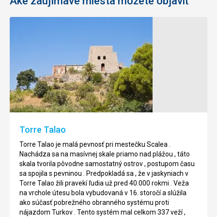
Aké zaujímavé miesta môžete objaviť
Pláž
Pláž
del
Della
Convento
Rotonda
Jednou
Táto
z
pláž
pláží
je
,
považovaná
ktoré
za
Torre Talao
stojí
jednu
za
z
Torre Talao je malá pevnosť pri mestečku Scalea .
to
najkrajších
Nachádza sa na masívnej skale priamo nad plážou , táto
navštíviť
na
skala tvorila pôvodne samostatný ostrov , postupom času
pri
pobreží
sa spojila s pevninou . Predpokladá sa , že v jaskyniach v
dovolenke
,
Torre Talao žili pravekí ľudia už pred 40.000 rokmi . Veža
v
najmä
na vrchole útesu bola vybudovaná v 16. storočí a slúžila
blízkosti
vďaka
ako súčasť pobrežného obranného systému proti
mesta
úchvatným
nájazdom Turkov . Tento systém mal celkom 337 veží ,