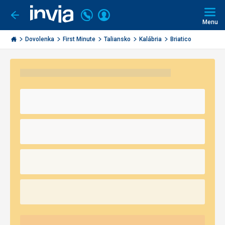
Volajte
Prihlásiť
Ísť
späť
+421
Menu
sa
2
Invia.sk
3221
Dovolenka
First Minute
Taliansko
Kalábria
Briatico
0491