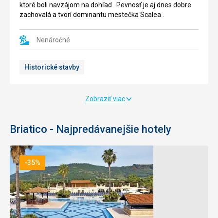
Tropea
výhľadom
ktoré boli navzájom na dohľad . Pevnosť je aj dnes dobre
je
na
zachovalá a tvorí dominantu mestečka Scalea .
pláž
skalnatý
del
útes
Convento
San
Nenáročné
.
Leonardo
Je
,
Historické stavby
to
ktorý
jedna
ju
z
ohraničuje
najrozsiahlejších
.
Zobraziť viac
pláží
Na
priľahlého
pláži
pobrežia
je
Briatico - Najpredávanejšie hotely
.
možné
Je
prenajať
vždy
si
-35%
veľmi
vodné
preplnená
bicykle
,
a
ale
kanoe
aj
a
napriek
je