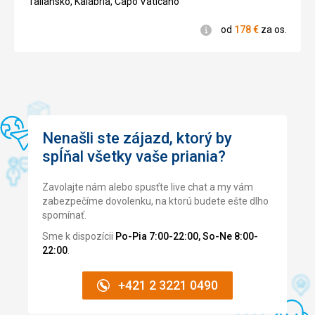
Taliansko, Kalábria, Capo Vaticano
Informácie
od
178
€
za os.
Nenašli ste zájazd, ktorý by
spĺňal všetky vaše priania?
Zavolajte nám alebo spusťte live chat a my vám
zabezpečíme dovolenku, na ktorú budete ešte dlho
spomínať.
Sme k dispozícii
Po-Pia 7:00-22:00, So-Ne 8:00-
22:00
.
+421 2 3221 0490