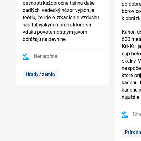
pevnosti každoročne tiahnu duše
po dobre
padlých, vedecký názor vyjadruje
borovico
teóriu, že ide o zrkadlenie vzduchu
k obrázk
nad Libyjským morom, ktoré sa
vďaka poveternostným javom
Kaňon do
odrážajú na pevnine.
600 metr
Kri-Kri, 
sup belo
Nenáročné
skalný. 
nespočet
Hrady / zámky
ktoré pr
kaňonu. 
kaňonu j
najužšie
Str
Prírodn