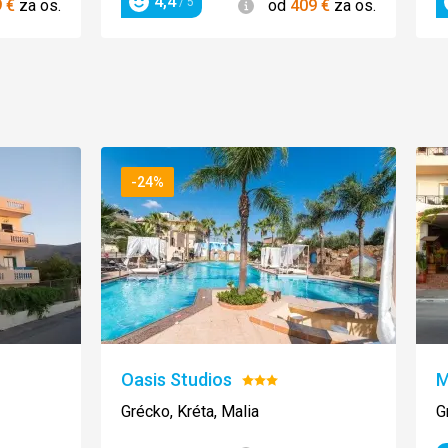
4,4
ie
Informácie
/ 5
9
€
za os.
od
409
€
za os.
Hodnotenie
-24%
Oasis Studios
M
Hodnotenie:
3/5
Grécko, Kréta, Malia
G