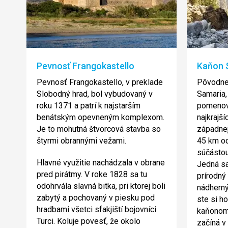
Pevnosť Frangokastello
Kaňon 
Pevnosť Frangokastello, v preklade
Pôvodne
Slobodný hrad, bol vybudovaný v
Samaria,
roku 1371 a patrí k najstarším
pomenova
benátským opevneným komplexom.
najkrajší
Je to mohutná štvorcová stavba so
západnej 
štyrmi obrannými vežami.
45 km od
súčástou
Hlavné využitie nachádzala v obrane
Jedná sa
pred pirátmy. V roke 1828 sa tu
prírodný 
odohrvála slavná bitka, pri ktorej boli
nádhern
zabytý a pochovaný v piesku pod
ste si h
hradbami všetci sfakjiští bojovníci
kaňonom 
Turci. Koluje povesť, že okolo
začíná v