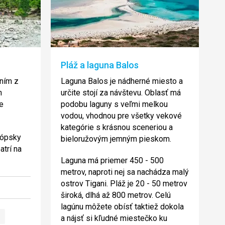
Pláž a laguna Balos
dním z
Laguna Balos je nádherné miesto a
h
určite stojí za návštevu. Oblasť má
je
podobu laguny s veľmi melkou
vodou, vhodnou pre všetky vekové
kategórie s krásnou sceneriou a
rópsky
bieloružovým jemným pieskom.
atrí na
Laguna má priemer 450 - 500
metrov, naproti nej sa nachádza malý
ostrov Tigani. Pláž je 20 - 50 metrov
široká, dlhá až 800 metrov. Celú
lagúnu môžete obísť taktiež dokola
a nájsť si kľudné miestečko ku