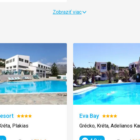
Zobraziť viac
Resort
Eva Bay
Hodnotenie:
Hodnotenie:
4/5
4/5
Kréta, Plakias
Grécko, Kréta, Adelianos 