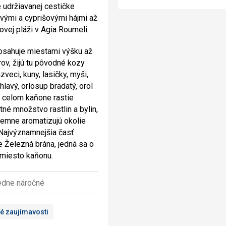
 udržiavanej cestičke
vými a cyprišovými hájmi až
ovej pláži v Agia Roumeli.
sahuje miestami výšku až
ov, žijú tu pôvodné kozy
jazveci, kuny, lasičky, myši,
hlavý, orlosup bradatý, orol
V celom kaňone rastie
né množstvo rastlin a bylin,
íjemne aromatizujú okolie
Najvýznamnejšia časť
e Železná brána, jedná sa o
 miesto kaňonu.
edne náročné
é zaujímavosti