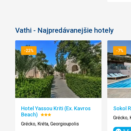
Vathi - Najpredávanejšie hotely
-22%
-7%
Hotel Yassou Kriti (Ex. Kavros
Sokol 
Beach)
Hodnotenie:
Grécko, 
3/5
Grécko, Kréta, Georgioupolis