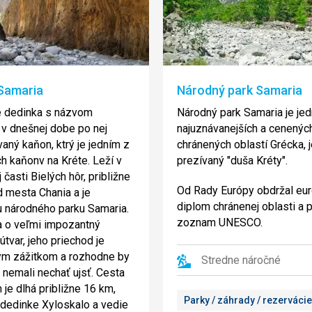
Samaria
Národný park Samaria
 dedinka s názvom
Národný park Samaria je je
 v dnešnej dobe po nej
najuznávanejších a cenenýc
ný kaňon, ktrý je jedním z
chránených oblastí Grécka, 
ch kaňonv na Kréte. Leží v
prezívaný "duša Kréty".
časti Bielých hôr, približne
Od Rady Európy obdržal eu
 mesta Chania a je
diplom chránenej oblasti a p
 národného parku Samaria.
zoznam UNESCO.
 o veľmi impozantný
útvar, jeho priechod je
ým zážitkom a rozhodne by
Stredne náročné
o nemali nechať ujsť. Cesta
je dlhá približne 16 km,
Parky / záhrady / rezervácie
 dedinke Xyloskalo a vedie