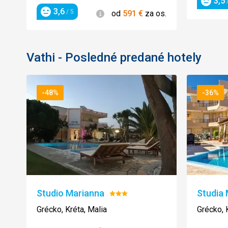
3,5
/
Hodnot
3,6
Informácie
/ 5
od
591
€
za os.
Hodnotenie
Vathi - Posledné predané hotely
-48%
-36%
Studio Marianna
Studia 
Hodnotenie:
3/5
Grécko, Kréta, Malia
Grécko, 