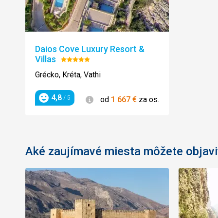
Daios Cove Luxury Resort &
Villas
Hodnotenie:
5/5
Grécko, Kréta, Vathi
4,8
Informácie
/ 5
od
1 667
€
za os.
Hodnotenie
Aké zaujímavé miesta môžete objavi