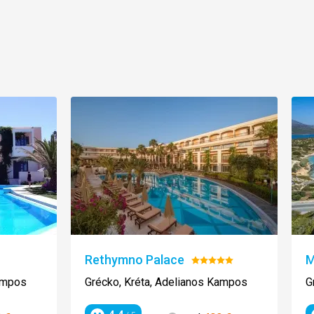
Rethymno Palace
M
Hodnotenie:
5/5
Kampos
Grécko, Kréta, Adelianos Kampos
G