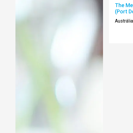
The Mer
(Port D
Austráli