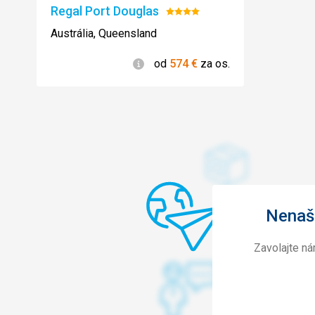
Regal Port Douglas
Hodnotenie:
4/5
Austrália, Queensland
Informácie
od
574
€
za os.
Nenašl
Zavolajte n