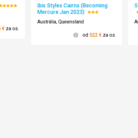
ibis Styles Cairns (Becoming
S
Hodnotenie:
Mercure Jan 2023)
5/5
Hodnotenie:
3/5
Austrália, Queensland
A
5
€
za os.
Informácie
od
522
€
za os.