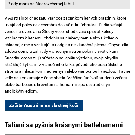
Plody mora na štedrovečernej tabuli
V Austrálii prichádzajú Vianoce začiatkom letných prázdnin, ktoré
trvajú od polovice decembra do začiatku februára. Ľudia vešajú
vence na dvere a na Štedrý večer chodievajú spievať koledy.
Vzhľadom k letnému obdobiu sa niekedy menia slová kolied o
chladnej zime a vznikajú tak originálne vianočné piesne. Obyvatelia
zdobia domy a záhrady vianočnými stromčekmi a svetielkami.
Susedia organizujú súťaže o najlepšiu výzdobu, svoje obydlia
skrášľujú kyticami z vianočného kríka, pôvodného austrálskeho
stromu a mliečnikom nádherným alebo vianočnou hviezdou. Hlavné
jedlo sa konzumuje v čase obeda. Väčšina ľudí volí studenú večeru
alebo barbecue s krevetami a homármi, spolu s tradičným
anglickým jedlom.
Zažite Austráliu na vlastnej koži
Taliani sa pyšnia krásnymi betlehamami