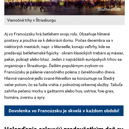
Shutterstock
Vianočné trhy v Štrasburgu
Aj vo Francúzsku hrá betlehem svoju rolu. Obsahuje hlinené
postavy a používa sa k dekorácii domu. Počas decembra sa v
niektorých mestách, napr. v Marseille, konajú veľtrhy, kde sa
predávajú betlehemské figúrky - okrem klasických trebárs aj mäsiar,
pekár, policajt alebo kňaz. Jeden z najväčších európskych trhov sa
organizuje v Štrasburgu. Ďalším populárnym zvykom vo
Francúzsku je pálenie vianočného polena z čerešňového dreva.
Hlavné vianočné jedlo zvané Réveillon sa konzumuje na Štedrý
večer potom, čo sa ľudia vrátia z polnočnej cirkevnej služby. Tabuľa
zahŕňa pečenú morku s gaštanmi alebo hus, ustrice, foie gras,
homára, zverinu a syry.
Dovolenka vo Francúzsku je skvelá v každom období!