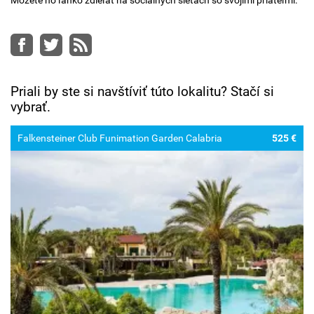
Facebook
Twitter
RSS
Priali by ste si navštíviť túto lokalitu? Stačí si
vybrať.
Falkensteiner Club Funimation Garden Calabria
525 €