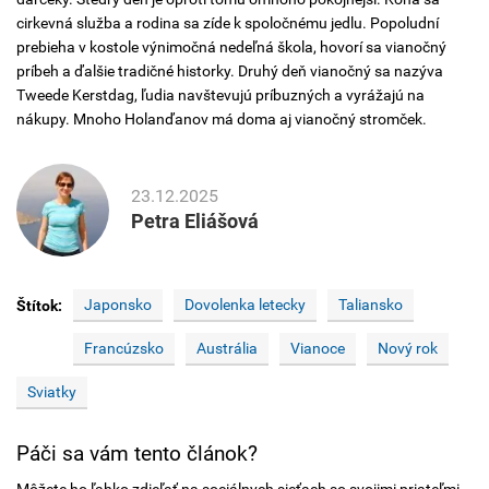
cirkevná služba a rodina sa zíde k spoločnému jedlu. Popoludní
prebieha v kostole výnimočná nedeľná škola, hovorí sa vianočný
príbeh a ďalšie tradičné historky. Druhý deň vianočný sa nazýva
Tweede Kerstdag, ľudia navštevujú príbuzných a vyrážajú na
nákupy. Mnoho Holanďanov má doma aj vianočný stromček.
23.12.2025
Petra Eliášová
Japonsko
Dovolenka letecky
Taliansko
Štítok:
Francúzsko
Austrália
Vianoce
Nový rok
Sviatky
Páči sa vám tento článok?
Môžete ho ľahko zdieľať na sociálnych sieťach so svojimi priateľmi.