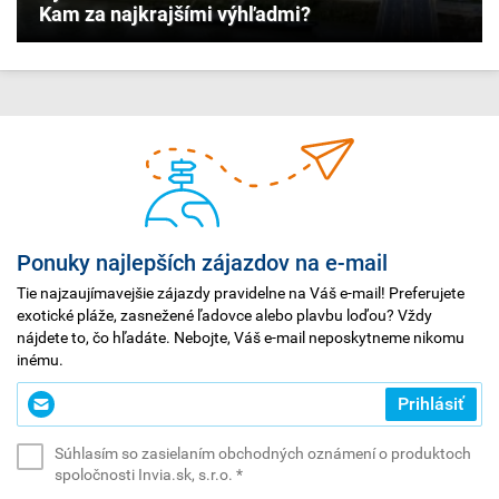
Kam za najkrajšími výhľadmi?
Ponuky najlepších zájazdov na e-mail
Tie najzaujímavejšie zájazdy pravidelne na Váš e-mail! Preferujete
exotické pláže, zasnežené ľadovce alebo plavbu loďou? Vždy
nájdete to, čo hľadáte. Nebojte, Váš e-mail neposkytneme nikomu
inému.
Zadajte
Prihlásiť
svoj
e-
Súhlasím so zasielaním obchodných oznámení o produktoch
mail
(povinné)
spoločnosti Invia.sk, s.r.o.
*
*