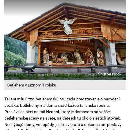
Shutterstock
Betlehem v južnom Tirolsku
Taliani milujú tzv. betlehemskú hru, teda predstavenie o narodení
Ježiška. Betlehemy má doma snáď každá talianska rodina.
Preslávil sa nimi najmä Neapol, ktorý je domovom najväčšej
betlehemskej scény na svete, nájdete ich tu okolo šiestich stoviek.
Nechýbajú domy, vodopády, jedlo, zvieratá a dokonca ani postavy