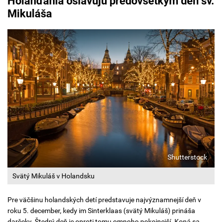
Holanďania oslavujú predovšetkým deň sv.
Mikuláša
Shutterstock
Svätý Mikuláš v Holandsku
Pre väčšinu holandských detí predstavuje najvýznamnejší deň v
roku 5. december, kedy im Sinterklaas (svätý Mikuláš) prináša
darčeky. Štedrý deň je oproti tomu omnoho pokojnejší. Koná sa