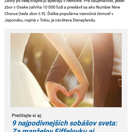
Zbory po celej krajine ju spievajú v nemčine. Pre zaujímavosť, jeden
zbor v Osake zahŕňa 10 000 ľudí a preslávil sa ako Number Nine
Chorus (teda zbor č.9). Ďalšia populárna vianočná činnosť v
Japonsku, najmä v Tokiu, je návšteva Disneylandu.
Prečítajte si aj:
9 najpodivnejších sobášov sveta:
Za manželov Eiffelovku aj