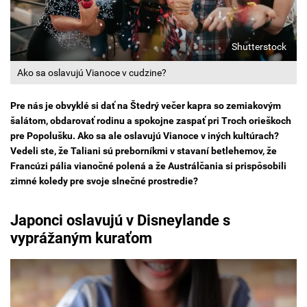
Shutterstock
Ako sa oslavujú Vianoce v cudzine?
Pre nás je obvyklé si dať na Štedrý večer kapra so zemiakovým
šalátom, obdarovať rodinu a spokojne zaspať pri Troch orieškoch
pre Popolušku. Ako sa ale oslavujú Vianoce v iných kultúrach?
Vedeli ste, že Taliani sú preborníkmi v stavaní betlehemov, že
Francúzi pália vianočné polená a že Austrálčania si prispôsobili
zimné koledy pre svoje slnečné prostredie?
Japonci oslavujú v Disneylande s
vyprážaným kuraťom