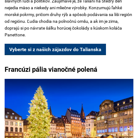
slávnych ľudí a politikov. Zaujímavé je, že Taliani na Štedrý deň
nejedia mäso a niekedy ani mliečne výrobky. Konzumujú ľahké
morské pokrmy, pričom druhy rýb a spôsob podávania sa líši región
od regiónu. Ľudia chodia na polnočnú omšu, a ak im je zima,
doprajú si po návrate šálku horúcej čokolády s kúskom koláča
Panettone.
Vyberte si z našich zájazdov do Talianska
Francúzi pália vianočné polená