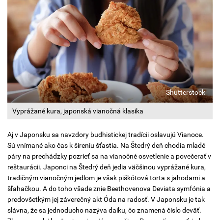
Shutterstock
Vyprážané kura, japonská vianočná klasika
Aj v Japonsku sa navzdory budhistickej tradícii oslavujú Vianoce.
Sú vnímané ako čas k šíreniu šťastia. Na Štedrý deň chodia mladé
páry na prechádzky pozrieť sa na vianočné osvetlenie a povečerať v
reštaurácii. Japonci na Štedrý deň jedia väčšinou vyprážané kura,
tradičným vianočným jedlom je však piškótová torta s jahodami a
šľahačkou. A do toho všade znie Beethovenova Deviata symfónia a
predovšetkým jej záverečný akt Óda na radosť. V Japonsku je tak
slávna, že sa jednoducho nazýva daiku, čo znamená číslo deväť.