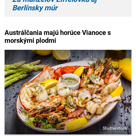
Berlínsky múr
Austrálčania majú horúce Vianoce s
morskými plodmi
Shutterstock