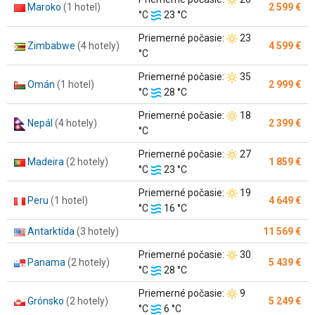
Maroko
(1 hotel)
2 599 €
Teplota
vzduchu:
°C
23 °C
vody:
Teplota
Priemerné počasie:
23
Zimbabwe
(4 hotely)
4 599 €
vzduchu:
°C
Teplota
Priemerné počasie:
35
Omán
(1 hotel)
2 999 €
Teplota
vzduchu:
°C
28 °C
vody:
Teplota
Priemerné počasie:
18
Nepál
(4 hotely)
2 399 €
vzduchu:
°C
Teplota
Priemerné počasie:
27
Madeira
(2 hotely)
1 859 €
Teplota
vzduchu:
°C
23 °C
vody:
Teplota
Priemerné počasie:
19
Peru
(1 hotel)
4 649 €
Teplota
vzduchu:
°C
16 °C
vody:
Antarktída
(3 hotely)
11 569 €
Teplota
Priemerné počasie:
30
Panama
(2 hotely)
5 439 €
Teplota
vzduchu:
°C
28 °C
vody:
Teplota
Priemerné počasie:
9
Grónsko
(2 hotely)
5 249 €
Teplota
vzduchu:
°C
6 °C