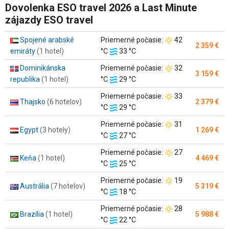
Dovolenka ESO travel 2026 a Last Minute
zájazdy ESO travel
Teplota
Spojené arabské
Priemerné počasie:
42
2 359 €
Teplota
vzduchu:
emiráty
(1 hotel)
°C
33 °C
vody:
Teplota
Dominikánska
Priemerné počasie:
32
3 159 €
Teplota
vzduchu:
republika
(1 hotel)
°C
29 °C
vody:
Teplota
Priemerné počasie:
33
Thajsko
(6 hotelov)
2 379 €
Teplota
vzduchu:
°C
29 °C
vody:
Teplota
Priemerné počasie:
31
Egypt
(3 hotely)
1 269 €
Teplota
vzduchu:
°C
27 °C
vody:
Teplota
Priemerné počasie:
27
Keňa
(1 hotel)
4 469 €
Teplota
vzduchu:
°C
25 °C
vody:
Teplota
Priemerné počasie:
19
Austrália
(7 hotelov)
5 319 €
Teplota
vzduchu:
°C
18 °C
vody:
Teplota
Priemerné počasie:
28
Brazília
(1 hotel)
5 988 €
Teplota
vzduchu:
°C
22 °C