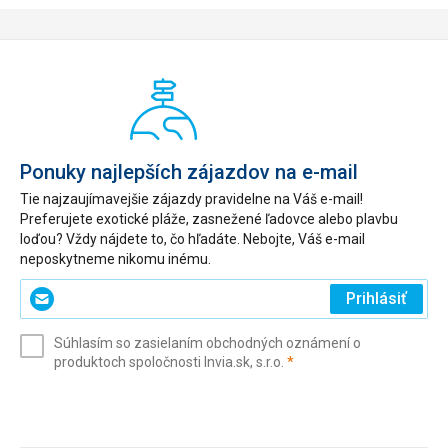
Ponuky najlepších zájazdov na e-mail
Tie najzaujímavejšie zájazdy pravidelne na Váš e-mail!
Preferujete exotické pláže, zasnežené ľadovce alebo plavbu
loďou? Vždy nájdete to, čo hľadáte. Nebojte, Váš e-mail
neposkytneme nikomu inému.
Zadajte
Prihlásiť
svoj
e-
Súhlasím so zasielaním obchodných oznámení o
mail
(povinné)
produktoch spoločnosti Invia.sk, s.r.o.
*
(povinné)
*