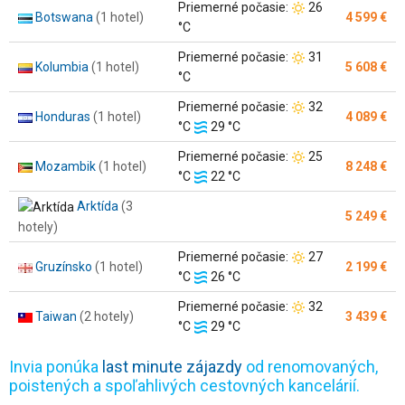
Teplota
Priemerné počasie:
26
Botswana
(1 hotel)
4 599 €
vzduchu:
°C
Teplota
Priemerné počasie:
31
Kolumbia
(1 hotel)
5 608 €
vzduchu:
°C
Teplota
Priemerné počasie:
32
Honduras
(1 hotel)
4 089 €
Teplota
vzduchu:
°C
29 °C
vody:
Teplota
Priemerné počasie:
25
Mozambik
(1 hotel)
8 248 €
Teplota
vzduchu:
°C
22 °C
vody:
Arktída
(3
5 249 €
hotely)
Teplota
Priemerné počasie:
27
Gruzínsko
(1 hotel)
2 199 €
Teplota
vzduchu:
°C
26 °C
vody:
Teplota
Priemerné počasie:
32
Taiwan
(2 hotely)
3 439 €
Teplota
vzduchu:
°C
29 °C
vody:
Invia ponúka
last minute zájazdy
od renomovaných,
poistených a spoľahlivých cestovných kancelárií.