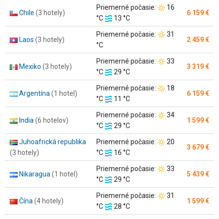
vody:
Teplota
Priemerné počasie:
16
Chile
(3 hotely)
6 159 €
Teplota
vzduchu:
°C
13 °C
vody:
Teplota
Priemerné počasie:
31
Laos
(3 hotely)
2 459 €
vzduchu:
°C
Teplota
Priemerné počasie:
33
Mexiko
(3 hotely)
3 319 €
Teplota
vzduchu:
°C
29 °C
vody:
Teplota
Priemerné počasie:
18
Argentína
(1 hotel)
6 159 €
Teplota
vzduchu:
°C
11 °C
vody:
Teplota
Priemerné počasie:
34
India
(6 hotelov)
1 599 €
Teplota
vzduchu:
°C
29 °C
vody:
Teplota
Juhoafrická republika
Priemerné počasie:
20
3 679 €
Teplota
vzduchu:
(3 hotely)
°C
16 °C
vody:
Teplota
Priemerné počasie:
33
Nikaragua
(1 hotel)
5 439 €
Teplota
vzduchu:
°C
29 °C
vody:
Teplota
Priemerné počasie:
31
Čína
(4 hotely)
1 599 €
Teplota
vzduchu:
°C
28 °C
vody: