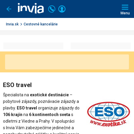
Invia.sk
Volajte
Prihlásiť
Ísť
späť
+421
Menu
sa
2
3221
Invia.sk
Cestovné kancelárie
0491
ESO travel
Špecialista na
exotické destinácie
–
pobytové zájazdy, poznávacie zájazdy a
plavby.
ESO travel
organizuje zájazdy do
106 krajín
na
6 kontinentoch sveta
s
odletmi z Viedne a Prahy. V spolupráci
s Invia Vám zabezpečíme jedinečné a