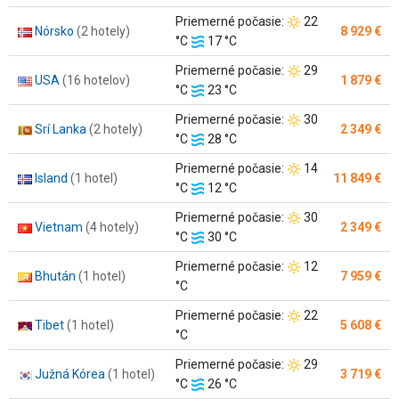
vody:
Teplota
Priemerné počasie:
22
Nórsko
(2 hotely)
8 929 €
Teplota
vzduchu:
°C
17 °C
vody:
Teplota
Priemerné počasie:
29
USA
(16 hotelov)
1 879 €
Teplota
vzduchu:
°C
23 °C
vody:
Teplota
Priemerné počasie:
30
Srí Lanka
(2 hotely)
2 349 €
Teplota
vzduchu:
°C
28 °C
vody:
Teplota
Priemerné počasie:
14
Island
(1 hotel)
11 849 €
Teplota
vzduchu:
°C
12 °C
vody:
Teplota
Priemerné počasie:
30
Vietnam
(4 hotely)
2 349 €
Teplota
vzduchu:
°C
30 °C
vody:
Teplota
Priemerné počasie:
12
Bhután
(1 hotel)
7 959 €
vzduchu:
°C
Teplota
Priemerné počasie:
22
Tibet
(1 hotel)
5 608 €
vzduchu:
°C
Teplota
Priemerné počasie:
29
Južná Kórea
(1 hotel)
3 719 €
Teplota
vzduchu:
°C
26 °C