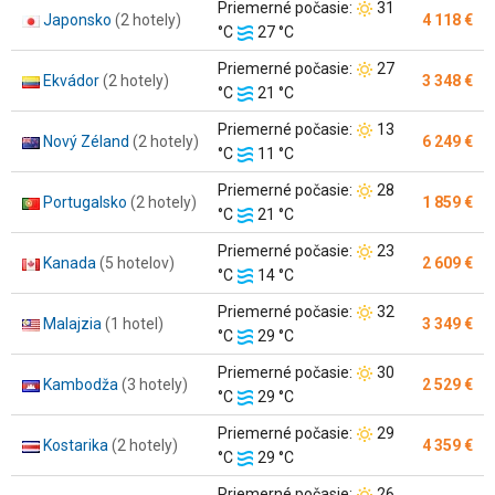
Teplota
Priemerné počasie:
31
Japonsko
(2 hotely)
4 118 €
Teplota
vzduchu:
°C
27 °C
vody:
Teplota
Priemerné počasie:
27
Ekvádor
(2 hotely)
3 348 €
Teplota
vzduchu:
°C
21 °C
vody:
Teplota
Priemerné počasie:
13
Nový Zéland
(2 hotely)
6 249 €
Teplota
vzduchu:
°C
11 °C
vody:
Teplota
Priemerné počasie:
28
Portugalsko
(2 hotely)
1 859 €
Teplota
vzduchu:
°C
21 °C
vody:
Teplota
Priemerné počasie:
23
Kanada
(5 hotelov)
2 609 €
Teplota
vzduchu:
°C
14 °C
vody:
Teplota
Priemerné počasie:
32
Malajzia
(1 hotel)
3 349 €
Teplota
vzduchu:
°C
29 °C
vody:
Teplota
Priemerné počasie:
30
Kambodža
(3 hotely)
2 529 €
Teplota
vzduchu:
°C
29 °C
vody:
Teplota
Priemerné počasie:
29
Kostarika
(2 hotely)
4 359 €
Teplota
vzduchu:
°C
29 °C
vody:
Teplota
Priemerné počasie:
26