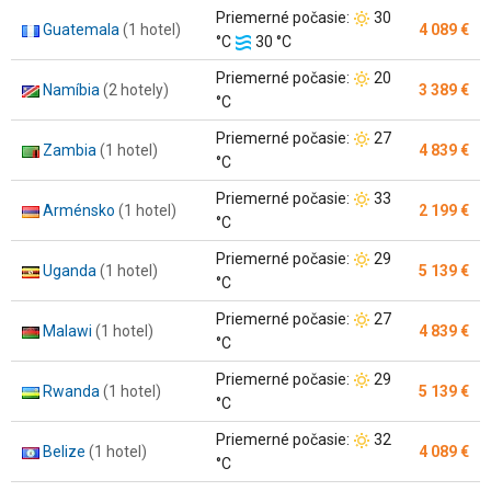
vody:
Teplota
Priemerné počasie:
30
Guatemala
(1 hotel)
4 089 €
Teplota
vzduchu:
°C
30 °C
vody:
Teplota
Priemerné počasie:
20
Namíbia
(2 hotely)
3 389 €
vzduchu:
°C
Teplota
Priemerné počasie:
27
Zambia
(1 hotel)
4 839 €
vzduchu:
°C
Teplota
Priemerné počasie:
33
Arménsko
(1 hotel)
2 199 €
vzduchu:
°C
Teplota
Priemerné počasie:
29
Uganda
(1 hotel)
5 139 €
vzduchu:
°C
Teplota
Priemerné počasie:
27
Malawi
(1 hotel)
4 839 €
vzduchu:
°C
Teplota
Priemerné počasie:
29
Rwanda
(1 hotel)
5 139 €
vzduchu:
°C
Teplota
Priemerné počasie:
32
Belize
(1 hotel)
4 089 €
vzduchu:
°C