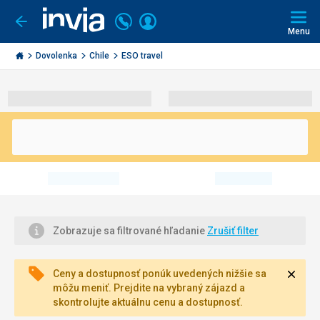
Volajte
Prihlásiť
Ísť
späť
+421
Menu
sa
2
Invia.sk
3221
Dovolenka
Chile
ESO travel
0491
Zobrazuje sa filtrované hľadanie
Zrušiť filter
Zavri
Ceny a dostupnosť ponúk uvedených nižšie sa
môžu meniť. Prejdite na vybraný zájazd a
skontrolujte aktuálnu cenu a dostupnosť.