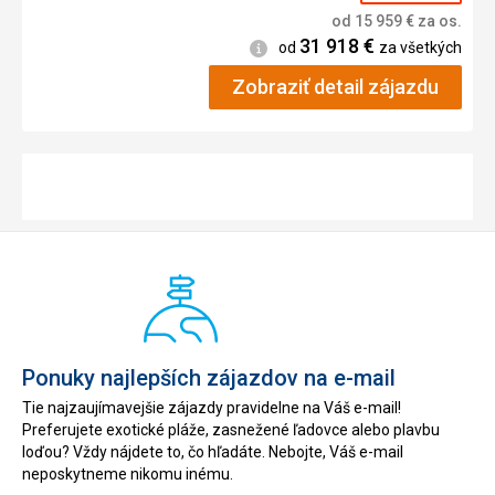
od
15 959
€
za os.
31 918
€
Informácie
od
za všetkých
Zobraziť detail zájazdu
Ponuky najlepších zájazdov na e-mail
Tie najzaujímavejšie zájazdy pravidelne na Váš e-mail!
Preferujete exotické pláže, zasnežené ľadovce alebo plavbu
loďou? Vždy nájdete to, čo hľadáte. Nebojte, Váš e-mail
neposkytneme nikomu inému.