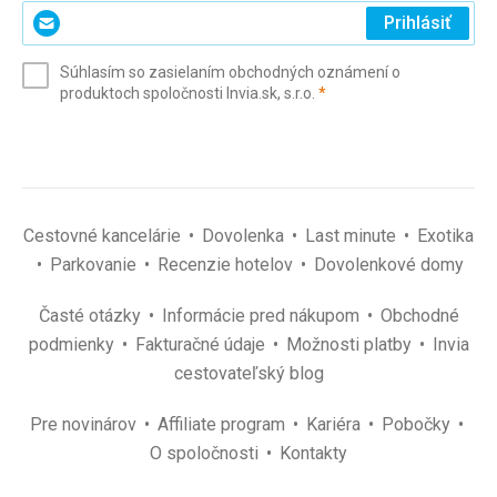
Zadajte
Prihlásiť
svoj
e-
Súhlasím so zasielaním obchodných oznámení o
mail
(povinné)
produktoch spoločnosti Invia.sk, s.r.o.
*
(povinné)
*
Cestovné kancelárie
Dovolenka
Last minute
Exotika
Parkovanie
Recenzie hotelov
Dovolenkové domy
Časté otázky
Informácie pred nákupom
Obchodné
podmienky
Fakturačné údaje
Možnosti platby
Invia
cestovateľský blog
Pre novinárov
Affiliate program
Kariéra
Pobočky
O spoločnosti
Kontakty