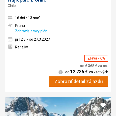
Chile
16 dní / 13 nocí
Praha
Zobraziť letový plán
pi 12.3. - so 27.3.2027
Raňajky
Zľava - 6%
od
6 368
€
za os.
12 736
€
Informácie
od
za všetkých
Zobraziť detail zájazdu
Pridať
do
obľúb