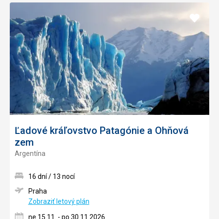
Pridať
do
obľúb
Ľadové kráľovstvo Patagónie a Ohňová
zem
Argentína
16 dní / 13 nocí
Praha
Zobraziť letový plán
ne 15.11. - po 30.11.2026