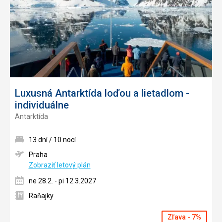
Luxusná Antarktída loďou a lietadlom -
individuálne
Antarktída
13 dní / 10 nocí
Praha
Zobraziť letový plán
ne 28.2. - pi 12.3.2027
Raňajky
Zľava - 7%