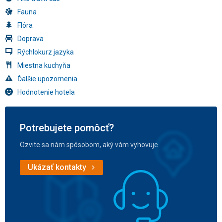
Fauna
Flóra
Doprava
Rýchlokurz jazyka
Miestna kuchyňa
Ďalšie upozornenia
Hodnotenie hotela
Potrebujete pomôcť?
Ozvite sa nám spôsobom, aký vám vyhovuje
Ukázať kontakty