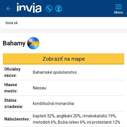
Invia.sk
Volajte
Prihlásiť
Ísť
späť
+421
Menu
sa
2
3221
Invia.sk
0491
Bahamy
Zobraziť na mape
Oficiálny
Bahamské spoločenstvo
názov:
Hlavné
Nassau
mesto:
Štátne
konštitučná monarchia
zriadenie:
baptisti 32%, anglikáni 20%, rímskokatolíci 19%,
Náboženstvo:
metodisti 6%, Božia cirkev 6%, iní protestanti 12%