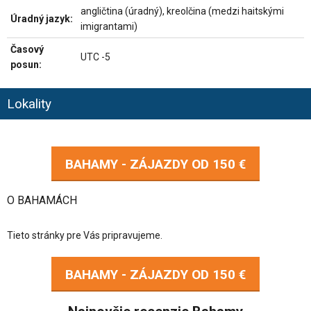
angličtina (úradný), kreolčina (medzi haitskými
Úradný jazyk:
imigrantami)
Časový
UTC -5
posun:
Lokality
BAHAMY - ZÁJAZDY OD
150 €
O BAHAMÁCH
Tieto stránky pre Vás pripravujeme.
BAHAMY - ZÁJAZDY OD
150 €