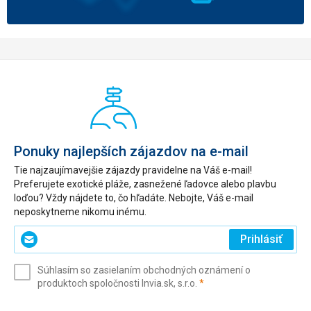
Ponuky najlepších zájazdov na e-mail
Tie najzaujímavejšie zájazdy pravidelne na Váš e-mail!
Preferujete exotické pláže, zasnežené ľadovce alebo plavbu
loďou? Vždy nájdete to, čo hľadáte. Nebojte, Váš e-mail
neposkytneme nikomu inému.
Zadajte
Prihlásiť
svoj
e-
Súhlasím so zasielaním obchodných oznámení o
mail
(povinné)
produktoch spoločnosti Invia.sk, s.r.o.
*
(povinné)
*