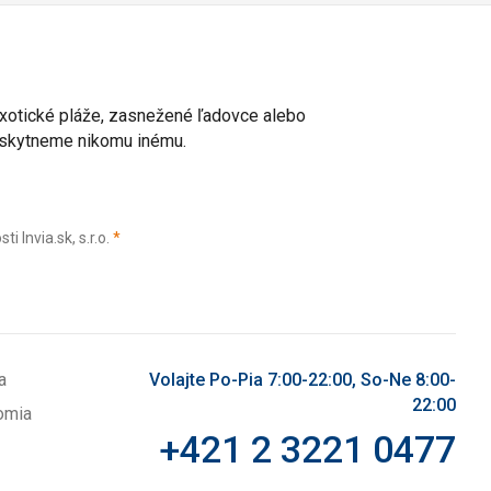
 exotické pláže, zasnežené ľadovce alebo
poskytneme nikomu inému.
(povinné)
Invia.sk, s.r.o.
*
a
Volajte Po-Pia 7:00-22:00, So-Ne 8:00-
22:00
omia
+421 2 3221 0477