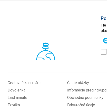
Po
Tie
pla
Zad
svo
e-
mai
(p
*
Cestovné kancelárie
Časté otázky
Dovolenka
Informácie pred nákup
Last minute
Obchodné podmienky
Exotika
Fakturačné údaje