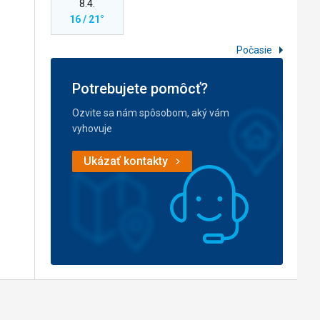
8.4.
16 / 21°
Počasie
Potrebujete pomôcť?
Ozvite sa nám spôsobom, aký vám
vyhovuje
Ukázať kontakty