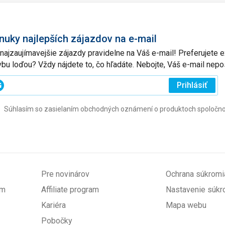
nuky najlepších zájazdov na e-mail
 najzaujímavejšie zájazdy pravidelne na Váš e-mail! Preferujete
vbu loďou? Vždy nájdete to, čo hľadáte. Nebojte, Váš e-mail ne
ajte
Prihlásiť
j
Súhlasím so zasielaním obchodných oznámení o produktoch spoločnosti 
l
ovinné)
Pre novinárov
Ochrana súkromi
om
Affiliate program
Nastavenie súkr
Kariéra
Mapa webu
Pobočky