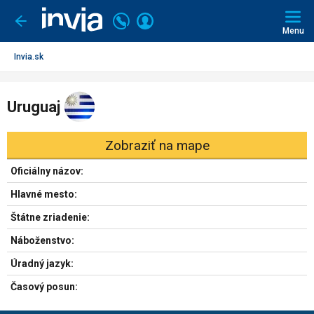
Invia.sk
Volajte
Prihlásiť
Ísť
späť
+421
Menu
sa
2
3221
Invia.sk
0491
Uruguaj
Zobraziť na mape
Oficiálny názov:
Hlavné mesto:
Štátne zriadenie:
Náboženstvo:
Úradný jazyk:
Časový posun: