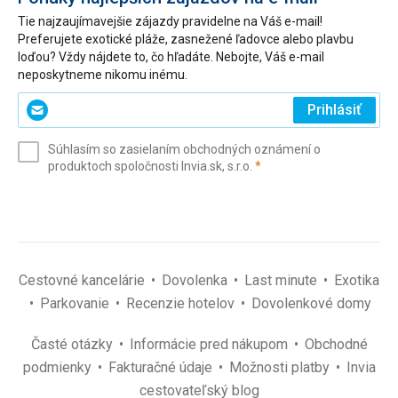
Tie najzaujímavejšie zájazdy pravidelne na Váš e-mail!
Preferujete exotické pláže, zasnežené ľadovce alebo plavbu
loďou? Vždy nájdete to, čo hľadáte. Nebojte, Váš e-mail
neposkytneme nikomu inému.
Zadajte
Prihlásiť
svoj
e-
Súhlasím so zasielaním obchodných oznámení o
mail
(povinné)
produktoch spoločnosti Invia.sk, s.r.o.
*
(povinné)
*
Cestovné kancelárie
Dovolenka
Last minute
Exotika
Parkovanie
Recenzie hotelov
Dovolenkové domy
Časté otázky
Informácie pred nákupom
Obchodné
podmienky
Fakturačné údaje
Možnosti platby
Invia
cestovateľský blog