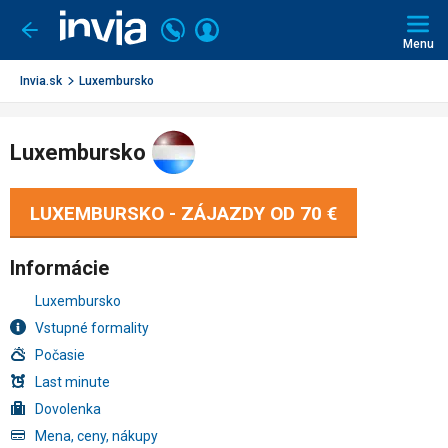
Invia.sk
Volajte
Prihlásiť
Ísť
späť
+421
Menu
sa
2
3221
Invia.sk
Luxembursko
0491
Luxembursko
LUXEMBURSKO - ZÁJAZDY OD
70 €
Informácie
Luxembursko
Vstupné formality
Počasie
Last minute
Dovolenka
Mena, ceny, nákupy