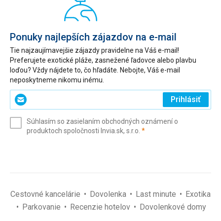
Ponuky najlepších zájazdov na e-mail
Tie najzaujímavejšie zájazdy pravidelne na Váš e-mail!
Preferujete exotické pláže, zasnežené ľadovce alebo plavbu
loďou? Vždy nájdete to, čo hľadáte. Nebojte, Váš e-mail
neposkytneme nikomu inému.
Zadajte
Prihlásiť
svoj
e-
Súhlasím so zasielaním obchodných oznámení o
mail
(povinné)
produktoch spoločnosti Invia.sk, s.r.o.
*
(povinné)
*
Cestovné kancelárie
Dovolenka
Last minute
Exotika
Parkovanie
Recenzie hotelov
Dovolenkové domy