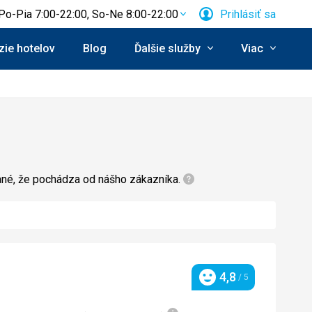
Po-Pia 7:00-22:00, So-Ne 8:00-22:00
Prihlásiť sa
ie hotelov
Blog
Ďalšie služby
Viac
zané, že pochádza od nášho zákazníka.
4,8
/ 5
Hodnotenie