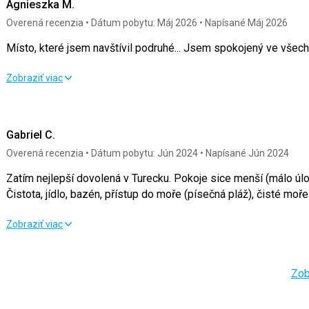
Agnieszka M.
Overená recenzia
Dátum pobytu: Máj 2026
Napísané Máj 2026
Místo, které jsem navštívil podruhé... Jsem spokojený ve všec
Místo, které jsem navštívil podruhé... Jsem spokojený ve všec
Zobraziť viac
Strava
5,0
/ 5
Služby
Gabriel C.
Ubytovanie
5,0
/ 5
Cena
Overená recenzia
Dátum pobytu: Jún 2024
Napísané Jún 2024
Okolie
5,0
/ 5
Zatím nejlepší dovolená v Turecku. Pokoje sice menší (málo úložných prostorů), ostatní výtečné.
Čistota, jídlo, bazén, přístup do moře (písečná pláž), čisté moře
Pláž
Přímo v hotelu pán, který má na starosti čistotu a plážový servis
Zatím nejlepší dovolená v Turecku. Pokoje sice menší (málo úlo
Zobraziť viac
lehátka.
Čistota, jídlo, bazén, přístup do moře (písečná pláž), čisté moře
Strava
Strava
5,0
/ 5
Služby
Zob
Jídlo je velmi dobré, mnoho pokrmů se připravuje „před vašima
Ubytovanie
3,0
/ 5
Cena
Ubytovanie