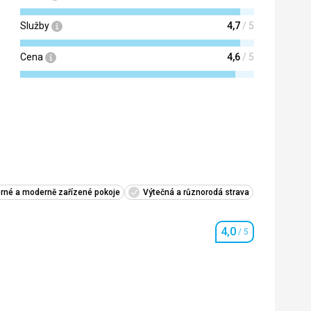
Služby
4,7
/ 5
Cena
4,6
/ 5
rné a moderně zařízené pokoje
Výtečná a různorodá strava
4,0
/ 5
Hodnotenie