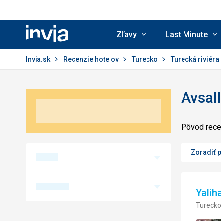
Zľavy
Last Minute
Invia.sk
Invia.sk
Recenzie hotelov
Turecko
Turecká riviéra
Avsall
Pôvod recen
Zoradiť 
Yali
Turecko,