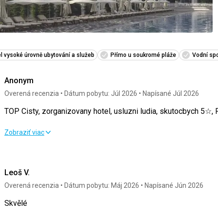
l vysoké úrovně ubytování a služeb
Přímo u soukromé pláže
Vodní spo
Anonym
Overená recenzia
Dátum pobytu: Júl 2026
Napísané Júl 2026
TOP Cisty, zorganizovany hotel, usluzni ludia, skutocbych 
TOP Cisty, zorganizovany hotel, usluzni ludia, skutocbych 
Zobraziť viac
Strava
5,0
/ 5
Služby
Leoš V.
Ubytovanie
5,0
/ 5
Cena
Overená recenzia
Dátum pobytu: Máj 2026
Napísané Jún 2026
Okolie
5,0
/ 5
Skvělé