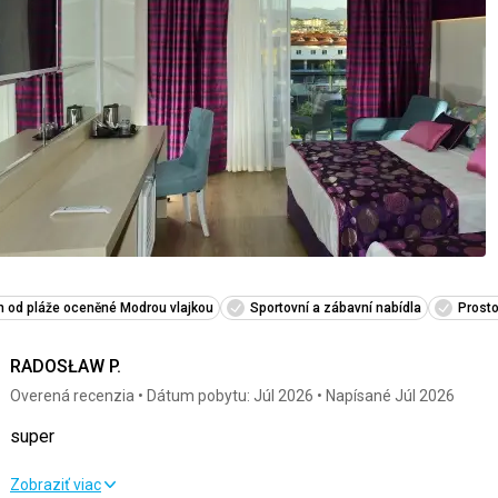
 od pláže oceněné Modrou vlajkou
Sportovní a zábavní nabídla
Prosto
RADOSŁAW P.
Overená recenzia
Dátum pobytu: Júl 2026
Napísané Júl 2026
super
super
Zobraziť viac