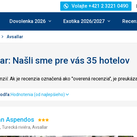
Volajte +421 2 3221 0490
Dovolenka 2026
Exotika 2026/2027
Recenz
Avsallar
ar: Našli sme pre vás 35 hotelov
zií: Ak je recenzia označená ako "overená recenzia", je preuká
podľa:
Hodnotenia (od najlepšieho)
han Aspendos
Hodnotenie:
 Turecká riviéra, Avsallar
3/5