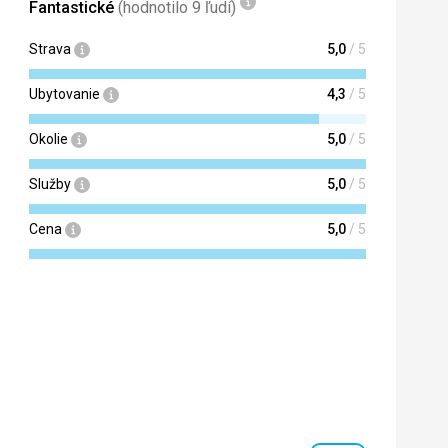
Fantastické
(hodnotilo 9 ľudí)
Strava
5,0
/ 5
Ubytovanie
4,3
/ 5
Okolie
5,0
/ 5
Služby
5,0
/ 5
Cena
5,0
/ 5