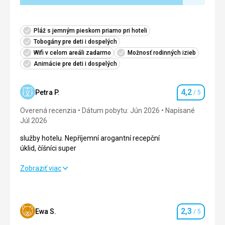
Pláž s jemným pieskom priamo pri hoteli
Tobogány pre deti i dospelých
Wifi v celom areáli zadarmo
Možnosť rodinných izieb
Animácie pre deti i dospelých
4,2
Petra P.
/ 5
Hodnotenie
Overená recenzia
Dátum pobytu: Jún 2026
Napísané
Júl 2026
služby hotelu. Nepříjemní arogantní recepční
úklid, číšníci super
služby hotelu. Nepříjemní arogantní recepční
Zobraziť viac
úklid, číšníci super
Strava
5,0
/ 5
2,3
Ewa S.
/ 5
Hodnotenie
Ubytovanie
5,0
/ 5