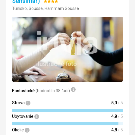
Sensimar)
Hodnotenie:
Tunisko, Sousse, Hammam Sousse
4/5
Fantastické
(hodnotilo 38 ľudí)
Strava
5,0
/ 5
Ubytovanie
4,8
/ 5
Okolie
4,8
/ 5