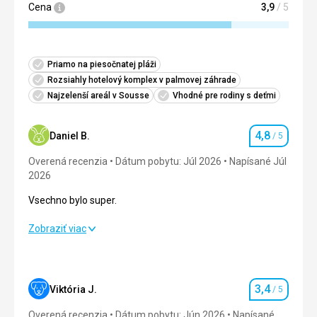
Cena
3,9
/ 5
Priamo na piesočnatej pláži
Rozsiahly hotelový komplex v palmovej záhrade
Najzelenší areál v Sousse
Vhodné pre rodiny s deťmi
4,8
Daniel B.
/ 5
Hodnotenie
Overená recenzia
Dátum pobytu: Júl 2026
Napísané Júl
2026
Vsechno bylo super.
Vsechno bylo super.
Zobraziť viac
Strava
4,0
/ 5
Ubytovanie
5,0
/ 5
3,4
Viktória J.
/ 5
Hodnotenie
Okolie
5,0
/ 5
Overená recenzia
Dátum pobytu: Jún 2026
Napísané