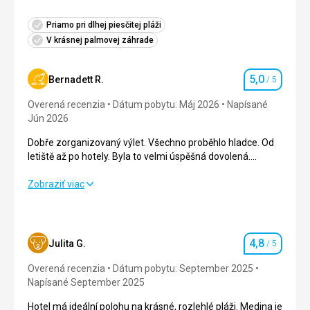
Priamo pri dlhej piesčitej pláži
V krásnej palmovej záhrade
5,0
Bernadett R.
/ 5
Hodnotenie
Overená recenzia
Dátum pobytu: Máj 2026
Napísané
Jún 2026
Dobře zorganizovaný výlet. Všechno proběhlo hladce. Od
letiště až po hotely. Byla to velmi úspěšná dovolená.
Naprosto jsme si oddechli!
Dobře zorganizovaný výlet. Všechno proběhlo hladce. Od
Zobraziť viac
letiště až po hotely. Byla to velmi úspěšná dovolená.
Naprosto jsme si oddechli!
Strava
5,0
/ 5
4,8
Julita G.
/ 5
Hodnotenie
Ubytovanie
5,0
/ 5
Overená recenzia
Dátum pobytu: September 2025
Napísané September 2025
Okolie
5,0
/ 5
Hotel má ideální polohu na krásné, rozlehlé pláži. Medina je