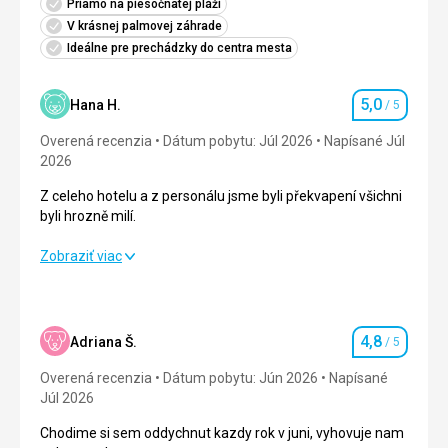
Priamo na piesočnatej pláži
V krásnej palmovej záhrade
Ideálne pre prechádzky do centra mesta
5,0
Hana H.
/ 5
Hodnotenie
Overená recenzia
Dátum pobytu: Júl 2026
Napísané Júl
2026
Z celeho hotelu a z personálu jsme byli překvapení všichni
byli hrozně milí.
Z celeho hotelu a z personálu jsme byli překvapení všichni
Zobraziť viac
byli hrozně milí.
Strava
5,0
/ 5
4,8
Adriana Š.
/ 5
Hodnotenie
Ubytovanie
5,0
/ 5
Overená recenzia
Dátum pobytu: Jún 2026
Napísané
Okolie
5,0
/ 5
Júl 2026
Chodime si sem oddychnut kazdy rok v juni, vyhovuje nam
Služby
5,0
/ 5