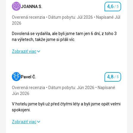
4,6
JOANNA S.
/ 5
Hodnotenie
Overená recenzia
Dátum pobytu: Júl 2026
Napísané Júl
2026
Dovolená se vydařila, ale byli jsme tam jen 6 dní, z toho 3
na výletech, takže jsme si přáli víc.
Dovolená se vydařila, ale byli jsme tam jen 6 dní, z toho 3
Zobraziť viac
na výletech, takže jsme si přáli víc.
Strava
4,0
/ 5
4,8
Pavel Č.
/ 5
Hodnotenie
Ubytovanie
5,0
/ 5
Overená recenzia
Dátum pobytu: Jún 2026
Napísané
Okolie
4,0
/ 5
Jún 2026
V hotelu jsme byli už před čtyřmi léty a byli jsme opět velmi
Služby
4,0
/ 5
spokojeni.
Cena
4,0
/ 5
V hotelu jsme byli už před čtyřmi léty a byli jsme opět velmi
Zobraziť viac
spokojeni.