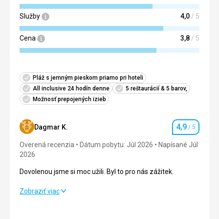
Služby
4,0
/ 5
Cena
3,8
/ 5
Pláž s jemným pieskom priamo pri hoteli
All inclusive 24 hodín denne
5 reštaurácií & 5 barov,
Možnosť prepojených izieb
4,9
Dagmar K.
/ 5
Hodnotenie
Overená recenzia
Dátum pobytu: Júl 2026
Napísané Júl
2026
Dovolenou jsme si moc užili. Byl to pro nás zážitek.
Dovolenou jsme si moc užili. Byl to pro nás zážitek.
Zobraziť viac
Strava
5,0
/ 5