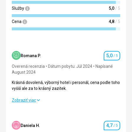
Služby
5,0
/ 5
Cena
4,8
/ 5
5,0
Romana P.
/ 5
Hodnotenie
Overená recenzia
Dátum pobytu: Júl 2024
Napísané
August 2024
Krásná dovolená, výborný hotel i personál, cena podle toho
vyšší ale za to krásný zazitek.
Krásná dovolená, výborný hotel i personál, cena podle toho
Zobraziť viac
vyšší ale za to krásný zazitek.
Strava
5,0
/ 5
4,7
Daniela H.
/ 5
Hodnotenie
Ubytovanie
5,0
/ 5