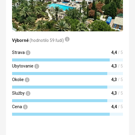
Ubytovanie
23 hodin.
Pokoje jsou velké, čisté, denně uklízené, s velkými balkony.
Táto recenzia bola preložená automaticky pomocou
Táto recenzia bola preložená automaticky pomocou
Google Translate
Google Translate
Výborné
(hodnotilo 59 ľudí)
Strava
4,4
/ 5
Ubytovanie
4,3
/ 5
Okolie
4,3
/ 5
Služby
4,3
/ 5
Cena
4,4
/ 5