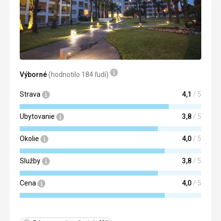
Výborné
(hodnotilo 184 ľudí)
Strava
4,1
/ 5
Ubytovanie
3,8
/ 5
Okolie
4,0
/ 5
Služby
3,8
/ 5
Cena
4,0
/ 5