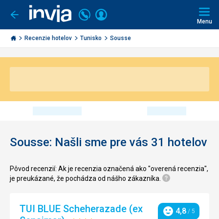
Volajte
Prihlásiť
Ísť
späť
+421
Menu
sa
2
Invia.sk
3221
Recenzie hotelov
Tunisko
Sousse
0491
Sousse: Našli sme pre vás 31 hotelov
Pôvod recenzií: Ak je recenzia označená ako "overená recenzia",
je preukázané, že pochádza od nášho zákazníka.
TUI BLUE Scheherazade (ex
4,8
/ 5
Hodnotenie