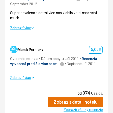
September 2012
Super dovolena s detmi. Jen nas zlobilo vetsi mnozstvi
much.
Super dovolena s detmi. Jen nas zlobilo vetsi mnozstvi
Zobraziť viac
much.
Strava
4,0
/ 5
5,0
Marek Pernicky
/ 5
Hodnotenie
Ubytovanie
4,0
/ 5
Overená recenzia
Dátum pobytu: Júl 2011
Recenzia
Okolie
5,0
/ 5
vytvorená pred 3 a viac rokmi
Napísané Júl 2011
Služby
5,0
/ 5
Zobraziť viac
Strava
5,0
/ 5
Cena
5,0
/ 5
374
Cena
5,0
/ 5
od
€
za os.
Strava
Zobraziť detail hotelu
Vyborna
Strava
Zobraziť všetky recenzie
Ubytovanie
Vynikajici