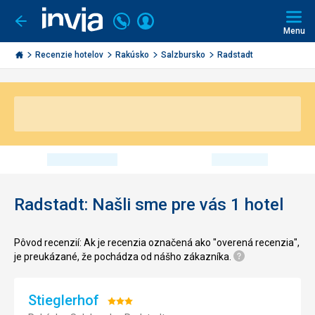
Volajte
Prihlásiť
Ísť
späť
+421
Menu
sa
2
Invia.sk
3221
Recenzie hotelov
Rakúsko
Salzbursko
Radstadt
0491
Radstadt: Našli sme pre vás 1 hotel
Pôvod recenzií: Ak je recenzia označená ako "overená recenzia",
je preukázané, že pochádza od nášho zákazníka.
Stieglerhof
Hodnotenie: