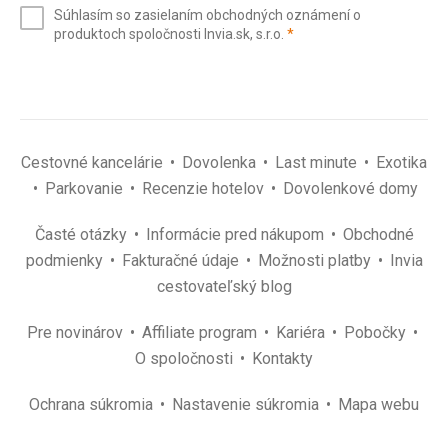
Súhlasím so zasielaním obchodných oznámení o
mail
(povinné)
produktoch spoločnosti Invia.sk, s.r.o.
*
(povinné)
*
Cestovné kancelárie
Dovolenka
Last minute
Exotika
Parkovanie
Recenzie hotelov
Dovolenkové domy
Časté otázky
Informácie pred nákupom
Obchodné
podmienky
Fakturačné údaje
Možnosti platby
Invia
cestovateľský blog
Pre novinárov
Affiliate program
Kariéra
Pobočky
O spoločnosti
Kontakty
Ochrana súkromia
Nastavenie súkromia
Mapa webu