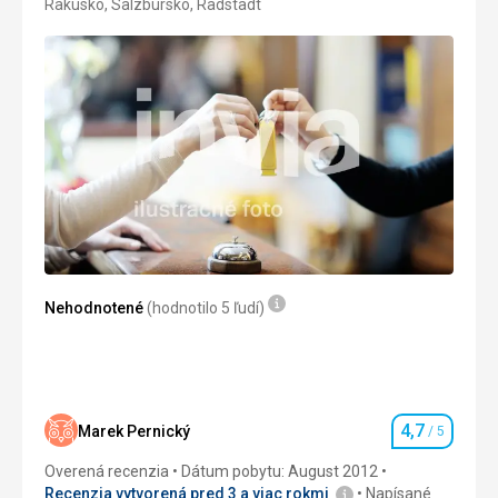
Rakúsko, Salzbursko, Radstadt
3/5
Nehodnotené
(hodnotilo 5 ľudí)
4,7
Marek Pernický
/ 5
Hodnotenie
Overená recenzia
Dátum pobytu: August 2012
Recenzia vytvorená pred 3 a viac rokmi
Napísané