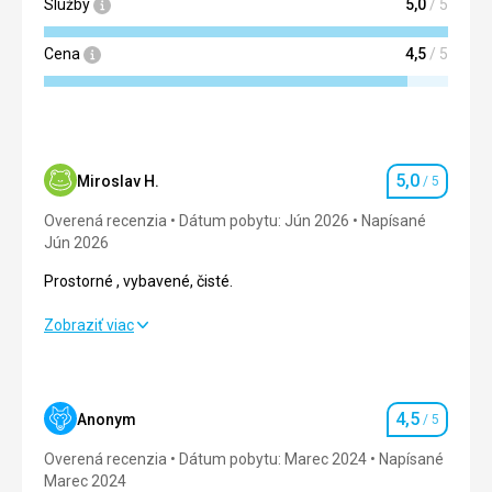
Služby
5,0
/ 5
Cena
4,5
/ 5
5,0
Miroslav H.
/ 5
Hodnotenie
Overená recenzia
Dátum pobytu: Jún 2026
Napísané
Jún 2026
Prostorné , vybavené, čisté.
Prostorné , vybavené, čisté.
Zobraziť viac
Strava
5,0
/ 5
Ubytovanie
5,0
/ 5
4,5
Anonym
/ 5
Hodnotenie
Okolie
5,0
/ 5
Overená recenzia
Dátum pobytu: Marec 2024
Napísané
Marec 2024