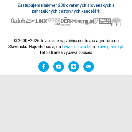
Zastupujeme takmer 200 overených slovenských a
zahraničných cestovných kancelárií
© 2000–2026. Invia.sk je najväčšia cestovná agentúra na
Slovensku. Nájdete nás aj na
Invia.cz
,
Invia.hu
a
Travelplanet.pl
.
Tato stránka využíva
cookies
.
Facebook
YouTube
Instagram
Odporučiť