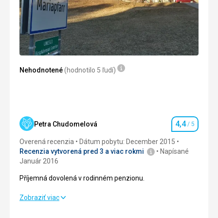
Táto recenzia bola preložená automaticky pomocou
Google Translate
Nehodnotené
(hodnotilo 5 ľudí)
4,4
Petra Chudomelová
/ 5
Hodnotenie
Overená recenzia
Dátum pobytu: December 2015
Recenzia vytvorená pred 3 a viac rokmi
Napísané
Január 2016
Příjemná dovolená v rodinném penzionu.
Příjemná dovolená v rodinném penzionu.
Zobraziť viac
Ubytovanie
4,0
/ 5