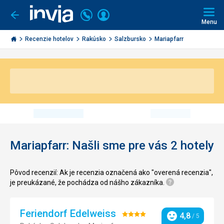
Volajte
Prihlásiť
Ísť
späť
+421
Menu
sa
2
Invia.sk
3221
Recenzie hotelov
Rakúsko
Salzbursko
Mariapfarr
0491
Mariapfarr: Našli sme pre vás 2 hotely
Pôvod recenzií: Ak je recenzia označená ako "overená recenzia",
je preukázané, že pochádza od nášho zákazníka.
Feriendorf Edelweiss
Hodnotenie:
4,8
/ 5
Hodnotenie