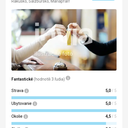
Rakúsko, Salzbursko, Mariapfarr
4/5
Fantastické
(hodnotili 3 ľudia)
Strava
5,0
/ 5
Ubytovanie
5,0
/ 5
Okolie
4,5
/ 5