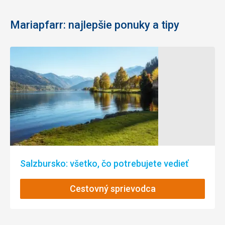
Cena
3,0
/ 5
Google Translate
Mariapfarr: najlepšie ponuky a tipy
Strava
Ranajky sme mali kazdy den tie iste. Pani by mohla sem
tam urobit zmenu
Šport
Chodili sme lyzovat do strediska Obertauern, ktore je
vzdialene 25km od ubytovania
Táto recenzia bola preložená automaticky pomocou
Google Translate
Salzbursko: všetko, čo potrebujete vedieť
Cestovný sprievodca