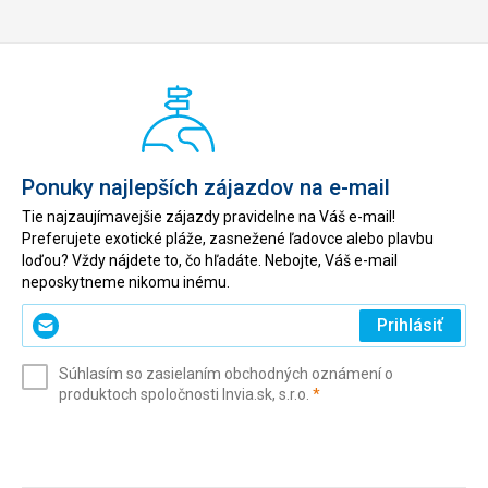
Ponuky najlepších zájazdov na e-mail
Tie najzaujímavejšie zájazdy pravidelne na Váš e-mail!
Preferujete exotické pláže, zasnežené ľadovce alebo plavbu
loďou? Vždy nájdete to, čo hľadáte. Nebojte, Váš e-mail
neposkytneme nikomu inému.
Zadajte
Prihlásiť
svoj
e-
Súhlasím so zasielaním obchodných oznámení o
mail
(povinné)
produktoch spoločnosti Invia.sk, s.r.o.
*
(povinné)
*