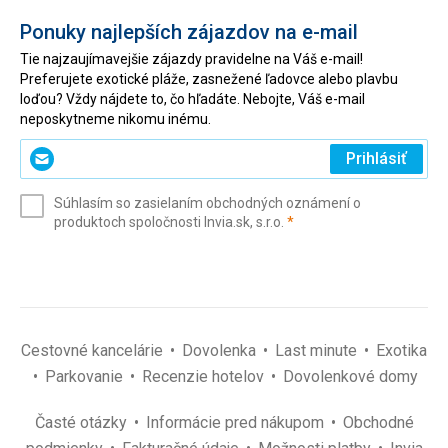
Ponuky najlepších zájazdov na e-mail
Tie najzaujímavejšie zájazdy pravidelne na Váš e-mail!
Preferujete exotické pláže, zasnežené ľadovce alebo plavbu
loďou? Vždy nájdete to, čo hľadáte. Nebojte, Váš e-mail
neposkytneme nikomu inému.
Zadajte
Prihlásiť
svoj
e-
Súhlasím so zasielaním obchodných oznámení o
mail
(povinné)
produktoch spoločnosti Invia.sk, s.r.o.
*
(povinné)
*
Cestovné kancelárie
Dovolenka
Last minute
Exotika
Parkovanie
Recenzie hotelov
Dovolenkové domy
Časté otázky
Informácie pred nákupom
Obchodné