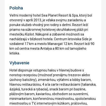
Poloha
Veľmi moderný hotel Sea Planet Resort & Spa, ktorý bol
otvorený v apríli 2013, je vďaka svojmu zariadeniu a
ponuke služieb vhodný pre rodiny s deťmi. Rezort leží
priamo na súkromnej hotelovej okruhliakovej pláži pri
mestečku Kizilot. Nákupné a zábavné možnosti sa
nachádzajú v blízkosti hotela. Centrum letoviska Side je
vzdialené 17 km a mesto Manavgat 12 km. Rezort leží 90
km od centra mesta Antalya a 80 km od tamojšieho
letiska.
Vybavenie
Hotel disponuje vstupnou halou v hlavnej budove s
nonstop recepciou (možnosť prenájmu trezorov alebo
úschovy batožiny), zmenárňou, výťahmi a lobby barom,
hlavnou reštauráciou, 4 a la carte reštauráciami (talianska,
ázijská, turecká a rybacia), snack barom pri bazéne,
plážovým barom, kaviarňou, obchodom so suvenírmi,
minimarketom, konferenčnou miestnosťou, spoločenskou
miestnosťou s TV, internetovým kútikom, práčovňou,