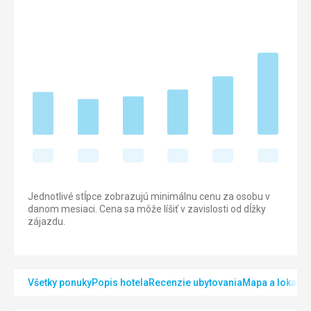
Jednotlivé stĺpce zobrazujú minimálnu cenu za osobu v
danom mesiaci. Cena sa môže líšiť v zavislosti od dĺžky
zájazdu.
Všetky ponuky
Popis hotela
Recenzie ubytovania
Mapa a lokalita