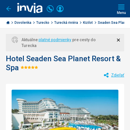
Volajte
Prihlásiť
Ísť
späť
+421
Menu
sa
2
Invia.sk
3221
Dovolenka
Turecko
Turecká riviéra
Kizilot
Seaden Sea Planet 
0477
Zavri
Aktuálne
platné podmienky
pre cesty do
Turecka
Hotel Seaden Sea Planet Resort &
Spa
Hodnotenie:
Zdieľať
5/5