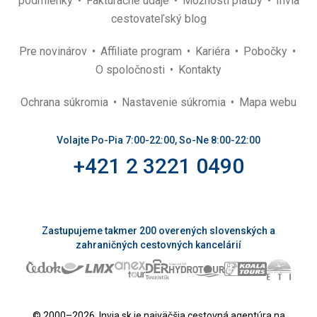
podmienky
Fakturačné údaje
Možnosti platby
Invia
cestovateľský blog
Pre novinárov
Affiliate program
Kariéra
Pobočky
O spoločnosti
Kontakty
Ochrana súkromia
Nastavenie súkromia
Mapa webu
Volajte Po-Pia 7:00-22:00, So-Ne 8:00-22:00
+421 2 3221 0490
Zastupujeme takmer 200 overených slovenských a
zahraničných cestovných kancelárií
© 2000–2026. Invia.sk je najväčšia cestovná agentúra na