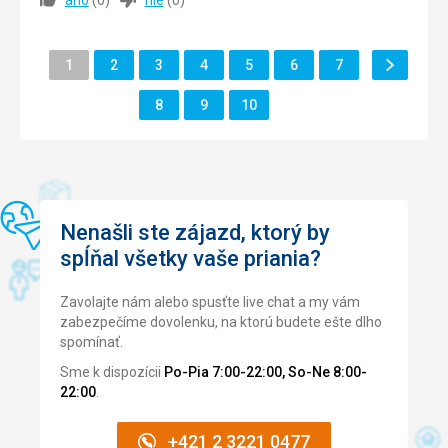
může za časy odjezdu z hotelu. Vstávat v 1.30 a odjíždět
ve 2.10 hod od hotelu je šlendriánstvi.
Ďalšie
Stránka
Stránka
Stránka
Stránka
Stránka
Stránka
Stránka
Strava
1
2
3
4
5
6
7
5,0
/ 5
Stránka
Stránka
Stránka
Stránka
Ubytovanie
8
9
10
5,0
/ 5
Okolie
5,0
/ 5
Služby
5,0
/ 5
Cena
5,0
/ 5
Nenašli ste zájazd, ktorý by
spĺňal všetky vaše priania?
Pláž
Zavolajte nám alebo spusťte live chat a my vám
Bez připomínek
zabezpečíme dovolenku, na ktorú budete ešte dlho
Strava
spomínať.
Super
Sme k dispozícii
Po-Pia 7:00-22:00, So-Ne 8:00-
Ubytovanie
22:00
.
Bez připomínek.
Služby
+421 2 3221 0477