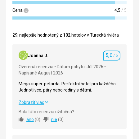
Cena
4,5
/ 5
29
. najlepšie hodnotený z
102
hotelov v Turecká riviéra
5,0
Joanna J.
/ 5
Hodnotenie
Overená recenzia
Dátum pobytu: Júl 2026
Napísané August 2026
Mega-super-petarda. Perfektní hotel pro každého.
Jednotlivce, páry nebo rodiny s dětmi.
Mega-super-petarda. Perfektní hotel pro každého.
Zobraziť viac
Jednotlivce, páry nebo rodiny s dětmi.
Bola táto recenzia užitočná?
áno
(
0
)
nie
(
0
)
Strava
5,0
/ 5
Ubytovanie
5,0
/ 5