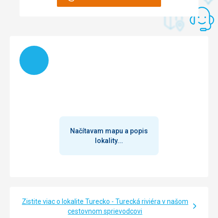
Na úrovni
Táto recenzia bola preložená automaticky pomocou
Google Translate
Načítam
Načítavam mapu a popis
lokality...
Zistite viac o lokalite Turecko - Turecká riviéra v našom
cestovnom sprievodcovi