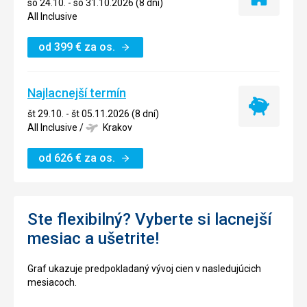
Iba
so 24.10. - so 31.10.2026 (8 dní)
ubytovanie
All Inclusive
od
399
€
za os.
Najlacnejší termín
Najlacnejší
št 29.10. - št 05.11.2026 (8 dní)
termín
All Inclusive
/
Krakov
od
626
€
za os.
Ste flexibilný? Vyberte si lacnejší
mesiac a ušetrite!
Graf ukazuje predpokladaný vývoj cien v nasledujúcich
mesiacoch.