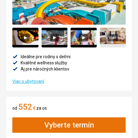
Viac
Ideálne pre rodiny s deťmi
Kvalitné wellness služby
Aj pre náročných klientov
Viac o ubytovaní
552
od
€
za os.
Vyberte termín