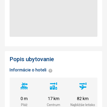
Popis ubytovanie
Informácie o hoteli
Informácie
Vzdialenosť
Vzdialenosť
Vzdialenosť
od
od
od
pláže
centra
letiska
0 m
17 km
82 km
mesta
Pláž
Centrum
Najbližšie letisko