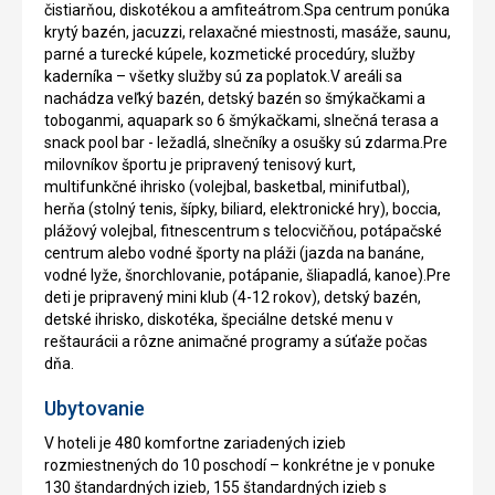
čistiarňou, diskotékou a amfiteátrom.Spa centrum ponúka
krytý bazén, jacuzzi, relaxačné miestnosti, masáže, saunu,
parné a turecké kúpele, kozmetické procedúry, služby
kaderníka – všetky služby sú za poplatok.V areáli sa
nachádza veľký bazén, detský bazén so šmýkačkami a
toboganmi, aquapark so 6 šmýkačkami, slnečná terasa a
snack pool bar - ležadlá, slnečníky a osušky sú zdarma.Pre
milovníkov športu je pripravený tenisový kurt,
multifunkčné ihrisko (volejbal, basketbal, minifutbal),
herňa (stolný tenis, šípky, biliard, elektronické hry), boccia,
plážový volejbal, fitnescentrum s telocvičňou, potápačské
centrum alebo vodné športy na pláži (jazda na banáne,
vodné lyže, šnorchlovanie, potápanie, šliapadlá, kanoe).Pre
deti je pripravený mini klub (4-12 rokov), detský bazén,
detské ihrisko, diskotéka, špeciálne detské menu v
reštaurácii a rôzne animačné programy a súťaže počas
dňa.
Ubytovanie
V hoteli je 480 komfortne zariadených izieb
rozmiestnených do 10 poschodí – konkrétne je v ponuke
130 štandardných izieb, 155 štandardných izieb s