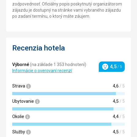
zodpovednosť. Oficiálny popis poskytnutý organizátorom
zájazdu je dostupný na stránke vami vybraného zájazdu
po zadaní termínu, o ktorý máte záujem.
Recenzia hotela
Výborné
(na základe 1 353 hodnotení)
4,5
/ 5
Hodnotenie
Informácie o overovaní recenzí
Strava
4,6
/ 5
Ubytovanie
4,5
/ 5
Okolie
4,4
/ 5
Služby
4,5
/ 5