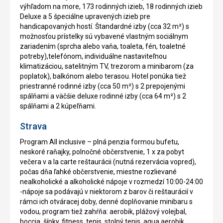
výhľadom na more, 173 rodinných izieb, 18 rodinných izieb
Deluxe a 5 špeciálne upravených izieb pre
handicapovaných hostí. Štandardné izby (cca 32 m²) s
možnosťou prístelky sú vybavené vlastným sociálnym
zariadením (sprcha alebo vaňa, toaleta, fén, toaletné
potreby),telefónom, individuálne nastaviteľnou
klimatizáciou, satelitným TV, trezorom a minibarom (za
poplatok), balkónom alebo terasou. Hotel ponúka tiež
priestranné rodinné izby (cca 50 m²) s 2 prepojenými
spálňami a väčšie deluxe rodinné izby (cca 64 m²) s 2
spálňami a 2 kúpeľňami.
Strava
Program All inclusive – plná penzia formou bufetu,
neskoré raňajky, polnočné občerstvenie, 1 x za pobyt
večera v a la carte reštaurácii (nutná rezervácia vopred),
počas dňa ľahké občerstvenie, miestne rozlievané
nealkoholické a alkoholické nápoje v rozmedzí 10:00-24:00
-nápoje sa podávajú v niektorom z barov či reštaurácií v
rámci ich otváracej doby, denné doplňovanie minibaru s
vodou, program tiež zahŕňa: aerobik, plážový volejbal,
boccia, šípky, fitness, tenis, stolný tenis, aqua aerobik,