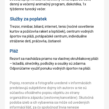
denný a večerný animačný program, diskotéka, 1x
týždenne turecký večer.
Služby za poplatek
Trezor, minibar, biliard, internet, tenis (nočné osvetlenie
kurtov a požičovňa rakiet a loptičiek), centrum vodných
športov na pláži, potápačské centrum, individuálne
stráženie detí, práčovňa, čistiareň
Pláž
Rezort sa nachádza priamo na vlastnej okruhliakovej pláži
– ležadlá, slnečníky, podložky a osušky sú zdarma.
Odporúčame využiť ponuku vodných športov na pláži.
Popisy, recenzie a fotografie uvedené v informáciách
predstavujú subjektívne dojmy ich autorov a nie sú
súčasťou oficiálneho popisu objektu zo strany
organizátora zájazdu (cestovnej kancelárie). Skutočná
podoba izieb a ich vybavenia sa môže od uvedených
informácií líšiť, za čo spoločnosť Invia nenesie