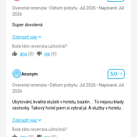
kteroukoli denní i noční hodinu
Overená recenzia
Dátum pobytu: Júl 2026
Napísané Júl
Služby
2,0
/ 5
Ubytovanie
2026
Pokoj je dobře udržovaný, denně uklízený, minibar denně
Cena
1,0
/ 5
doplňovaný.
Super dovolená
Služby
Super dovolená
Zobraziť viac
Transfery do města, obsluha servírky na nejvyšší úrovni
Bola táto recenzia užitočná?
Strava
5,0
/ 5
Táto recenzia bola preložená automaticky pomocou
áno
(
0
)
nie
(
0
)
Google Translate
Ubytovanie
5,0
/ 5
5,0
Okolie
5,0
/ 5
Anonym
/ 5
Hodnotenie
Overená recenzia
Dátum pobytu: Júl 2026
Napísané Júl
Služby
5,0
/ 5
2026
Cena
5,0
/ 5
Ubytování, kvalita služeb v hotelu, bazén.... To nejsou klady
cestovky. Takový hotel jsem si vybral já. A služby v hotelu
jsou suprove, díky tureckému majiteli hotelu. Ale cestovka
může za časy odjezdu z hotelu. Vstávat v 1.30 a odjíždět
Ubytování, kvalita služeb v hotelu, bazén.... To nejsou klady
Zobraziť viac
ve 2.10 hod od hotelu je šlendriánstvi.
cestovky. Takový hotel jsem si vybral já. A služby v hotelu
Bola táto recenzia užitočná?
jsou suprove, díky tureckému majiteli hotelu. Ale cestovka
áno
(
0
)
nie
(
0
)