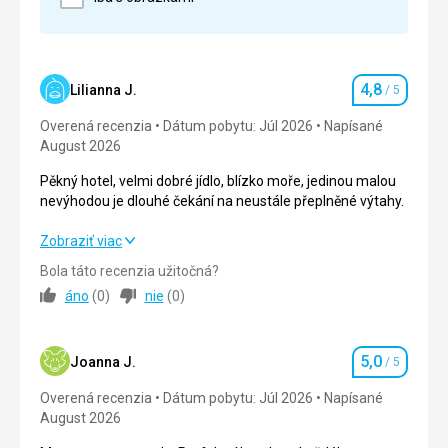
Google Translate
4,8
Lilianna J.
/ 5
Hodnotenie
Overená recenzia
Dátum pobytu: Júl 2026
Napísané
August 2026
Pěkný hotel, velmi dobré jídlo, blízko moře, jedinou malou
nevýhodou je dlouhé čekání na neustále přeplněné výtahy.
Pěkný hotel, velmi dobré jídlo, blízko moře, jedinou malou
Zobraziť viac
nevýhodou je dlouhé čekání na neustále přeplněné výtahy.
Bola táto recenzia užitočná?
áno
(
0
)
nie
(
0
)
Strava
5,0
/ 5
Ubytovanie
4,0
/ 5
5,0
Joanna J.
/ 5
Hodnotenie
Okolie
5,0
/ 5
Overená recenzia
Dátum pobytu: Júl 2026
Napísané
August 2026
Služby
5,0
/ 5