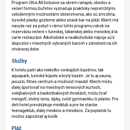
Program Ultra All Inclusive sa okrem raňajok, obedov a
večerí formou bufetov vyznačuje prakticky nepretržitými
celodennými možnosťami občerstvenia, ako sú zmrzlina,
turecké placky gözleme alebo snack bar na pláži. Klient má
navyše raz za pobyt v rámci tohto programu nárok na
rezerváciu večere v tureckej, talianskej alebo mexickej à la
carte reštaurácii. Alkoholické a nealkoholické nápoje sú k
dispozícii v miestnych vybraných baroch v závislosti na ich
otváracej dobe.
Služby
K hotelu patrí ako niekoľko vonkajších bazénov, tak
aquapark, turecké kúpele a krytý bazén. Je tu aj sauna,
jacuzzi, fitnes centrum a možnosť masáží. Klienti môžu
ďalej športovať na miestnych tenisových kurtoch,
volejbalových a basketbalových ihriskách, môžu hrať
minigolf, stolný tenis, šípky, cvičiť gymnastiku či pilates. Pre
deti hotel prevádzkuje miniklub a pre tie staršie
teenageklub, ďalej minikino a minidisco. Za poplatok tu
možno zapožičať aj kočík.
Pláž