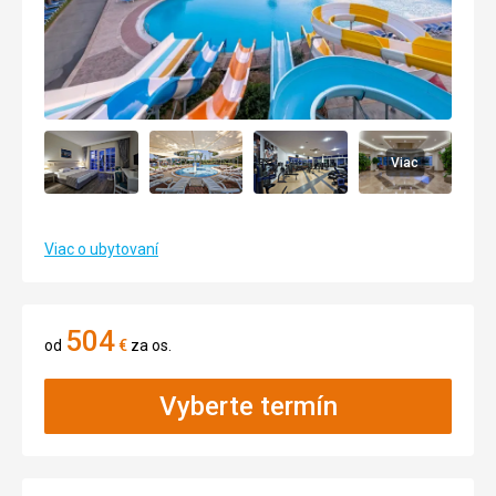
Viac
Viac o ubytovaní
504
od
€
za os.
Vyberte termín