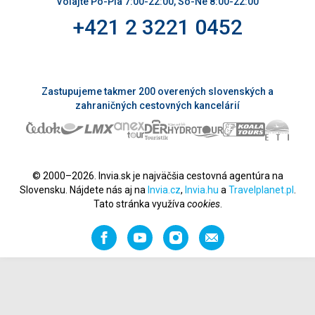
Volajte Po-Pia 7:00-22:00, So-Ne 8:00-22:00
+421 2 3221 0452
Zastupujeme takmer 200 overených slovenských a
zahraničných cestovných kancelárií
© 2000–2026. Invia.sk je najväčšia cestovná agentúra na
Slovensku. Nájdete nás aj na
Invia.cz
,
Invia.hu
a
Travelplanet.pl
.
Tato stránka využíva
cookies
.
Facebook
YouTube
Instagram
Odporučiť