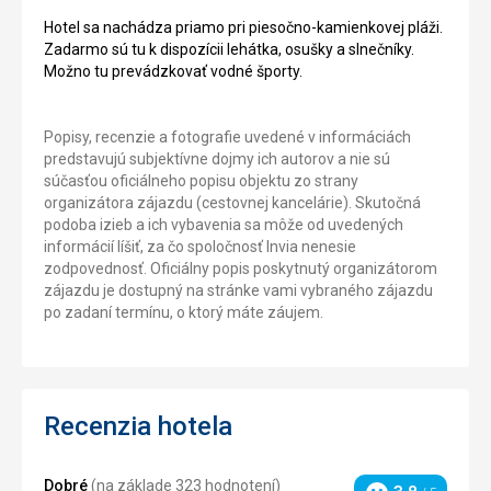
Hotel sa nachádza priamo pri piesočno-kamienkovej pláži.
Zadarmo sú tu k dispozícii lehátka, osušky a slnečníky.
Možno tu prevádzkovať vodné športy.
Popisy, recenzie a fotografie uvedené v informáciách
predstavujú subjektívne dojmy ich autorov a nie sú
súčasťou oficiálneho popisu objektu zo strany
organizátora zájazdu (cestovnej kancelárie). Skutočná
podoba izieb a ich vybavenia sa môže od uvedených
informácií líšiť, za čo spoločnosť Invia nenesie
zodpovednosť. Oficiálny popis poskytnutý organizátorom
zájazdu je dostupný na stránke vami vybraného zájazdu
po zadaní termínu, o ktorý máte záujem.
Recenzia hotela
Dobré
(na základe 323 hodnotení)