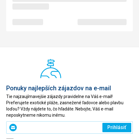
Ponuky najlepších zájazdov na e-mail
Tie najzaujímavejšie zájazdy pravidelne na Váš e-mail!
Preferujete exotické pláže, zasnežené ľadovce alebo plavbu
loďou? Vždy nájdete to, čo hľadáte. Nebojte, Váš e-mail
neposkytneme nikomu inému.
Zadajte
Prihlásiť
svoj
e-