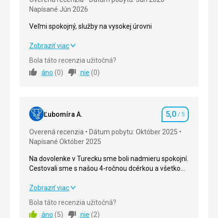
Napísané Jún 2026
Veľmi spokojný, služby na vysokej úrovni
Veľmi spokojný, služby na vysokej úrovni
Zobraziť viac
Bola táto recenzia užitočná?
Strava
5,0
/ 5
áno
(
0
)
nie
(
0
)
Ubytovanie
5,0
/ 5
Okolie
5,0
/ 5
5,0
Ľubomíra A.
/ 5
Hodnotenie
Služby
5,0
/ 5
Overená recenzia
Dátum pobytu: Október 2025
Napísané Október 2025
Cena
5,0
/ 5
Na dovolenke v Turecku sme boli nadmieru spokojní.
Cestovali sme s našou 4-ročnou dcérkou a všetko
Pláž
prebehlo bez problémov. Aj keď bola izba zariadená
Upravené prostredie, dostatok lehátok
starším nábytkom, bolo tam vždy čisto, uteráky
Na dovolenke v Turecku sme boli nadmieru spokojní.
Zobraziť viac
Strava
menili denne a upratovanie bolo naozaj precízne –
Cestovali sme s našou 4-ročnou dcérkou a všetko
Bola táto recenzia užitočná?
Na vysokej úrovni
klobúk dole pred personálom. Celkovo sme boli
prebehlo bez problémov. Aj keď bola izba zariadená
áno
(
5
)
nie
(
2
)
veľmi milo prekvapení a v Turecku sme boli už
starším nábytkom, bolo tam vždy čisto, uteráky