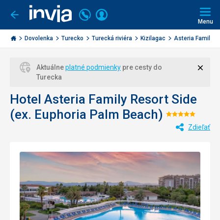
Volajte
Prihlásiť
Ísť
späť
+421
Menu
sa
2
Invia.sk
3221
Dovolenka
Turecko
Turecká riviéra
Kizilagac
Asteria Family Re
0477
Zavri
Aktuálne
platné podmienky
pre cesty do
Turecka
Hotel Asteria Family Resort Side
(ex. Euphoria Palm Beach)
Hodnoten
Zdieľať
5/5