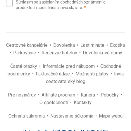
Súhlasím so zasielaním obchodných oznámení o
mail
(povinné)
produktoch spoločnosti Invia.sk, s.r.o.
*
(povinné)
*
Cestovné kancelárie
Dovolenka
Last minute
Exotika
Parkovanie
Recenzie hotelov
Dovolenkové domy
Časté otázky
Informácie pred nákupom
Obchodné
podmienky
Fakturačné údaje
Možnosti platby
Invia
cestovateľský blog
Pre novinárov
Affiliate program
Kariéra
Pobočky
O spoločnosti
Kontakty
Ochrana súkromia
Nastavenie súkromia
Mapa webu