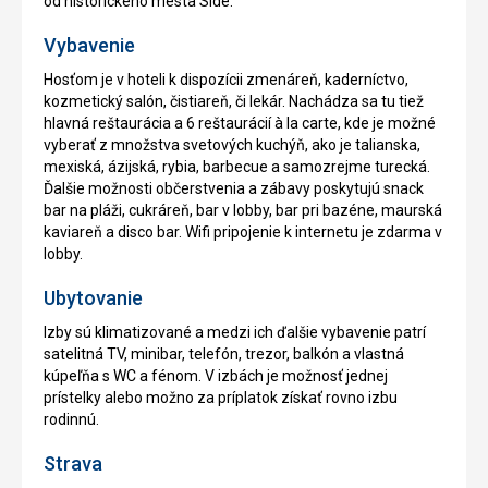
od historického mesta Side.
Vybavenie
Hosťom je v hoteli k dispozícii zmenáreň, kaderníctvo,
kozmetický salón, čistiareň, či lekár. Nachádza sa tu tiež
hlavná reštaurácia a 6 reštaurácií à la carte, kde je možné
vyberať z množstva svetových kuchýň, ako je talianska,
mexiská, ázijská, rybia, barbecue a samozrejme turecká.
Ďalšie možnosti občerstvenia a zábavy poskytujú snack
bar na pláži, cukráreň, bar v lobby, bar pri bazéne, maurská
kaviareň a disco bar. Wifi pripojenie k internetu je zdarma v
lobby.
Ubytovanie
Izby sú klimatizované a medzi ich ďalšie vybavenie patrí
satelitná TV, minibar, telefón, trezor, balkón a vlastná
kúpeľňa s WC a fénom. V izbách je možnosť jednej
prístelky alebo možno za príplatok získať rovno izbu
rodinnú.
Strava