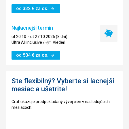
od
332
€
za os.
Najlacnejší termín
Najlacnejší
ut 20.10. - ut 27.10.2026 (8 dní)
termín
Ultra All inclusive
/
Viedeň
od
504
€
za os.
Ste flexibilný? Vyberte si lacnejší
mesiac a ušetrite!
Graf ukazuje predpokladaný vývoj cien v nasledujúcich
mesiacoch.