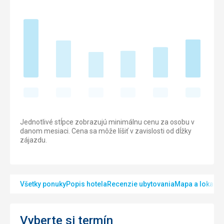
Jednotlivé stĺpce zobrazujú minimálnu cenu za osobu v
danom mesiaci. Cena sa môže líšiť v zavislosti od dĺžky
zájazdu.
Všetky ponuky
Popis hotela
Recenzie ubytovania
Mapa a lokalita
Vyberte si termín