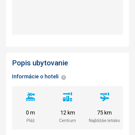
Popis ubytovanie
Informácie o hoteli
Informácie
Vzdialenosť
Vzdialenosť
Vzdialenosť
od
od
od
pláže
centra
letiska
0 m
12 km
75 km
mesta
Pláž
Centrum
Najbližšie letisko