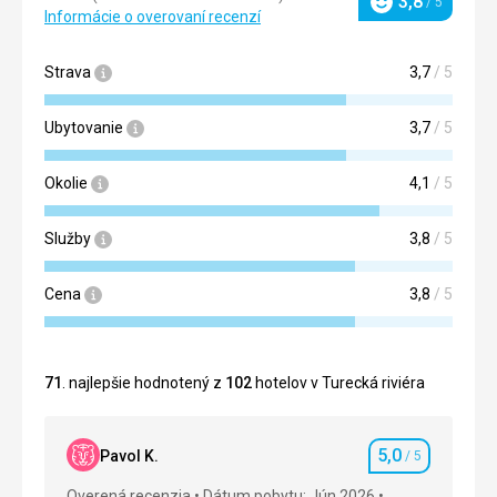
3,8
/ 5
Hodnotenie
Informácie o overovaní recenzí
Strava
3,7
/ 5
Ubytovanie
3,7
/ 5
Okolie
4,1
/ 5
Služby
3,8
/ 5
Cena
3,8
/ 5
71
. najlepšie hodnotený z
102
hotelov v Turecká riviéra
5,0
Pavol K.
/ 5
Hodnotenie
Overená recenzia
Dátum pobytu: Jún 2026