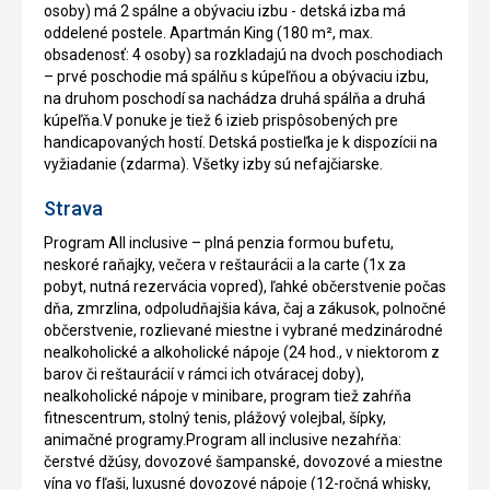
osoby) má 2 spálne a obývaciu izbu - detská izba má
oddelené postele. Apartmán King (180 m², max.
obsadenosť: 4 osoby) sa rozkladajú na dvoch poschodiach
– prvé poschodie má spálňu s kúpeľňou a obývaciu izbu,
na druhom poschodí sa nachádza druhá spálňa a druhá
kúpeľňa.V ponuke je tiež 6 izieb prispôsobených pre
handicapovaných hostí. Detská postieľka je k dispozícii na
vyžiadanie (zdarma). Všetky izby sú nefajčiarske.
Strava
Program All inclusive – plná penzia formou bufetu,
neskoré raňajky, večera v reštaurácii a la carte (1x za
pobyt, nutná rezervácia vopred), ľahké občerstvenie počas
dňa, zmrzlina, odpoludňajšia káva, čaj a zákusok, polnočné
občerstvenie, rozlievané miestne i vybrané medzinárodné
nealkoholické a alkoholické nápoje (24 hod., v niektorom z
barov či reštaurácií v rámci ich otváracej doby),
nealkoholické nápoje v minibare, program tiež zahŕňa
fitnescentrum, stolný tenis, plážový volejbal, šípky,
animačné programy.Program all inclusive nezahŕňa:
čerstvé džúsy, dovozové šampanské, dovozové a miestne
vína vo fľaši, luxusné dovozové nápoje (12-ročná whisky,