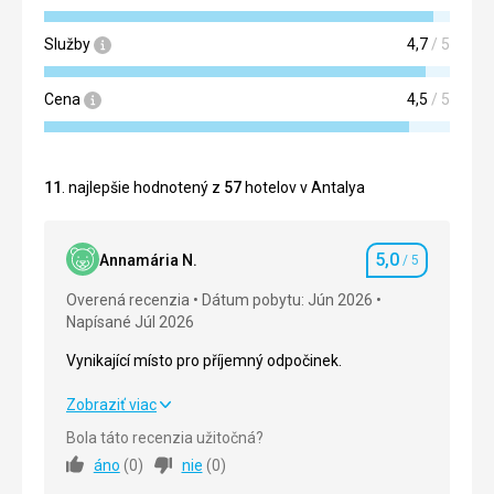
Služby
4,7
/ 5
Cena
4,5
/ 5
11
. najlepšie hodnotený z
57
hotelov v Antalya
5,0
Annamária N.
/ 5
Hodnotenie
Overená recenzia
Dátum pobytu: Jún 2026
Napísané Júl 2026
Vynikající místo pro příjemný odpočinek.
Vynikající místo pro příjemný odpočinek.
Zobraziť viac
Bola táto recenzia užitočná?
Strava
5,0
/ 5
áno
(
0
)
nie
(
0
)
Ubytovanie
5,0
/ 5