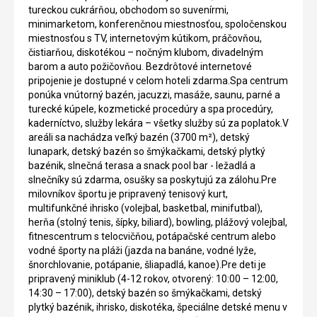
tureckou cukrárňou, obchodom so suvenírmi,
minimarketom, konferenčnou miestnosťou, spoločenskou
miestnosťou s TV, internetovým kútikom, práčovňou,
čistiarňou, diskotékou – nočným klubom, divadelným
barom a auto požičovňou. Bezdrôtové internetové
pripojenie je dostupné v celom hoteli zdarma.Spa centrum
ponúka vnútorný bazén, jacuzzi, masáže, saunu, parné a
turecké kúpele, kozmetické procedúry a spa procedúry,
kaderníctvo, služby lekára – všetky služby sú za poplatok.V
areáli sa nachádza veľký bazén (3700 m²), detský
lunapark, detský bazén so šmýkačkami, detský plytký
bazénik, slnečná terasa a snack pool bar - ležadlá a
slnečníky sú zdarma, osušky sa poskytujú za zálohu.Pre
milovníkov športu je pripravený tenisový kurt,
multifunkčné ihrisko (volejbal, basketbal, minifutbal),
herňa (stolný tenis, šípky, biliard), bowling, plážový volejbal,
fitnescentrum s telocvičňou, potápačské centrum alebo
vodné športy na pláži (jazda na banáne, vodné lyže,
šnorchlovanie, potápanie, šliapadlá, kanoe).Pre deti je
pripravený miniklub (4-12 rokov, otvorený: 10:00 – 12:00,
14:30 – 17:00), detský bazén so šmýkačkami, detský
plytký bazénik, ihrisko, diskotéka, špeciálne detské menu v