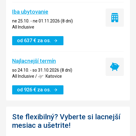
Iba ubytovanie
Iba
ne 25.10. - ne 01.11.2026 (8 dní)
ubytovanie
All Inclusive
od
637
€
za os.
Najlacnejší termín
Najlacnejší
so 24.10. - so 31.10.2026 (8 dní)
termín
All Inclusive
/
Katovice
od
926
€
za os.
Ste flexibilný? Vyberte si lacnejší
mesiac a ušetrite!