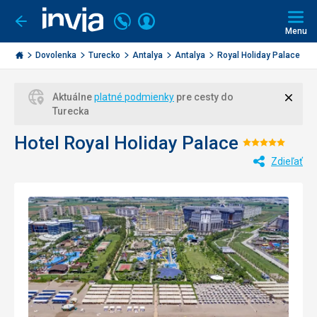
Volajte
Prihlásiť
Ísť
späť
+421
Menu
sa
2
Invia.sk
3221
Dovolenka
Turecko
Antalya
Antalya
Royal Holiday Palace
0477
Zavri
Aktuálne
platné podmienky
pre cesty do
Turecka
Hotel Royal Holiday Palace
Hodnoten
Zdieľať
5/5