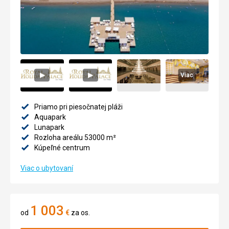
Viac
Priamo pri piesočnatej pláži
Aquapark
Lunapark
Rozloha areálu 53000 m²
Kúpeľné centrum
Viac o ubytovaní
1 003
od
€
za os.