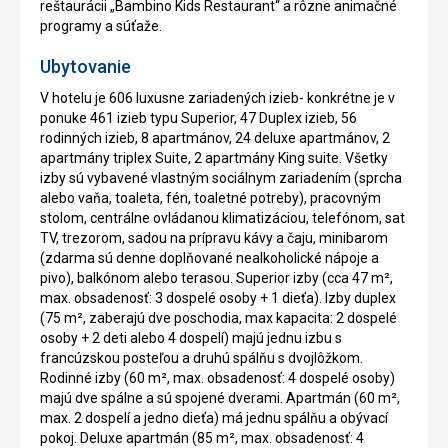
reštaurácii „Bambino Kids Restaurant“ a rôzne animačné
programy a súťaže.
Ubytovanie
V hotelu je 606 luxusne zariadených izieb- konkrétne je v
ponuke 461 izieb typu Superior, 47 Duplex izieb, 56
rodinných izieb, 8 apartmánov, 24 deluxe apartmánov, 2
apartmány triplex Suite, 2 apartmány King suite. Všetky
izby sú vybavené vlastným sociálnym zariadením (sprcha
alebo vaňa, toaleta, fén, toaletné potreby), pracovným
stolom, centrálne ovládanou klimatizáciou, telefónom, sat
TV, trezorom, sadou na prípravu kávy a čaju, minibarom
(zdarma sú denne doplňované nealkoholické nápoje a
pivo), balkónom alebo terasou. Superior izby (cca 47 m²,
max. obsadenosť: 3 dospelé osoby + 1 dieťa). Izby duplex
(75 m², zaberajú dve poschodia, max kapacita: 2 dospelé
osoby + 2 deti alebo 4 dospelí) majú jednu izbu s
francúzskou posteľou a druhú spálňu s dvojlôžkom.
Rodinné izby (60 m², max. obsadenosť: 4 dospelé osoby)
majú dve spálne a sú spojené dverami. Apartmán (60 m²,
max. 2 dospelí a jedno dieťa) má jednu spálňu a obývací
pokoj. Deluxe apartmán (85 m², max. obsadenosť: 4