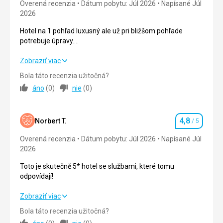
Overená recenzia
Dátum pobytu: Júl 2026
Napísané Júl
2026
Služby
4,0
/ 5
Hotel na 1 pohľad luxusný ale už pri bližšom pohľade
Cena
3,0
/ 5
potrebuje úpravy.
Poskytuje však konfort celej rodine a všetko čo dovolenkár
vyhľadáva.
Hotel na 1 pohľad luxusný ale už pri bližšom pohľade
Zobraziť viac
boli sme od 5.7 do 19.7 na 15 dní a nestihli sme sa nudit.
potrebuje úpravy.
Bola táto recenzia užitočná?
Poskytuje však konfort celej rodine a všetko čo dovolenkár
áno
(
0
)
nie
(
0
)
vyhľadáva.
boli sme od 5.7 do 19.7 na 15 dní a nestihli sme sa nudit.
4,8
Strava
3,0
/ 5
Norbert T.
/ 5
Hodnotenie
Overená recenzia
Dátum pobytu: Júl 2026
Napísané Júl
Ubytovanie
4,0
/ 5
2026
Okolie
4,0
/ 5
Toto je skutečně 5* hotel se službami, které tomu
odpovídají!
Služby
3,0
/ 5
Toto je skutečně 5* hotel se službami, které tomu
Zobraziť viac
Cena
4,0
/ 5
odpovídají!
Bola táto recenzia užitočná?