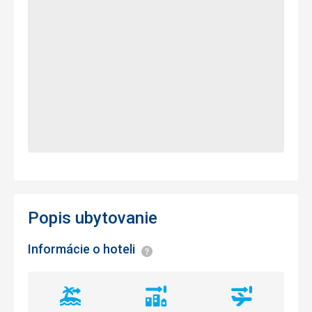
Popis ubytovanie
Informácie o hoteli
Informácie
Vzdialenosť
Vzdialenosť
Vzdialenosť