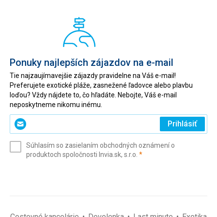
Ponuky najlepších zájazdov na e-mail
Tie najzaujímavejšie zájazdy pravidelne na Váš e-mail!
Preferujete exotické pláže, zasnežené ľadovce alebo plavbu
loďou? Vždy nájdete to, čo hľadáte. Nebojte, Váš e-mail
neposkytneme nikomu inému.
Zadajte
Prihlásiť
svoj
e-
Súhlasím so zasielaním obchodných oznámení o
mail
(povinné)
produktoch spoločnosti Invia.sk, s.r.o.
*
(povinné)
*
Cestovné kancelárie
Dovolenka
Last minute
Exotika