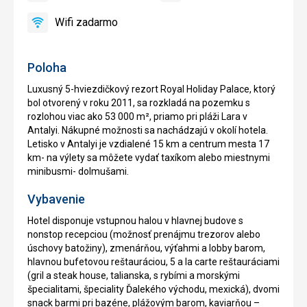
recepcia
Wifi zadarmo
áno
Wifi
zadarmo
Poloha
Luxusný 5-hviezdičkový rezort Royal Holiday Palace, ktorý
bol otvorený v roku 2011, sa rozkladá na pozemku s
rozlohou viac ako 53 000 m², priamo pri pláži Lara v
Antalyi. Nákupné možnosti sa nachádzajú v okolí hotela.
Letisko v Antalyi je vzdialené 15 km a centrum mesta 17
km- na výlety sa môžete vydať taxíkom alebo miestnymi
minibusmi- dolmušami.
Vybavenie
Hotel disponuje vstupnou halou v hlavnej budove s
nonstop recepciou (možnosť prenájmu trezorov alebo
úschovy batožiny), zmenárňou, výťahmi a lobby barom,
hlavnou bufetovou reštauráciou, 5 a la carte reštauráciami
(gril a steak house, talianska, s rybími a morskými
špecialitami, špeciality Ďalekého východu, mexická), dvomi
snack barmi pri bazéne, plážovým barom, kaviarňou –