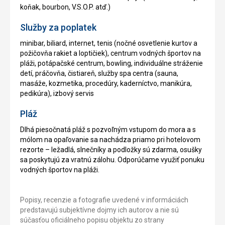
koňak, bourbon, V.S.O.P. atď.)
Služby za poplatek
minibar, biliard, internet, tenis (nočné osvetlenie kurtov a
požičovňa rakiet a loptičiek), centrum vodných športov na
pláži, potápačské centrum, bowling, individuálne stráženie
detí, práčovňa, čistiareň, služby spa centra (sauna,
masáže, kozmetika, procedúry, kaderníctvo, manikúra,
pedikúra), izbový servis
Pláž
Dlhá piesočnatá pláž s pozvoľným vstupom do mora a s
mólom na opaľovanie sa nachádza priamo pri hotelovom
rezorte – ležadlá, slnečníky a podložky sú zdarma, osušky
sa poskytujú za vratnú zálohu. Odporúčame využiť ponuku
vodných športov na pláži.
Popisy, recenzie a fotografie uvedené v informáciách
predstavujú subjektívne dojmy ich autorov a nie sú
súčasťou oficiálneho popisu objektu zo strany