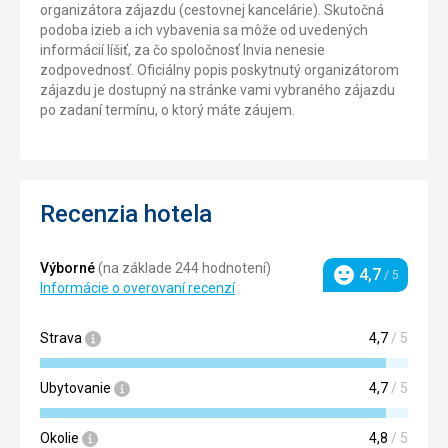
organizátora zájazdu (cestovnej kancelárie). Skutočná
podoba izieb a ich vybavenia sa môže od uvedených
informácií líšiť, za čo spoločnosť Invia nenesie
zodpovednosť. Oficiálny popis poskytnutý organizátorom
zájazdu je dostupný na stránke vami vybraného zájazdu
po zadaní termínu, o ktorý máte záujem.
Recenzia hotela
Výborné
(na základe 244 hodnotení)
4,7
/ 5
Hodnotenie
Informácie o overovaní recenzí
Strava
4,7
/ 5
Ubytovanie
4,7
/ 5
Okolie
4,8
/ 5