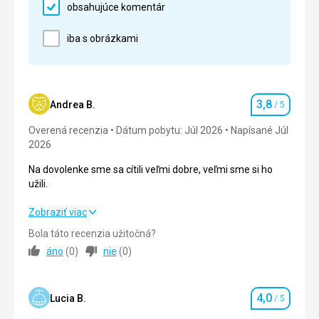
Cena
5,0
/ 5
obsahujúce komentár
Google Translate
iba s obrázkami
3,8
Andrea B.
/ 5
Hodnotenie
Overená recenzia
Dátum pobytu: Júl 2026
Napísané Júl
2026
Na dovolenke sme sa cítili veľmi dobre, veľmi sme si ho
užili.
Na dovolenke sme sa cítili veľmi dobre, veľmi sme si ho
Zobraziť viac
užili.
Bola táto recenzia užitočná?
áno
(
0
)
nie
(
0
)
Strava
4,0
/ 5
Ubytovanie
4,0
/ 5
4,0
Lucia B.
/ 5
Hodnotenie
Okolie
3,0
/ 5