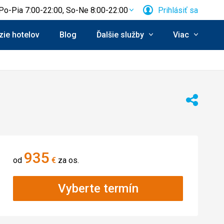
Po-Pia 7:00-22:00, So-Ne 8:00-22:00
Prihlásiť sa
ie hotelov
Blog
Ďalšie služby
Viac
Zdieľať
935
od
€
za os.
Vyberte termín