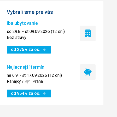
Vybrali sme pre vás
Iba ubytovanie
so 29.8. - st 09.09.2026 (12 dní)
Iba
Bez stravy
ubytovanie
od
276
€
za os.
Najlacnejší termín
Najlacnejší
ne 6.9. - št 17.09.2026 (12 dní)
termín
Raňajky
/
Praha
od
954
€
za os.