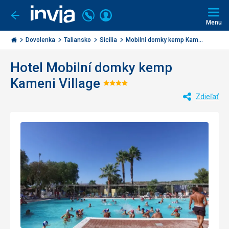
Volajte
Prihlásiť
Ísť
späť
+421
Menu
sa
2
Invia.sk
3221
Dovolenka
Taliansko
Sicília
Mobilní domky kemp Kam...
0477
Hotel Mobilní domky kemp
Kameni Village
Hodnotenie:
Zdieľať
4/5