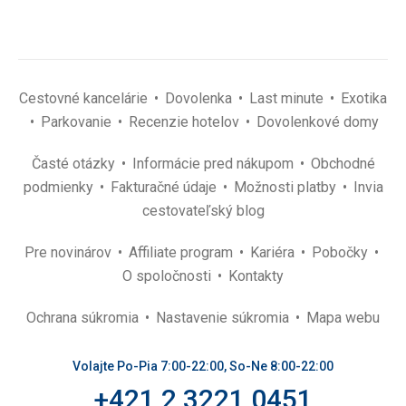
Cestovné kancelárie
Dovolenka
Last minute
Exotika
Parkovanie
Recenzie hotelov
Dovolenkové domy
Časté otázky
Informácie pred nákupom
Obchodné
podmienky
Fakturačné údaje
Možnosti platby
Invia
cestovateľský blog
Pre novinárov
Affiliate program
Kariéra
Pobočky
O spoločnosti
Kontakty
Ochrana súkromia
Nastavenie súkromia
Mapa webu
Volajte Po-Pia 7:00-22:00, So-Ne 8:00-22:00
+421 2 3221 0451