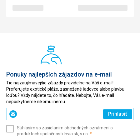
Ponuky najlepších zájazdov na e-mail
Tie najzaujímavejšie zájazdy pravidelne na Váš e-mail!
Preferujete exotické pláže, zasnežené ľadovce alebo plavbu
loďou? Vždy nájdete to, čo hľadáte. Nebojte, Váš e-mail
neposkytneme nikomu inému.
Zadajte
Prihlásiť
svoj
e-
Súhlasím so zasielaním obchodných oznámení o
mail
(povinné)
produktoch spoločnosti Invia.sk, s.r.o.
*
(povinné)
*