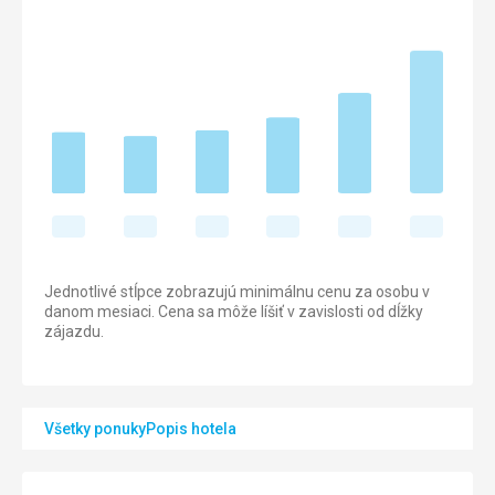
Jednotlivé stĺpce zobrazujú minimálnu cenu za osobu v
danom mesiaci. Cena sa môže líšiť v zavislosti od dĺžky
zájazdu.
Všetky ponuky
Popis hotela