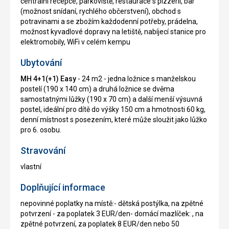
centrální recepce, parkoviště, restaurace s pizzerií, bar
(možnost snídaní, rychlého občerstvení), obchod s
potravinami a se zbožím každodenní potřeby, prádelna,
možnost kyvadlové dopravy na letiště, nabíjecí stanice pro
elektromobily, WiFi v celém kempu
Ubytování
MH 4+1(+1) Easy
- 24 m2 - jedna ložnice s manželskou
postelí (190 x 140 cm) a druhá ložnice se dvěma
samostatnými lůžky (190 x 70 cm) a další menší výsuvná
postel, ideální pro dítě do výšky 150 cm a hmotnosti 60 kg,
denní místnost s posezením, které může sloužit jako lůžko
pro 6. osobu.
Stravování
vlastní
Doplňující informace
nepovinné poplatky na místě:- dětská postýlka, na zpětné
potvrzení - za poplatek 3 EUR/den- domácí mazlíček: , na
zpětné potvrzení, za poplatek 8 EUR/den nebo 50