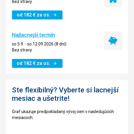
Iba
Bez stravy
ubytovanie
od
182
€
za os.
Najlacnejší termín
Najlacnejší
so 5.9. - so 12.09.2026 (8 dní)
termín
Bez stravy
od
182
€
za os.
Ste flexibilný? Vyberte si lacnejší
mesiac a ušetrite!
Graf ukazuje predpokladaný vývoj cien v nasledujúcich
mesiacoch.