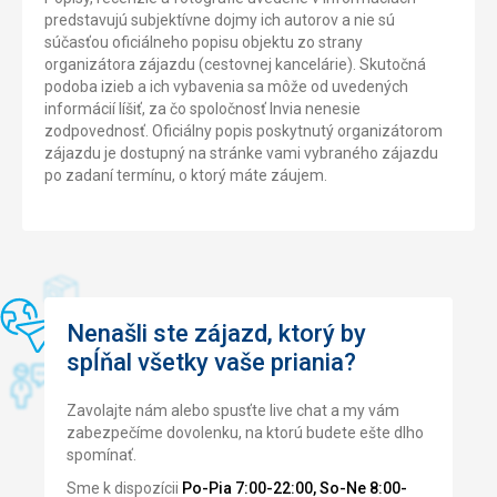
predstavujú subjektívne dojmy ich autorov a nie sú
súčasťou oficiálneho popisu objektu zo strany
organizátora zájazdu (cestovnej kancelárie). Skutočná
podoba izieb a ich vybavenia sa môže od uvedených
informácií líšiť, za čo spoločnosť Invia nenesie
zodpovednosť. Oficiálny popis poskytnutý organizátorom
zájazdu je dostupný na stránke vami vybraného zájazdu
po zadaní termínu, o ktorý máte záujem.
Nenašli ste zájazd, ktorý by
spĺňal všetky vaše priania?
Zavolajte nám alebo spusťte live chat a my vám
zabezpečíme dovolenku, na ktorú budete ešte dlho
spomínať.
Sme k dispozícii
Po-Pia 7:00-22:00, So-Ne 8:00-