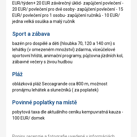
EUR/týden+ 20 EUR závěrečný úklid- zapůjčení povlečení -
20 EUR/ povlečení pro dvě osoby- zapůjčení povlečení - 15
EUR/ povlečení pro 1 osobu- zapůjčení ručníků - 10 EUR/
jedna velká osuška a malý ručník
Sport a zábava
bazén pro dospělé a děti (hloubka 70, 120 a 140 cm) s
lehátky (v omezeném množství) zdarma, víceúčelové
sportovní hřiště, animační programy, půjčovna jízdních kol,
zábavné večery s živou hudbou
Pláž
oblázková pláž Seccagrande cca 800 m, možnost
pronájmu lehátek a slunečníků ( za poplatek)
Povinné poplatky na místě
pobytová taxa dle aktuálního ceníku kempuvratná kauza -
100 EUR/ domek
Popisy, recenzie a fotografie uvedené v informáciách