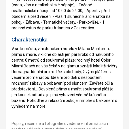
(voda, víno a nealkoholické nápoje), - Točené
nealkoholické nápoje od 10:00 do 24:00, - Aperitiv před
obědem a před večeří, - Pláž: 1 slunečník a 2 lehátka na
pokoj, - Zábava, - Tematické večery, - Parkoviště, - 1
rodinný vstup do parku Atlantica v Cesenatico.
Charakteristika
V srdci města, v historickém hotelu v Milano Marittima;
přímo u moře, v klidné oblasti jen pár kroků od nákupního
centra; 0 metrů od soukromé pláže: rodinný hotel Color
Miami Beach na vás čeká v nejglamuroznější lokalitě riviéry
Romagna. Ideální pro rodiče s obchody, živými plážemi a
večerní promenádou. Ideální pro děti s nespočtem
možností zábavy a pobavení pod sluncem. Zavřete oči a
představte si… Dovolená přímo u moře: soukromá pláž je
jen kousek odtud a je plná vybavení včetně krásného
bazénu. Pohodlné a relaxační pokoje, mnohé s balkonem s
výhledem na moře.
Popisy, recenzie a fotografie uvedené v informáciách