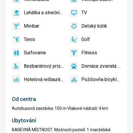
áno
Klimatizácia
áno
Vonkajší
bazén
Lehátka a slnečníky pri bazéne zadarmo
TV
áno
Lehátka
áno
TV
a
Minibar
Detský kútik
slnečníky
áno
Minibar,
áno
Detský
pri
Bar
kútik,
Tenis
Golf
bazéne
Detské
áno
Tenis,
áno
Golf
zadarmo,
ihrisko,
Volejbal
Lehátka
Surfovanie
Fitness
Detský
áno
Surfovanie
áno
Fitness
a
bazén
slnečníky
Bezbariérový prístup
Domáce zvieratá povole
áno
na
Bezbariérový
áno
Domáce
pláži
prístup
zvieratá
Hotelová reštaurácia
Požičovňa bicyklov
zadarmo
povolené
áno
Hotelová
áno
Požičovňa
reštaurácia
bicyklov
Od centra
Autobusová zastávka: 150 m Vlakové nádraží: 4 km
Ubytování
BAREVNÁ MÍSTNOST: Možnosti postelí: 1 manželská