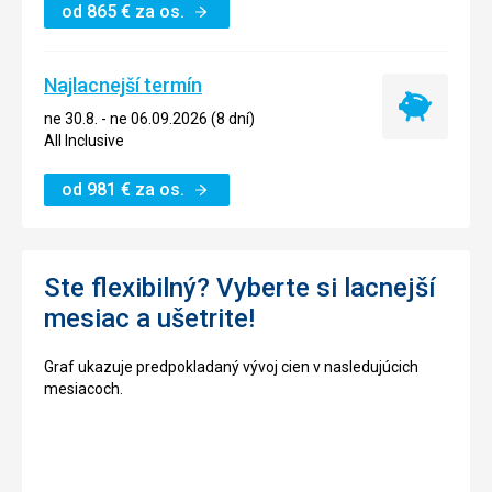
od
865
€
za os.
Najlacnejší termín
Najlacnejší
ne 30.8. - ne 06.09.2026 (8 dní)
termín
All Inclusive
od
981
€
za os.
Ste flexibilný? Vyberte si lacnejší
mesiac a ušetrite!
Graf ukazuje predpokladaný vývoj cien v nasledujúcich
mesiacoch.