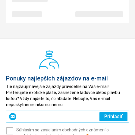
Ponuky najlepších zájazdov na e-mail
Tie najzaujímavejšie zájazdy pravidelne na Váš e-mail!
Preferujete exotické pláže, zasnežené ľadovce alebo plavbu
loďou? Vždy nájdete to, čo hľadáte. Nebojte, Váš e-mail
neposkytneme nikomu inému.
Zadajte
Prihlásiť
svoj
e-
Súhlasím so zasielaním obchodných oznámení o
mail