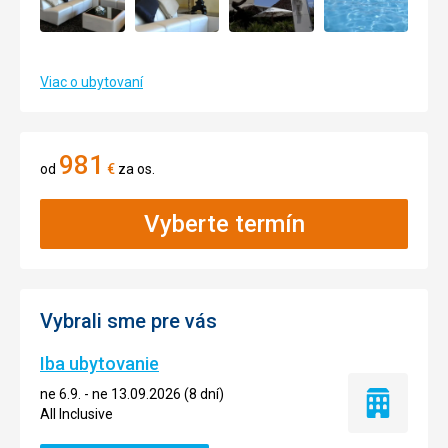
Viac o ubytovaní
981
od
€
za os.
Vyberte termín
Vybrali sme pre vás
Iba ubytovanie
ne 6.9. - ne 13.09.2026 (8 dní)
Iba
All Inclusive
ubytovanie