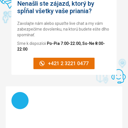
Google Translate
Nenašli ste zájazd, ktorý by
spĺňal všetky vaše priania?
Pláž
čistá pláž, plážový servis v ceně.
Zavolajte nám alebo spusťte live chat a my vám
Strava
zabezpečíme dovolenku, na ktorú budete ešte dlho
nemělo to chybu
spomínať.
Ubytovanie
Sme k dispozícii
Po-Pia 7:00-22:00, So-Ne 8:00-
Vše velmi dobré, s výjimkou malého sprchovacího koutu.
22:00
.
Služby
Ochota, neúčtují si žádné přirážky za WIFI, tresor, půjčení
+421 2 3221 0477
kola ... pouze se platí nápoje / ale za velmi rozumnou cenu
/ a to bylo řečeno předem.
Táto recenzia bola preložená automaticky pomocou
Google Translate
Načítam