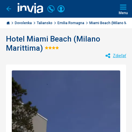
Volajte
Prihlásiť
Ísť
späť
+421
Menu
sa
2
Invia.sk
3221
Dovolenka
Taliansko
Emilia Romagna
Miami Beach (Milano Ma...
0477
Hotel Miami Beach (Milano
Marittima)
Hodnotenie:
Zdieľať
4/5