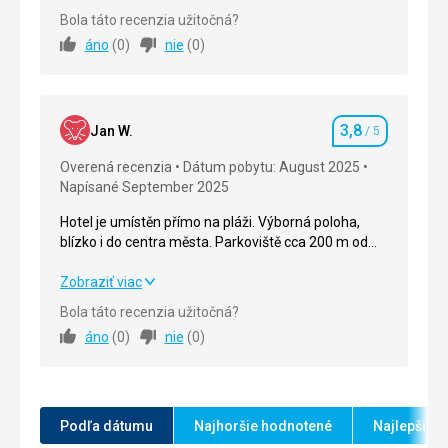
navštívených hotelů vč. SAE ...
Bola táto recenzia užitočná?
áno
(
0
)
nie
(
0
)
Strava
5,0
/ 5
Ubytovanie
4,0
/ 5
3,8
Okolie
4,0
/ 5
Jan W.
/ 5
Hodnotenie
Overená recenzia
Dátum pobytu: August 2025
Služby
4,0
/ 5
Napísané September 2025
Cena
4,0
/ 5
Hotel je umístěn přímo na pláži. Výborná poloha,
blízko i do centra města. Parkoviště cca 200 m od
hotelu.
Pláž
Hotel je umístěn přímo na pláži. Výborná poloha,
Zobraziť viac
čistá pláž, plážový servis v ceně.
blízko i do centra města. Parkoviště cca 200 m od
Bola táto recenzia užitočná?
Strava
hotelu.
áno
(
0
)
nie
(
0
)
nemělo to chybu
Strava
5,0
/ 5
Ubytovanie
Vše velmi dobré, s výjimkou malého sprchovacího
Ubytovanie
2,0
/ 5
koutu.
Podľa dátumu
Najhoršie hodnotené
Najlepšie 
Služby
Okolie
4,0
/ 5