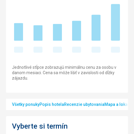
Jednotlivé stĺpce zobrazujú minimálnu cenu za osobu v
danom mesiaci. Cena sa môže líšiť v zavislosti od dĺžky
zájazdu.
Všetky ponuky
Popis hotela
Recenzie ubytovania
Mapa a lokalita
Vyberte si termín