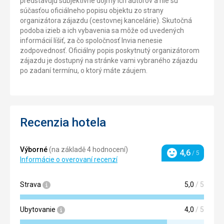
predstavujú subjektívne dojmy ich autorov a nie sú
súčasťou oficiálneho popisu objektu zo strany
organizátora zájazdu (cestovnej kancelárie). Skutočná
podoba izieb a ich vybavenia sa môže od uvedených
informácií líšiť, za čo spoločnosť Invia nenesie
zodpovednosť. Oficiálny popis poskytnutý organizátorom
zájazdu je dostupný na stránke vami vybraného zájazdu
po zadaní termínu, o ktorý máte záujem.
Recenzia hotela
Výborné
(na základě 4 hodnocení)
4,6
/ 5
Hodnotenie
Informácie o overovaní recenzí
Strava
5,0
/ 5
Ubytovanie
4,0
/ 5