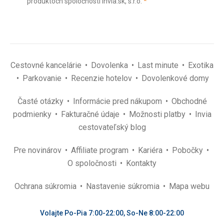
(povinné)
produktoch spoločnosti Invia.sk, s.r.o.
*
(povinné)
*
Cestovné kancelárie
Dovolenka
Last minute
Exotika
Parkovanie
Recenzie hotelov
Dovolenkové domy
Časté otázky
Informácie pred nákupom
Obchodné
podmienky
Fakturačné údaje
Možnosti platby
Invia
cestovateľský blog
Pre novinárov
Affiliate program
Kariéra
Pobočky
O spoločnosti
Kontakty
Ochrana súkromia
Nastavenie súkromia
Mapa webu
Volajte Po-Pia 7:00-22:00, So-Ne 8:00-22:00