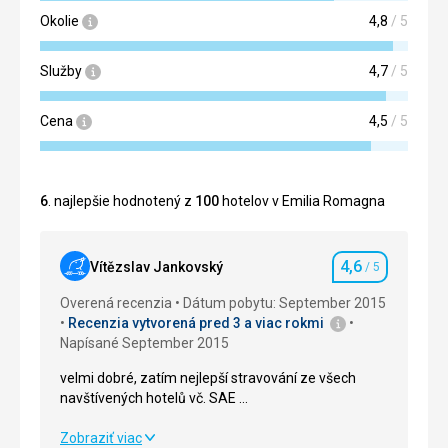
Okolie
4,8
/ 5
Služby
4,7
/ 5
Cena
4,5
/ 5
6
. najlepšie hodnotený z
100
hotelov v Emilia Romagna
4,6
Vítězslav Jankovský
/ 5
Hodnotenie
Overená recenzia
Dátum pobytu: September 2015
Recenzia vytvorená pred 3 a viac rokmi
Napísané September 2015
velmi dobré, zatím nejlepší stravování ze všech
navštívených hotelů vč. SAE ...
velmi dobré, zatím nejlepší stravování ze všech
Zobraziť viac