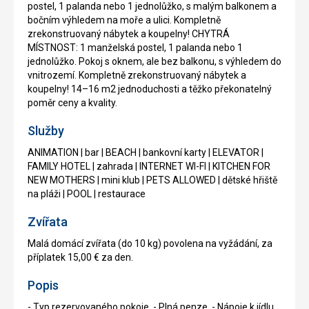
postel, 1 palanda nebo 1 jednolůžko, s malým balkonem a
bočním výhledem na moře a ulici. Kompletně
zrekonstruovaný nábytek a koupelny! CHYTRÁ
MÍSTNOST: 1 manželská postel, 1 palanda nebo 1
jednolůžko. Pokoj s oknem, ale bez balkonu, s výhledem do
vnitrozemí. Kompletně zrekonstruovaný nábytek a
koupelny! 14–16 m2 jednoduchosti a těžko překonatelný
poměr ceny a kvality.
Služby
ANIMATION | bar | BEACH | bankovní karty | ELEVATOR |
FAMILY HOTEL | zahrada | INTERNET WI-FI | KITCHEN FOR
NEW MOTHERS | mini klub | PETS ALLOWED | dětské hřiště
na pláži | POOL | restaurace
Zvířata
Malá domácí zvířata (do 10 kg) povolena na vyžádání, za
příplatek 15,00 € za den.
Popis
- Typ rezervovaného pokoje, - Plná penze, - Nápoje k jídlu