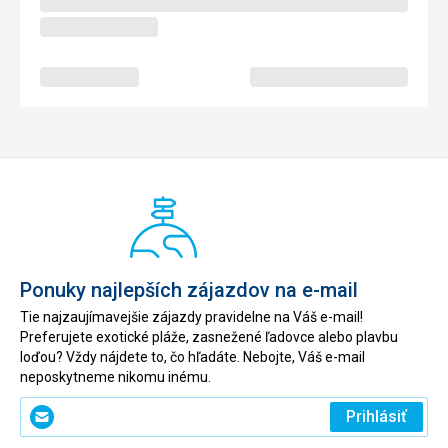
Ponuky najlepších zájazdov na e-mail
Tie najzaujímavejšie zájazdy pravidelne na Váš e-mail!
Preferujete exotické pláže, zasnežené ľadovce alebo plavbu
loďou? Vždy nájdete to, čo hľadáte. Nebojte, Váš e-mail
neposkytneme nikomu inému.
Zadajte
Prihlásiť
svoj
e-