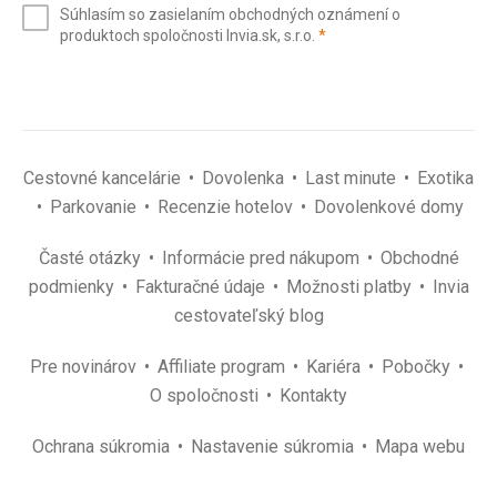
Súhlasím so zasielaním obchodných oznámení o
mail
(povinné)
produktoch spoločnosti Invia.sk, s.r.o.
*
(povinné)
*
Cestovné kancelárie
Dovolenka
Last minute
Exotika
Parkovanie
Recenzie hotelov
Dovolenkové domy
Časté otázky
Informácie pred nákupom
Obchodné
podmienky
Fakturačné údaje
Možnosti platby
Invia
cestovateľský blog
Pre novinárov
Affiliate program
Kariéra
Pobočky
O spoločnosti
Kontakty
Ochrana súkromia
Nastavenie súkromia
Mapa webu