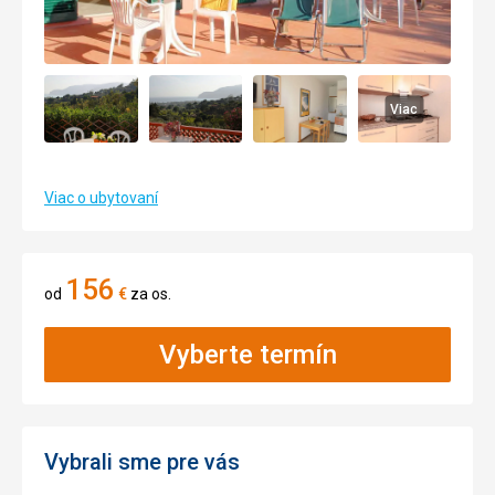
Viac
Viac o ubytovaní
156
od
€
za os.
Vyberte termín
Vybrali sme pre vás