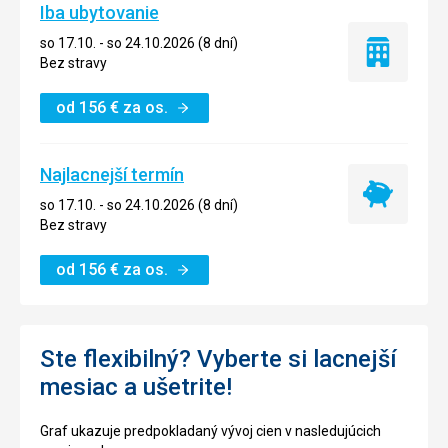
Iba ubytovanie
so 17.10. - so 24.10.2026 (8 dní)
Iba
Bez stravy
ubytovanie
od
156
€
za os.
Najlacnejší termín
Najlacnejší
so 17.10. - so 24.10.2026 (8 dní)
termín
Bez stravy
od
156
€
za os.
Ste flexibilný? Vyberte si lacnejší
mesiac a ušetrite!
Graf ukazuje predpokladaný vývoj cien v nasledujúcich