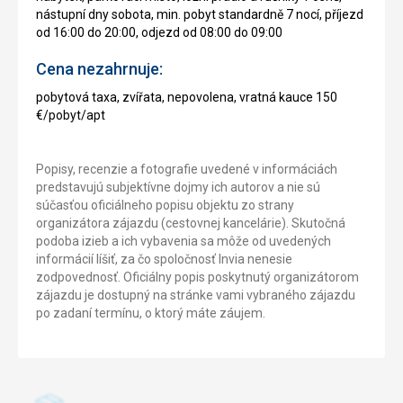
nástupní dny sobota, min. pobyt standardně 7 nocí, příjezd
od 16:00 do 20:00, odjezd od 08:00 do 09:00
Cena nezahrnuje:
pobytová taxa, zvířata, nepovolena, vratná kauce 150
€/pobyt/apt
Popisy, recenzie a fotografie uvedené v informáciách
predstavujú subjektívne dojmy ich autorov a nie sú
súčasťou oficiálneho popisu objektu zo strany
organizátora zájazdu (cestovnej kancelárie). Skutočná
podoba izieb a ich vybavenia sa môže od uvedených
informácií líšiť, za čo spoločnosť Invia nenesie
zodpovednosť. Oficiálny popis poskytnutý organizátorom
zájazdu je dostupný na stránke vami vybraného zájazdu
po zadaní termínu, o ktorý máte záujem.