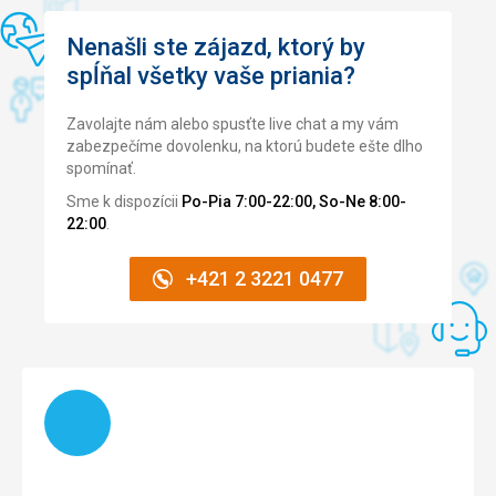
Nenašli ste zájazd, ktorý by
spĺňal všetky vaše priania?
Zavolajte nám alebo spusťte live chat a my vám
zabezpečíme dovolenku, na ktorú budete ešte dlho
spomínať.
Sme k dispozícii
Po-Pia 7:00-22:00, So-Ne 8:00-
22:00
.
+421 2 3221 0477
Načítam