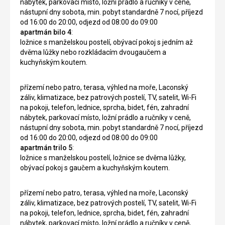
nábytek, parkovací místo, ložní prádlo a ručníky v ceně,
nástupní dny sobota, min. pobyt standardně 7 nocí, příjezd
od 16:00 do 20:00, odjezd od 08:00 do 09:00
apartmán bilo 4
:
ložnice s manželskou postelí, obývací pokoj s jedním až
dvěma lůžky nebo rozkládacím dvougaučem a
kuchyňským koutem.
přízemí nebo patro, terasa, výhled na moře, Laconský
záliv, klimatizace, bez patrových postelí, TV, satelit, Wi-Fi
na pokoji, telefon, lednice, sprcha, bidet, fén, zahradní
nábytek, parkovací místo, ložní prádlo a ručníky v ceně,
nástupní dny sobota, min. pobyt standardně 7 nocí, příjezd
od 16:00 do 20:00, odjezd od 08:00 do 09:00
apartmán trilo 5
:
ložnice s manželskou postelí, ložnice se dvěma lůžky,
obývací pokoj s gaučem a kuchyňským koutem.
přízemí nebo patro, terasa, výhled na moře, Laconský
záliv, klimatizace, bez patrových postelí, TV, satelit, Wi-Fi
na pokoji, telefon, lednice, sprcha, bidet, fén, zahradní
nábytek, parkovací místo, ložní prádlo a ručníky v ceně,