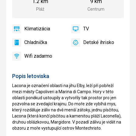
1.2 km
9 km
mesta
Pláž
Centrum
Klimatizácia
TV
áno
Klimatizácia
áno
TV
Chladnička
Detské ihrisko
áno
Chladnička
áno
Detské
ihrisko
Wifi zadarmo
áno
Wifi
zadarmo
Popis letoviska
Lacona je označení oblasti na jihu Elby, leží při pobřeží
mezi městy Capoliveri a Marina di Campo. Hory v této
oblasti poněkud ustoupily a vytvořily tak prostor pro jen
pozvolna se zvedající krajinu. Do moře zde vybíhá mys,
který rozděluje záliv na dvě menší zátoky, jednu písčitou,
Lacona (která končí písčitou a kamenitou pláží Laconella),
druhou oblázkovou, Margidore. V pozadí zálivu je vidět na
obzoru z moře vystupující ostrov Montechristo.