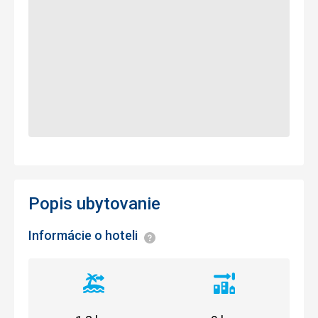
Popis ubytovanie
Informácie o hoteli
Informácie
Vzdialenosť
Vzdialenosť
od
od
pláže
centra