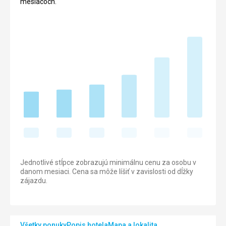
mesiacoch.
Jednotlivé stĺpce zobrazujú minimálnu cenu za osobu v
danom mesiaci. Cena sa môže líšiť v zavislosti od dĺžky
zájazdu.
Všetky ponuky
Popis hotela
Mapa a lokalita