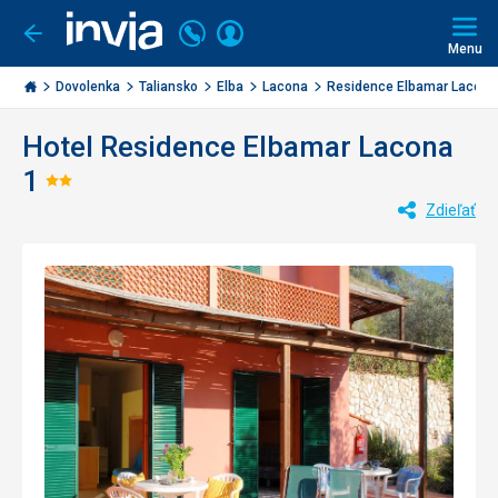
Volajte
Prihlásiť
Ísť
späť
+421
Menu
sa
2
Invia.sk
3221
Dovolenka
Taliansko
Elba
Lacona
Residence Elbamar Laco...
0477
Hotel Residence Elbamar Lacona
1
Hodnotenie:
Zdieľať
2/5