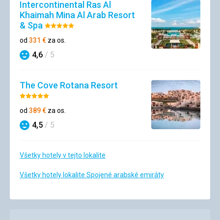
Intercontinental Ras Al
Khaimah Mina Al Arab Resort
& Spa
Hodnotenie:
5/5
od
331
€
za os.
4,6
/ 5
Hodnotenie
The Cove Rotana Resort
Hodnotenie:
5/5
od
389
€
za os.
4,5
/ 5
Hodnotenie
Všetky hotely v tejto lokalite
Všetky hotely lokalite Spojené arabské emiráty