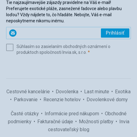
Tie najzaujímavejšie zájazdy pravidelne na Váš e-mail!
Preferujete exotické pláže, zasnežené ľadovce alebo plavbu
loďou? Vždy nájdete to, čo hľadáte. Nebojte, Váš e-mail
neposkytneme nikomu inému.
Zadajte
Prihlásiť
svoj
e-
Súhlasím so zasielaním obchodných oznámení o
mail
(povinné)
produktoch spoločnosti Invia.sk, s.r.o.
*
(povinné)
*
Cestovné kancelárie
Dovolenka
Last minute
Exotika
Parkovanie
Recenzie hotelov
Dovolenkové domy
Časté otázky
Informácie pred nákupom
Obchodné
podmienky
Fakturačné údaje
Možnosti platby
Invia
cestovateľský blog