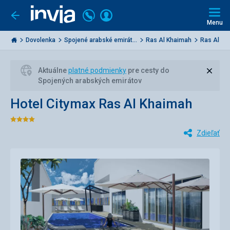
Volajte
Prihlásiť
Ísť
späť
+421
Menu
sa
2
Invia.sk
3221
Dovolenka
Spojené arabské emirát...
Ras Al Khaimah
Ras Al K
0477
Zavri
Aktuálne
platné podmienky
pre cesty do
Spojených arabských emirátov
Hotel Citymax Ras Al Khaimah
Hodnotenie:
Zdieľať
4/5