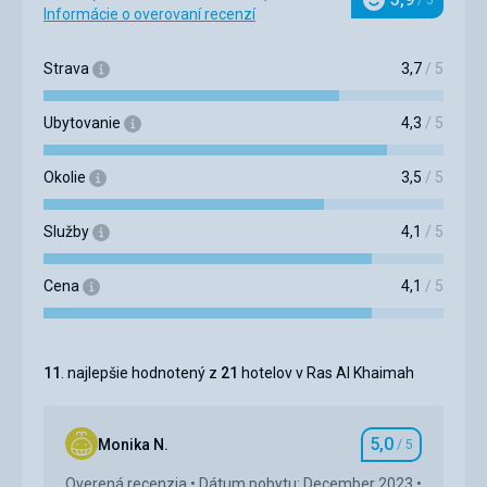
/ 5
Hodnotenie
Informácie o overovaní recenzí
Strava
3,7
/ 5
Ubytovanie
4,3
/ 5
Okolie
3,5
/ 5
Služby
4,1
/ 5
Cena
4,1
/ 5
11
. najlepšie hodnotený z
21
hotelov v Ras Al Khaimah
5,0
Monika N.
/ 5
Hodnotenie
Overená recenzia
Dátum pobytu: December 2023