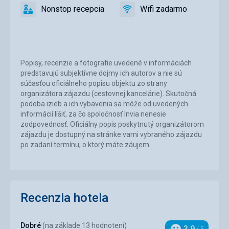
reštaurácia
Nonstop recepcia
Wifi zadarmo
áno
Nonstop
áno
Wifi
recepcia
zadarmo
Popisy, recenzie a fotografie uvedené v informáciách
predstavujú subjektívne dojmy ich autorov a nie sú
súčasťou oficiálneho popisu objektu zo strany
organizátora zájazdu (cestovnej kancelárie). Skutočná
podoba izieb a ich vybavenia sa môže od uvedených
informácií líšiť, za čo spoločnosť Invia nenesie
zodpovednosť. Oficiálny popis poskytnutý organizátorom
zájazdu je dostupný na stránke vami vybraného zájazdu
po zadaní termínu, o ktorý máte záujem.
Recenzia hotela
Dobré
(na základe 13 hodnotení)
3,9