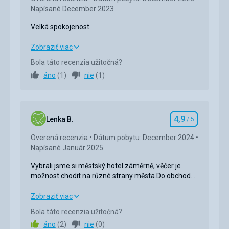
Napísané December 2023
Velká spokojenost
Velká spokojenost
Zobraziť viac
Bola táto recenzia užitočná?
Strava
5,0
/ 5
áno
(
1
)
nie
(
1
)
Ubytovanie
5,0
/ 5
Okolie
5,0
/ 5
4,9
Lenka B.
/ 5
Hodnotenie
Služby
5,0
/ 5
Overená recenzia
Dátum pobytu: December 2024
Napísané Január 2025
Cena
5,0
/ 5
Vybrali jsme si městský hotel záměrně, věčer je
možnost chodit na různé strany města.Do obchodů i
mezi místní prodejce .Navíc jsou tady obchodáky
většinou spíš prázdné,tak to bavilo i muže.
Vybrali jsme si městský hotel záměrně, věčer je
Zobraziť viac
možnost chodit na různé strany města.Do obchodů i
Bola táto recenzia užitočná?
mezi místní prodejce .Navíc jsou tady obchodáky
áno
(
2
)
nie
(
0
)
většinou spíš prázdné,tak to bavilo i muže.