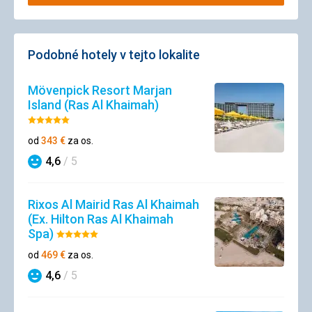
Podobné hotely v tejto lokalite
Mövenpick Resort Marjan
Island (Ras Al Khaimah)
Hodnotenie:
5/5
od
343
€
za os.
4,6
/ 5
Hodnotenie
Rixos Al Mairid Ras Al Khaimah
(Ex. Hilton Ras Al Khaimah
Spa)
Hodnotenie:
5/5
od
469
€
za os.
4,6
/ 5
Hodnotenie