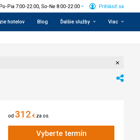
Po-Pia 7:00-22:00, So-Ne 8:00-22:00
Prihlásiť sa
ie hotelov
Blog
Ďalšie služby
Viac
Zavrieť
Zdieľať
312
od
€
za os.
Vyberte termín