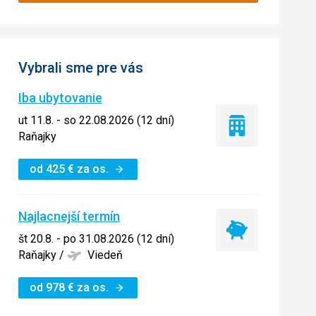
Vybrali sme pre vás
Iba ubytovanie
ut 11.8. - so 22.08.2026 (12 dní)
Iba
Raňajky
ubytovanie
od
425
€
za os.
Najlacnejší termín
Najlacnejší
št 20.8. - po 31.08.2026 (12 dní)
termín
Raňajky
/
Viedeň
od
978
€
za os.