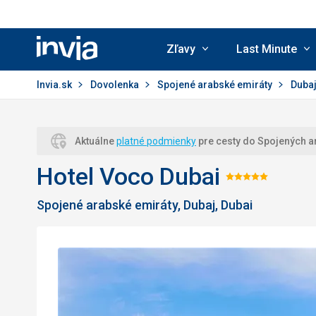
Zľavy
Last Minute
Invia.sk
Invia.sk
Dovolenka
Spojené arabské emiráty
Duba
Aktuálne
platné podmienky
pre cesty do Spojených a
Hotel Voco Dubai
Hodnote
Spojené arabské emiráty, Dubaj, Dubai
5/5