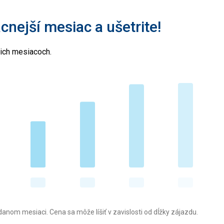
acnejší mesiac a ušetrite!
cich mesiacoch.
anom mesiaci. Cena sa môže líšiť v zavislosti od dĺžky zájazdu.