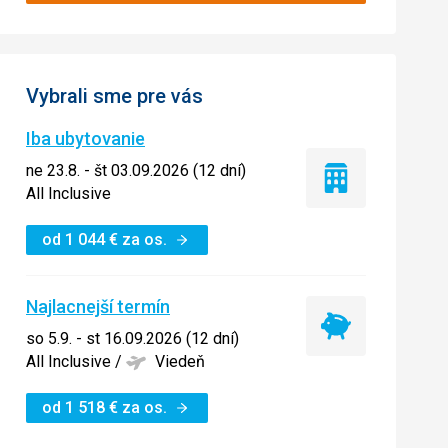
Vybrali sme pre vás
Iba ubytovanie
ne 23.8. - št 03.09.2026 (12 dní)
Iba
All Inclusive
ubytovanie
od
1 044
€
za os.
Najlacnejší termín
Najlacnejší
so 5.9. - st 16.09.2026 (12 dní)
termín
All Inclusive
/
Viedeň
od
1 518
€
za os.