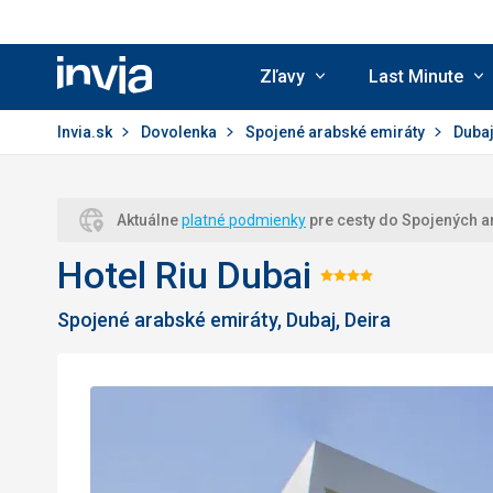
Zľavy
Last Minute
Invia.sk
Invia.sk
Dovolenka
Spojené arabské emiráty
Duba
Aktuálne
platné podmienky
pre cesty do Spojených a
Hotel Riu Dubai
Hodnoteni
Spojené arabské emiráty, Dubaj, Deira
4/5