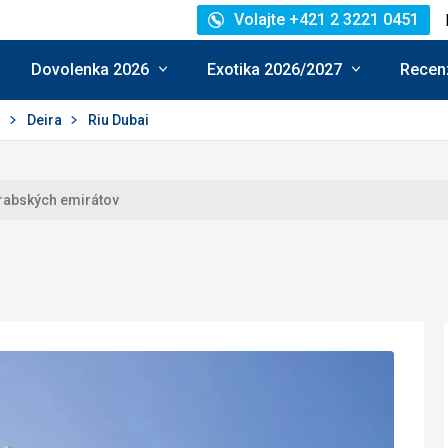
Volajte +421 2 3221 0451
Dovolenka 2026
Exotika 2026/2027
Recenz
j
Deira
Riu Dubai
rabských emirátov
e: