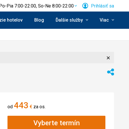
Po-Pia 7:00-22:00, So-Ne 8:00-22:00
Prihlásiť sa
ie hotelov
Blog
Ďalšie služby
Viac
Zavrieť
Zdieľať
443
od
€
za os.
Vyberte termín