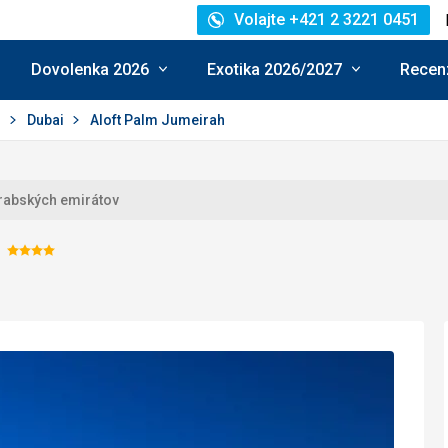
Volajte +421 2 3221 0451
Dovolenka 2026
Exotika 2026/2027
Recenz
j
Dubai
Aloft Palm Jumeirah
rabských emirátov
Hodnotenie:
4/5