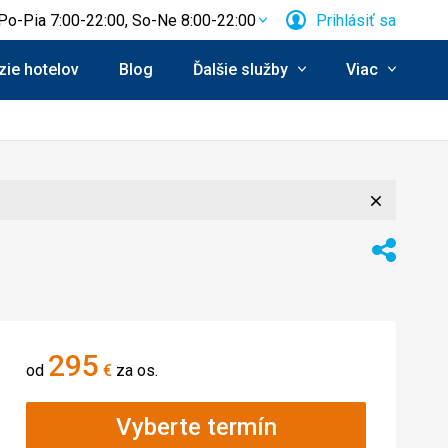
Po-Pia 7:00-22:00, So-Ne 8:00-22:00
Prihlásiť sa
ie hotelov
Blog
Ďalšie služby
Viac
Zavrieť
Zdieľať
295
od
€
za os.
Vyberte termín