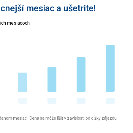
acnejší mesiac a ušetrite!
cich mesiacoch.
anom mesiaci. Cena sa môže líšiť v zavislosti od dĺžky zájazdu.