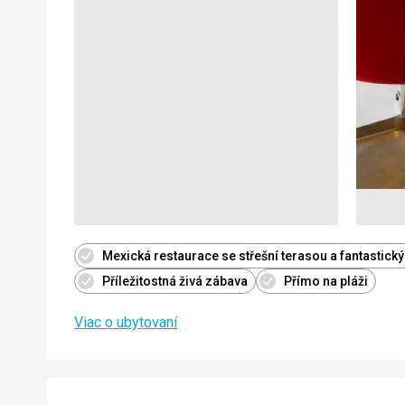
Mexická restaurace se střešní terasou a fantastic
Příležitostná živá zábava
Přímo na pláži
Viac o ubytovaní