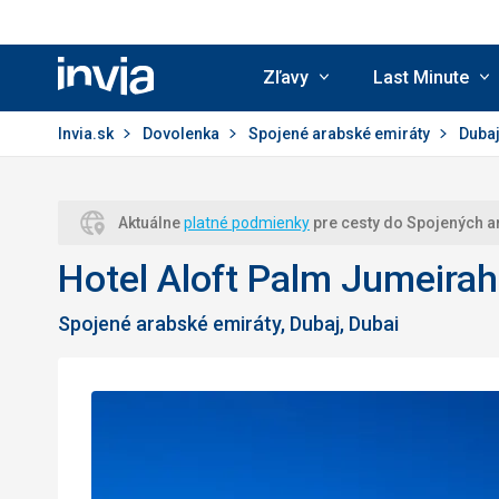
Zľavy
Last Minute
Invia.sk
Invia.sk
Dovolenka
Spojené arabské emiráty
Duba
Aktuálne
platné podmienky
pre cesty do Spojených a
Hotel Aloft Palm Jumeirah
Spojené arabské emiráty, Dubaj, Dubai