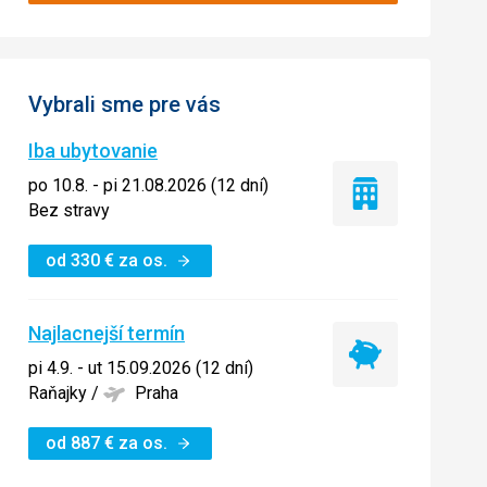
Vybrali sme pre vás
Iba ubytovanie
po 10.8. - pi 21.08.2026 (12 dní)
Iba
Bez stravy
ubytovanie
od
330
€
za os.
Najlacnejší termín
Najlacnejší
pi 4.9. - ut 15.09.2026 (12 dní)
termín
Raňajky
/
Praha
od
887
€
za os.