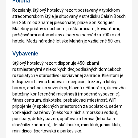
Poloha
Rozsiahly, štýlový hotelový rezort postavený v typickom
stredomorskom štýle je situovaný v stredisku Cala'n Bosch
len 250 m od známej piesočnatej pláže Son Xoriguer.
Malebný prístav s obchodmi, reštauráciami, kaviarňami,
požičovňami automobilov a bary sa nachádza 700 m od
hotela. Medzinárodné letisko Mahón je vzdialené 50 km.
Vybavenie
Štýlový hotelový rezort disponuje 450 izbami
rozmiestenými v niekoľkých dvojpodlažných domčekoch
rozosiatych v starostlivo udržiavanej záhrade. Klientom je
k dispozícii hlavná budova s recepciou, trezory a lobby
barom, obchod so suvenírmi, hlavná reštaurácia, úschovňa
batožiny, konferenčné miestnosti (moderné vybavenie),
fitnes centrum, diskotéka, prebaľovací miestnosť, WiFi
pripojenie (v spoločných priestoroch za poplatok), sedem
vonkajších bazénov (niekoľko z nich s morskou vodou),
pool bary, detský bazén, opaľovacia terasa (lehátka a
slnečníky zadarmo), detské ihrisko, mini klub, junior klub,
mini disco, športoviská a parkovisko.