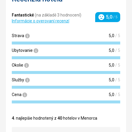
Fantastické
(na základě 3 hodnocení)
5,0
/ 5
Hodnotenie
Informácie o overovaní recenzí
Strava
5,0
/ 5
Ubytovanie
5,0
/ 5
Okolie
5,0
/ 5
Služby
5,0
/ 5
Cena
5,0
/ 5
4
. najlepšie hodnotený z
40
hotelov v Menorca