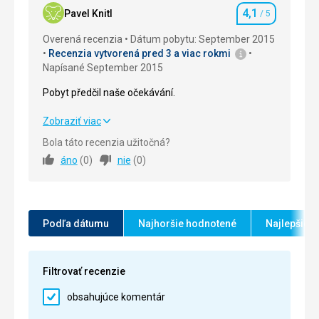
4,1
Pavel Knitl
/ 5
Hodnotenie
Overená recenzia
Dátum pobytu: September 2015
Recenzia vytvorená pred 3 a viac rokmi
Napísané September 2015
Pobyt předčil naše očekávání.
Pobyt předčil naše očekávání.
Zobraziť viac
Bola táto recenzia užitočná?
Strava
4,0
/ 5
áno
(
0
)
nie
(
0
)
Ubytovanie
4,0
/ 5
Okolie
4,0
/ 5
Podľa dátumu
Najhoršie hodnotené
Najlepšie 
Služby
4,0
/ 5
Cena
4,0
/ 5
Filtrovať recenzie
obsahujúce komentár
Pláž