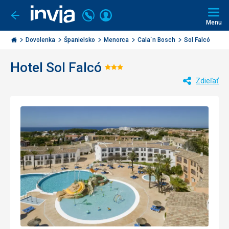
Volajte
Prihlásiť
Ísť
späť
+421
Menu
sa
2
Invia.sk
3221
Dovolenka
Španielsko
Menorca
Cala´n Bosch
Sol Falcó
0477
Hotel Sol Falcó
Hodnotenie:
Zdieľať
3/5