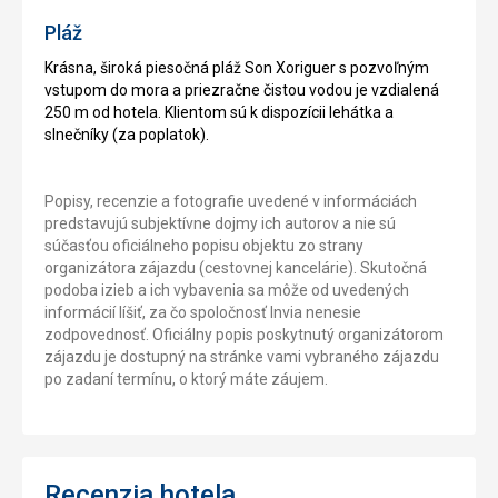
Pláž
Krásna, široká piesočná pláž Son Xoriguer s pozvoľným
vstupom do mora a priezračne čistou vodou je vzdialená
250 m od hotela. Klientom sú k dispozícii lehátka a
slnečníky (za poplatok).
Popisy, recenzie a fotografie uvedené v informáciách
predstavujú subjektívne dojmy ich autorov a nie sú
súčasťou oficiálneho popisu objektu zo strany
organizátora zájazdu (cestovnej kancelárie). Skutočná
podoba izieb a ich vybavenia sa môže od uvedených
informácií líšiť, za čo spoločnosť Invia nenesie
zodpovednosť. Oficiálny popis poskytnutý organizátorom
zájazdu je dostupný na stránke vami vybraného zájazdu
po zadaní termínu, o ktorý máte záujem.
Recenzia hotela