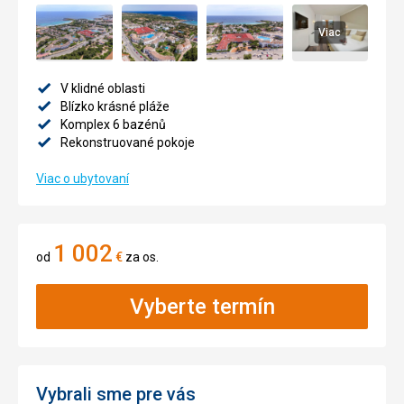
Viac
V klidné oblasti
Blízko krásné pláže
Komplex 6 bazénů
Rekonstruované pokoje
Viac o ubytovaní
1 002
od
€
za os.
Vyberte termín
Vybrali sme pre vás