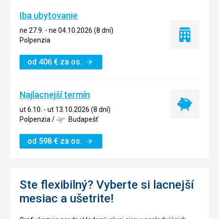
Iba ubytovanie
ne 27.9. - ne 04.10.2026 (8 dní)
Iba
Polpenzia
ubytovanie
od
406
€
za os.
Najlacnejší termín
Najlacnejší
ut 6.10. - ut 13.10.2026 (8 dní)
termín
Polpenzia
/
Budapešť
od
598
€
za os.
Ste flexibilný? Vyberte si lacnejší
mesiac a ušetrite!