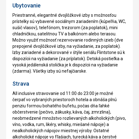
Ubytovanie
Priestranné, elegantné dvojlôžkové izby s možnosťou
prístelky sú vybavené sociálnym zariadením (kúpeľňa, WC,
sušič vlasov), telefónom, trezorom (za poplatok), mini
chladničkou, satelitnou TV a balkónom alebo terasou.
Možno využiť možnosť rezervovanie rodinných izieb (dve
prepojené dvojlôžkové izby, na vyžiadanie, za poplatok).
Izby zariadené a dekorované v štýle seriálu Flintstone sú k
dispozícii na vyžiadanie (za príplatok). Detská postieľka a
vysoká jedálenská stolička je k dispozícii na vyžiadanie
(zdarma). Všetky izby sú nefajčiarske.
Strava
All inclusive stravovanie od 11:00 do 23:00 je možné
čerpať vo vybraných priestoroch hotela a obnáša plnú
penziu formou bohatého bufetu, počas dňa ľahké
občerstvenie (pečivo, zákusky, káva, čaj, zmrzlina),
neobmedzené množstvo rozlievaných alkoholických (pivo,
víno, vodka, rum, likéry, whisky, miešané nápoje) a
nealkoholických nápojov miestnej výroby. Ostatné
alkoholické nápoje vo fľašiach, turecká káva a čerstvé