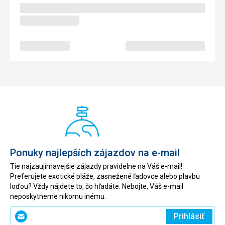
Ponuky najlepších zájazdov na e-mail
Tie najzaujímavejšie zájazdy pravidelne na Váš e-mail!
Preferujete exotické pláže, zasnežené ľadovce alebo plavbu
loďou? Vždy nájdete to, čo hľadáte. Nebojte, Váš e-mail
neposkytneme nikomu inému.
Zadajte
Prihlásiť
svoj