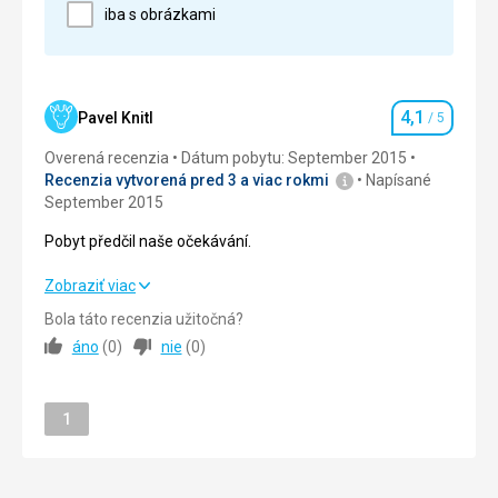
3 hvězdičky.
iba s obrázkami
Strava
Vynikající
Ubytovanie
Byli jsme spokojeni.
4,1
Pavel Knitl
/ 5
Hodnotenie
Služby
Overená recenzia
Dátum pobytu: September 2015
Málo jsme využívali.
Recenzia vytvorená pred 3 a viac rokmi
Napísané
September 2015
Táto recenzia bola preložená automaticky pomocou
Google Translate
Pobyt předčil naše očekávání.
Pobyt předčil naše očekávání.
Zobraziť viac
Bola táto recenzia užitočná?
Strava
4,0
/ 5
áno
(
0
)
nie
(
0
)
Ubytovanie
4,0
/ 5
Stránka
Okolie
1
4,0
/ 5
Služby
4,0
/ 5