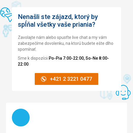
Cena
4,0
/ 5
Nenašli ste zájazd, ktorý by
Pláž
spĺňal všetky vaše priania?
3 hvězdičky.
Strava
Zavolajte nám alebo spusťte live chat a my vám
Vynikající
zabezpečíme dovolenku, na ktorú budete ešte dlho
spomínať.
Ubytovanie
Byli jsme spokojeni.
Sme k dispozícii
Po-Pia 7:00-22:00, So-Ne 8:00-
22:00
.
Služby
Málo jsme využívali.
+421 2 3221 0477
Táto recenzia bola preložená automaticky pomocou
Google Translate
Načítam