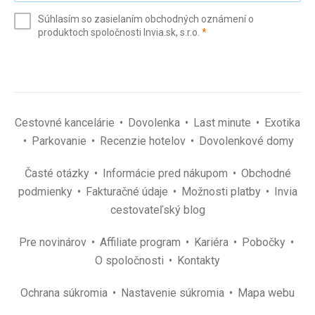
e-
Súhlasím so zasielaním obchodných oznámení o
mail
(povinné)
produktoch spoločnosti Invia.sk, s.r.o.
*
(povinné)
*
Cestovné kancelárie
Dovolenka
Last minute
Exotika
Parkovanie
Recenzie hotelov
Dovolenkové domy
Časté otázky
Informácie pred nákupom
Obchodné
podmienky
Fakturačné údaje
Možnosti platby
Invia
cestovateľský blog
Pre novinárov
Affiliate program
Kariéra
Pobočky
O spoločnosti
Kontakty
Ochrana súkromia
Nastavenie súkromia
Mapa webu