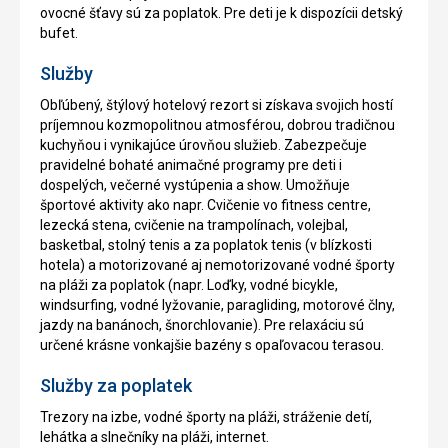
ovocné šťavy sú za poplatok. Pre deti je k dispozícii detský
bufet.
Služby
Obľúbený, štýlový hotelový rezort si získava svojich hostí
príjemnou kozmopolitnou atmosférou, dobrou tradičnou
kuchyňou i vynikajúce úrovňou služieb. Zabezpečuje
pravidelné bohaté animačné programy pre deti i
dospelých, večerné vystúpenia a show. Umožňuje
športové aktivity ako napr. Cvičenie vo fitness centre,
lezecká stena, cvičenie na trampolínach, volejbal,
basketbal, stolný tenis a za poplatok tenis (v blízkosti
hotela) a motorizované aj nemotorizované vodné športy
na pláži za poplatok (napr. Loďky, vodné bicykle,
windsurfing, vodné lyžovanie, paragliding, motorové člny,
jazdy na banánoch, šnorchlovanie). Pre relaxáciu sú
určené krásne vonkajšie bazény s opaľovacou terasou.
Služby za poplatek
Trezory na izbe, vodné športy na pláži, stráženie detí,
lehátka a slnečníky na pláži, internet.