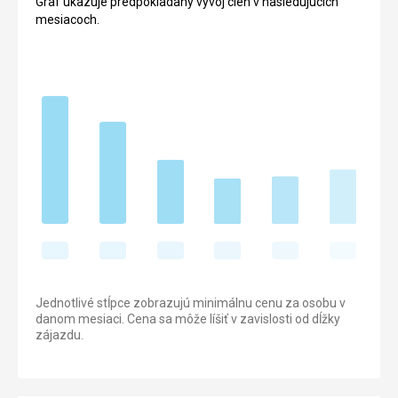
Graf ukazuje predpokladaný vývoj cien v nasledujúcich
mesiacoch.
Jednotlivé stĺpce zobrazujú minimálnu cenu za osobu v
danom mesiaci. Cena sa môže líšiť v zavislosti od dĺžky
zájazdu.