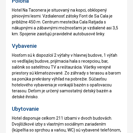
Poloha
Hotel Na Taconera je situovaný na kopci, obklopený
píniovými lesmi. Vzdialenosť zátoky Font de Sa Cala je
približne 450 m. Centrum mestečka Cala Ratjada s
nákupnými a zábavnými možnosťami je vzdialené asi 3,5
km. Spojenie zaisťujú pravidelné autobusové linky.
Vybavenie
Hosťom sú k dispozícií 2 výťahy v hlavnej budove, 1 výťah
vo vedľajšej budove, prijímacia hala s recepciou, bar,
salónik so satelitnou TV a reštaurácia. Všetky verejné
priestory sú klimatozované. Zo záhrady s terasou a barom
sa ponúka prekrásny výhľad na pobrežie. Súčasťou
hotelového vybavenia je vonkajší bazén s opaľovacou
terasou. Deťom je určený samostatný detský bazén a
detské ihrisko.
Ubytovanie
Hotel disponuje celkom 211 izbami v dvoch budovách.
Dvojlôžkové izby s vlastným sociálnym zariadením
(kúpeľňa so sprchou a vaňou, WC) sú vybavené telefónom,