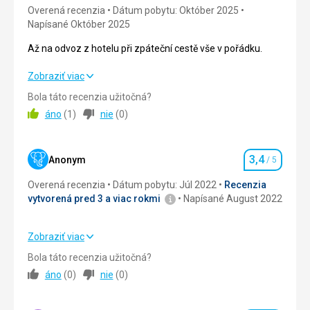
Overená recenzia
Dátum pobytu: Október 2025
Napísané Október 2025
Až na odvoz z hotelu při zpáteční cestě vše v pořádku.
Až na odvoz z hotelu při zpáteční cestě vše v pořádku.
Zobraziť viac
Bola táto recenzia užitočná?
Strava
5,0
/ 5
áno
(
1
)
nie
(
0
)
Ubytovanie
5,0
/ 5
3,4
Okolie
5,0
/ 5
Anonym
/ 5
Hodnotenie
Overená recenzia
Dátum pobytu: Júl 2022
Recenzia
Služby
5,0
/ 5
vytvorená pred 3 a viac rokmi
Napísané August 2022
Cena
5,0
/ 5
Zobraziť viac
Strava
2,0
/ 5
Pláž
Bola táto recenzia užitočná?
Pláž byla celkem daleko pro mě ale počasí nebylo úplně na
áno
(
0
)
nie
(
0
)
Ubytovanie
4,0
/ 5
ležení na pláži
Strava
Okolie
3,0
/ 5