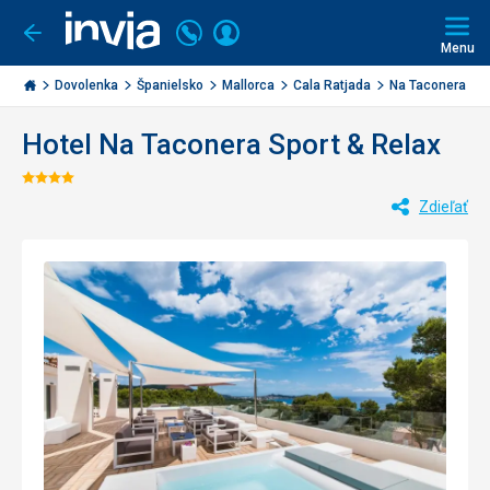
Volajte
Prihlásiť
Ísť
späť
+421
Menu
sa
2
Invia.sk
3221
Dovolenka
Španielsko
Mallorca
Cala Ratjada
Na Taconera Spor
0477
Hotel Na Taconera Sport & Relax
Hodnotenie:
Zdieľať
4/5