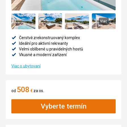
Viac
Čerstvě zrekonstruovaný komplex
Ideální pro aktivní rekreanty
Velmi oblíbené u pravidelných hostů
Vkusné a moderní zařízení
Viac o ubytovaní
508
od
€
za os.
Vyberte termín