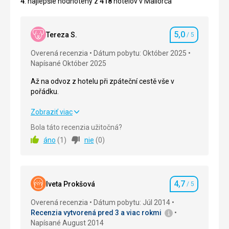
4
. najlepšie hodnotený z
418
hotelov v Mallorca
5,0
Tereza S.
/ 5
Hodnotenie
Overená recenzia
Dátum pobytu: Október 2025
Napísané Október 2025
Až na odvoz z hotelu při zpáteční cestě vše v
pořádku.
Až na odvoz z hotelu při zpáteční cestě vše v
Zobraziť viac
pořádku.
Bola táto recenzia užitočná?
áno
(
1
)
nie
(
0
)
Strava
5,0
/ 5
Ubytovanie
5,0
/ 5
4,7
Okolie
5,0
/ 5
Iveta Prokšová
/ 5
Hodnotenie
Overená recenzia
Dátum pobytu: Júl 2014
Služby
5,0
/ 5
Recenzia vytvorená pred 3 a viac rokmi
Napísané August 2014
Cena
5,0
/ 5