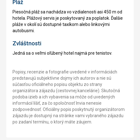
Pláž
Piesočná pláž sa nachádza vo vzdialenosti asi 450 m od
hotela. Plážový servis je poskytovaný za poplatok. Ďalšie
pláže v okolí sú dostupné taxíkom alebo linkovými
autobusmi.
Zvláštnosti
Jedná sa o veľmi oľúbený hotel najmä pre tenistov.
Popisy, recenzie a fotografie uvedené v informáciách
predstavujú subjektívne dojmy ich autorov a nie sú
súčasťou oficiálneho popisu objektu zo strany
organizátora zájazdu (cestovnej kancelárie). Skutočná
podoba izieb a ich vybavenia sa môže od uvedených
informácií líšiť, za čo spoločnosť Invia nenesie
zodpovednosť. Oficiálny popis poskytnutý organizátorom
zájazdu je dostupný na stránke vami vybraného zájazdu
po zadaní termínu, o ktorý máte záujem.