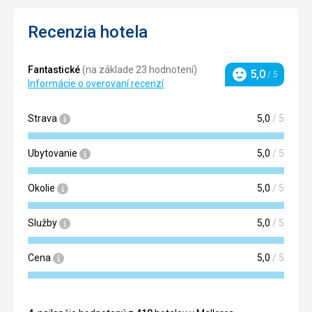
Recenzia hotela
Fantastické
(na základe 23 hodnotení)
5,0
/ 5
Hodnotenie
Informácie o overovaní recenzí
Strava
5,0
/ 5
Ubytovanie
5,0
/ 5
Okolie
5,0
/ 5
Služby
5,0
/ 5
Cena
5,0
/ 5