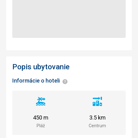
Popis ubytovanie
Informácie o hoteli
Informácie
Vzdialenosť
Vzdialenosť
od
od
pláže
centra
450 m
3.5 km
mesta
Pláž
Centrum