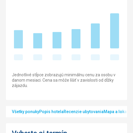
Jednotlivé stĺpce zobrazujú minimálnu cenu za osobu v
danom mesiaci. Cena sa môže líšiť v zavislosti od dĺžky
zájazdu.
Všetky ponuky
Popis hotela
Recenzie ubytovania
Mapa a lokalita