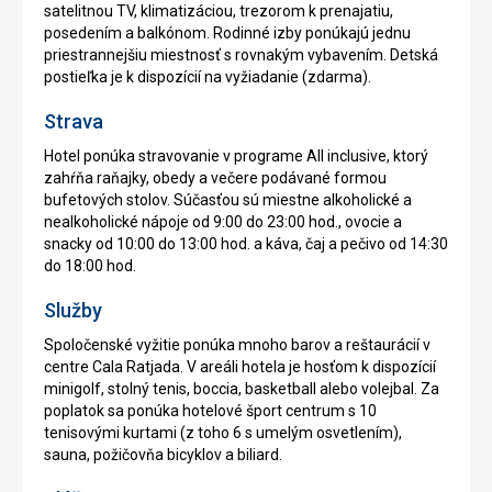
satelitnou TV, klimatizáciou, trezorom k prenajatiu,
posedením a balkónom. Rodinné izby ponúkajú jednu
priestrannejšiu miestnosť s rovnakým vybavením. Detská
postieľka je k dispozícií na vyžiadanie (zdarma).
Strava
Hotel ponúka stravovanie v programe All inclusive, ktorý
zahŕňa raňajky, obedy a večere podávané formou
bufetových stolov. Súčasťou sú miestne alkoholické a
nealkoholické nápoje od 9:00 do 23:00 hod., ovocie a
snacky od 10:00 do 13:00 hod. a káva, čaj a pečivo od 14:30
do 18:00 hod.
Služby
Spoločenské vyžitie ponúka mnoho barov a reštaurácií v
centre Cala Ratjada. V areáli hotela je hosťom k dispozícií
minigolf, stolný tenis, boccia, basketball alebo volejbal. Za
poplatok sa ponúka hotelové šport centrum s 10
tenisovými kurtami (z toho 6 s umelým osvetlením),
sauna, požičovňa bicyklov a biliard.