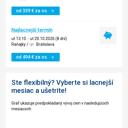
od
339
€
za os.
Najlacnejší termín
Najlacnejší
ut 13.10. - ut 20.10.2026 (8 dní)
termín
Raňajky
/
Bratislava
od
494
€
za os.
Ste flexibilný? Vyberte si lacnejší
mesiac a ušetrite!
Graf ukazuje predpokladaný vývoj cien v nasledujúcich
mesiacoch.