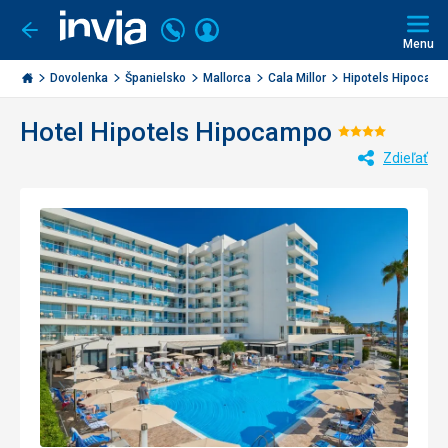
Volajte
Prihlásiť
Ísť
späť
+421
Menu
sa
2
Invia.sk
3221
Dovolenka
Španielsko
Mallorca
Cala Millor
Hipotels Hipocam
0477
Hotel Hipotels Hipocampo
Hodnoten
Zdieľať
4/5