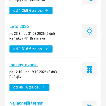
minute
od
1 268
€
za os.
Leto 2026
Leto
ne 23.8. - po 31.08.2026 (9 dní)
2026
Raňajky
/
Bratislava
od
1 316
€
za os.
Iba ubytovanie
Iba
po 12.10. - po 19.10.2026 (8 dní)
ubytovanie
Raňajky
od
461
€
za os.
Najlacnejší termín