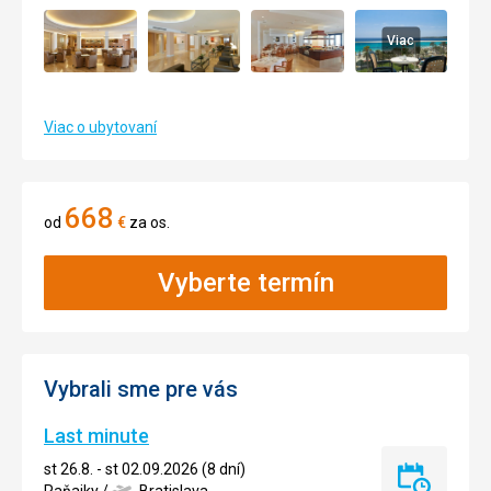
Viac
Viac o ubytovaní
668
od
€
za os.
Vyberte termín
Vybrali sme pre vás
Last minute
st 26.8. - st 02.09.2026 (8 dní)
Last
Raňajky
/
Bratislava