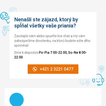
Nenašli ste zájazd, ktorý by
spĺňal všetky vaše priania?
Zavolajte nám alebo spusťte live chat a my vám
zabezpečíme dovolenku, na ktorú budete ešte dlho
spomínať.
Sme k dispozícii
Po-Pia 7:00-22:00, So-Ne 8:00-
22:00
.
+421 2 3221 0477
Načítam