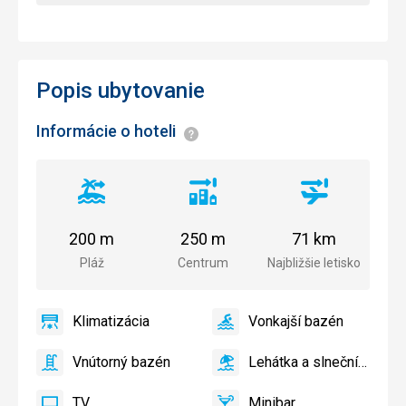
Popis ubytovanie
Informácie o hoteli
Informácie
Vzdialenosť
Vzdialenosť
Vzdialenosť
od
od
od
pláže
centra
letiska
200 m
250 m
71 km
mesta
Pláž
Centrum
Najbližšie letisko
Klimatizácia
Vonkajší bazén
áno
Klimatizácia
áno
Vonkajší
bazén
Vnútorný bazén
Lehátka a slnečníky pri bazéne zadarmo
áno
Vnútorný
áno
Lehátka
bazén
a
TV
Minibar