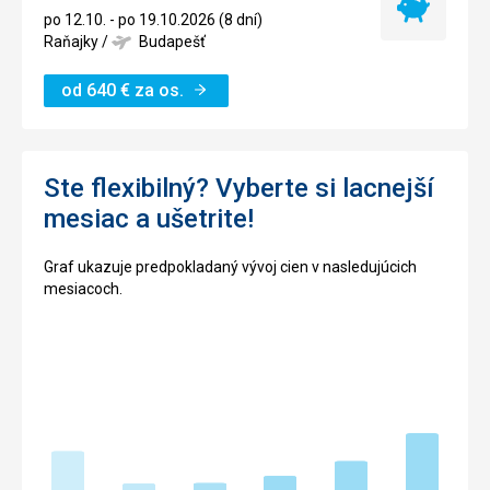
Najlacnejší
po 12.10. - po 19.10.2026 (8 dní)
termín
Raňajky
/
Budapešť
od
640
€
za os.
Ste flexibilný? Vyberte si lacnejší
mesiac a ušetrite!
Graf ukazuje predpokladaný vývoj cien v nasledujúcich
mesiacoch.