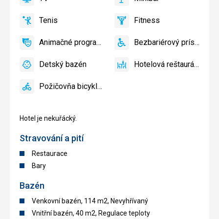
slnečníky
áno
TV
áno
Minibar,
pri
Bar
Tenis
Fitness
bazéne
áno
Tenis
áno
Fitness
zadarmo
Animačné programy
Bezbariérový prístup
áno
Animačné
áno
Bezbariérový
programy
prístup
Detský bazén
Hotelová reštaurácia
áno
Detský
áno
Hotelová
bazén
reštaurácia
Požičovňa bicyklov
áno
Požičovňa
bicyklov
Hotel je nekuřácký.
Stravování a pití
Restaurace
Bary
Bazén
Venkovní bazén, 114 m2, Nevyhřívaný
Vnitřní bazén, 40 m2, Regulace teploty