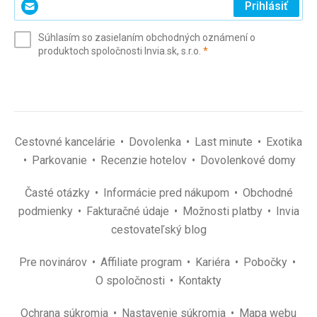
Prihlásiť
svoj
e-
Súhlasím so zasielaním obchodných oznámení o
mail
(povinné)
produktoch spoločnosti Invia.sk, s.r.o.
*
(povinné)
*
Cestovné kancelárie
Dovolenka
Last minute
Exotika
Parkovanie
Recenzie hotelov
Dovolenkové domy
Časté otázky
Informácie pred nákupom
Obchodné
podmienky
Fakturačné údaje
Možnosti platby
Invia
cestovateľský blog
Pre novinárov
Affiliate program
Kariéra
Pobočky
O spoločnosti
Kontakty
Ochrana súkromia
Nastavenie súkromia
Mapa webu