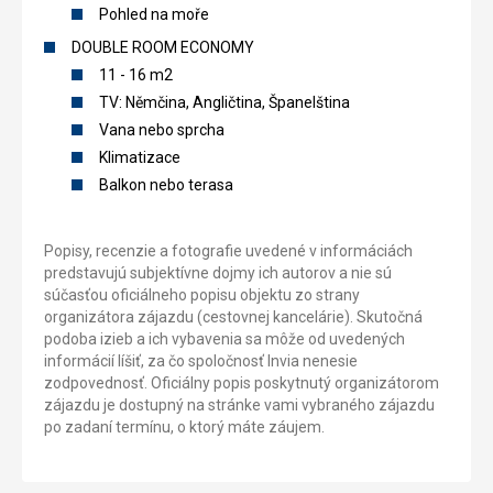
Pohled na moře
DOUBLE ROOM ECONOMY
11 - 16 m2
TV: Němčina, Angličtina, Španelština
Vana nebo sprcha
Klimatizace
Balkon nebo terasa
Popisy, recenzie a fotografie uvedené v informáciách
predstavujú subjektívne dojmy ich autorov a nie sú
súčasťou oficiálneho popisu objektu zo strany
organizátora zájazdu (cestovnej kancelárie). Skutočná
podoba izieb a ich vybavenia sa môže od uvedených
informácií líšiť, za čo spoločnosť Invia nenesie
zodpovednosť. Oficiálny popis poskytnutý organizátorom
zájazdu je dostupný na stránke vami vybraného zájazdu
po zadaní termínu, o ktorý máte záujem.