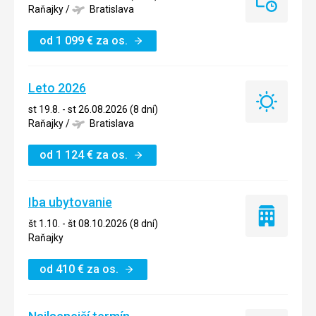
Last
Raňajky
/
Bratislava
minute
od
1 099
€
za os.
Leto 2026
Leto
st 19.8. - st 26.08.2026 (8 dní)
2026
Raňajky
/
Bratislava
od
1 124
€
za os.
Iba ubytovanie
Iba
št 1.10. - št 08.10.2026 (8 dní)
ubytovanie
Raňajky
od
410
€
za os.