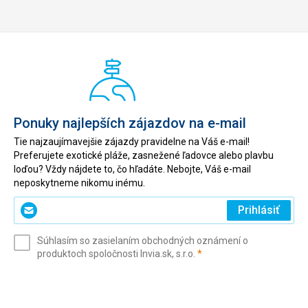
Ponuky najlepších zájazdov na e-mail
Tie najzaujímavejšie zájazdy pravidelne na Váš e-mail!
Preferujete exotické pláže, zasnežené ľadovce alebo plavbu
loďou? Vždy nájdete to, čo hľadáte. Nebojte, Váš e-mail
neposkytneme nikomu inému.
Zadajte
Prihlásiť
svoj
e-
Súhlasím so zasielaním obchodných oznámení o
mail
(povinné)
produktoch spoločnosti Invia.sk, s.r.o.
*
(povinné)
*