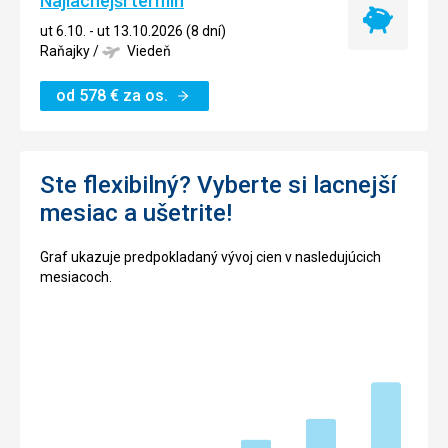
Najlacnejší termín
Najlacnejší
ut 6.10. - ut 13.10.2026 (8 dní)
termín
Raňajky
/
Viedeň
od
578
€
za os.
Ste flexibilný? Vyberte si lacnejší
mesiac a ušetrite!
Graf ukazuje predpokladaný vývoj cien v nasledujúcich
mesiacoch.