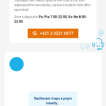
Zavolajte nám alebo spusťte live chat a my vám
zabezpečíme dovolenku, na ktorú budete ešte dlho
spomínať.
Sme k dispozícii
Po-Pia 7:00-22:00, So-Ne 8:00-
22:00
.
+421 2 3221 0477
Načítam
Načítavam mapu a popis
lokality...