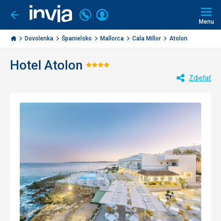
Volajte
Prihlásiť
Ísť
späť
+421
Menu
sa
2
Invia.sk
3221
Dovolenka
Španielsko
Mallorca
Cala Millor
Atolon
0477
Hotel Atolon
Hodnotenie:
Zdieľať
4/5