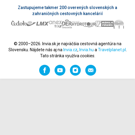
Zastupujeme takmer 200 overených slovenských a
zahraničných cestovných kancelárií
© 2000–2026. Invia.sk je najväčšia cestovná agentúra na
Slovensku. Nájdete nás aj na
Invia.cz
,
Invia.hu
a
Travelplanet.pl
.
Tato stránka využíva
cookies
.
Facebook
YouTube
Instagram
Odporučiť