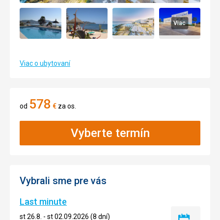
Viac
Viac o ubytovaní
578
od
€
za os.
Vyberte termín
Vybrali sme pre vás
Last minute
st 26.8. - st 02.09.2026 (8 dní)