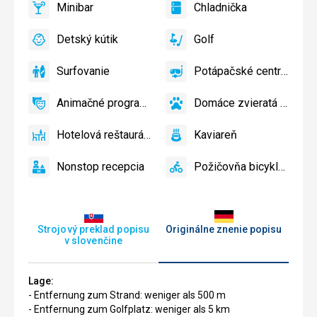
Minibar
Chladnička
slnečníky
áno
Minibar,
áno
Chladnička
pri
Bar
Detský kútik
Golf
bazéne
áno
Detský
áno
Golf
zadarmo
kútik,
Surfovanie
Potápačské centrum
Detský
áno
Surfovanie
áno
Potápačské
bazén
centrum
Animačné programy
Domáce zvieratá povolené
áno
Animačné
áno
Domáce
programy
zvieratá
Hotelová reštaurácia
Kaviareň
povolené
áno
Hotelová
áno
Kaviareň
reštaurácia
Nonstop recepcia
Požičovňa bicyklov
áno
Nonstop
áno
Požičovňa
recepcia
bicyklov
Strojový preklad popisu
Originálne znenie popisu
v slovenčine
Lage:
- Entfernung zum Strand: weniger als 500 m
- Entfernung zum Golfplatz: weniger als 5 km