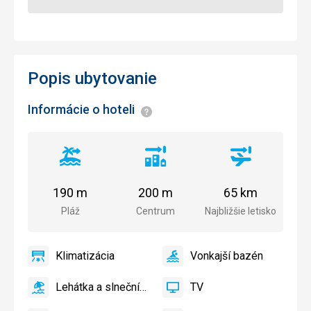
Popis ubytovanie
Informácie o hoteli
Informácie
Vzdialenosť
Vzdialenosť
Vzdialenosť
od
od
od
pláže
centra
letiska
190 m
200 m
65 km
mesta
Pláž
Centrum
Najbližšie letisko
Klimatizácia
Vonkajší bazén
áno
Klimatizácia
áno
Vonkajší
bazén
Lehátka a slnečníky pri bazéne zadarmo
TV
áno
Lehátka
áno
TV
a