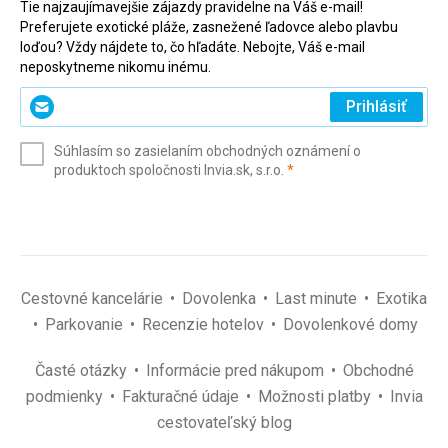
Tie najzaujímavejšie zájazdy pravidelne na Váš e-mail!
Preferujete exotické pláže, zasnežené ľadovce alebo plavbu
loďou? Vždy nájdete to, čo hľadáte. Nebojte, Váš e-mail
neposkytneme nikomu inému.
Zadajte
Prihlásiť
svoj
e-
Súhlasím so zasielaním obchodných oznámení o
mail
(povinné)
produktoch spoločnosti Invia.sk, s.r.o.
*
(povinné)
*
Cestovné kancelárie
Dovolenka
Last minute
Exotika
Parkovanie
Recenzie hotelov
Dovolenkové domy
Časté otázky
Informácie pred nákupom
Obchodné
podmienky
Fakturačné údaje
Možnosti platby
Invia
cestovateľský blog