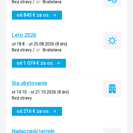
Last
Bez stravy
/
Bratislava
minute
od
845
€
za os.
Leto 2026
Leto
ut 18.8. - ut 25.08.2026 (8 dní)
2026
Bez stravy
/
Bratislava
od
1 074
€
za os.
Iba ubytovanie
Iba
st 14.10. - st 21.10.2026 (8 dní)
ubytovanie
Bez stravy
od
216
€
za os.
Najlacnejší termín