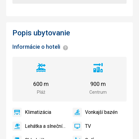
Popis ubytovanie
Informácie o hoteli
Informácie
Vzdialenosť
Vzdialenosť
od
od
pláže
centra
600 m
900 m
mesta
Pláž
Centrum
Klimatizácia
Vonkajší bazén
áno
Klimatizácia
áno
Vonkajší
bazén
Lehátka a slnečníky pri bazéne zadarmo
TV
áno
Lehátka
áno
TV
a