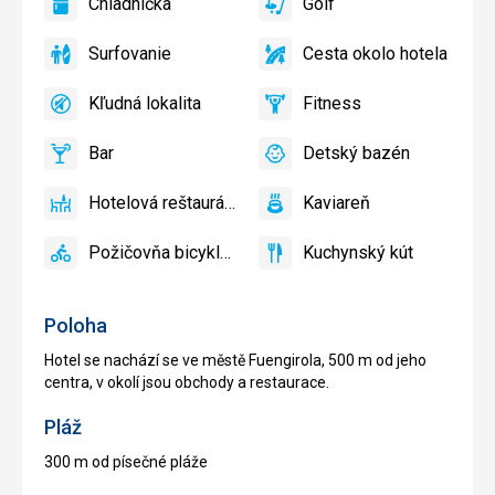
Chladnička
Golf
slnečníky
áno
Chladnička
áno
Golf
pri
Surfovanie
Cesta okolo hotela
bazéne
áno
Surfovanie
áno
Cesta
zadarmo,
okolo
Lehátka
Kľudná lokalita
Fitness
hotela
áno
Kľudná
áno
Fitness
a
lokalita
slnečníky
Bar
Detský bazén
áno
na
Bar
áno
Detský
pláži
bazén
Hotelová reštaurácia
Kaviareň
zadarmo
áno
Hotelová
áno
Kaviareň
reštaurácia
Požičovňa bicyklov
Kuchynský kút
áno
Požičovňa
áno
Kuchynský
bicyklov
kút
Poloha
Hotel se nachází se ve městě Fuengirola, 500 m od jeho
centra, v okolí jsou obchody a restaurace.
Pláž
300 m od písečné pláže