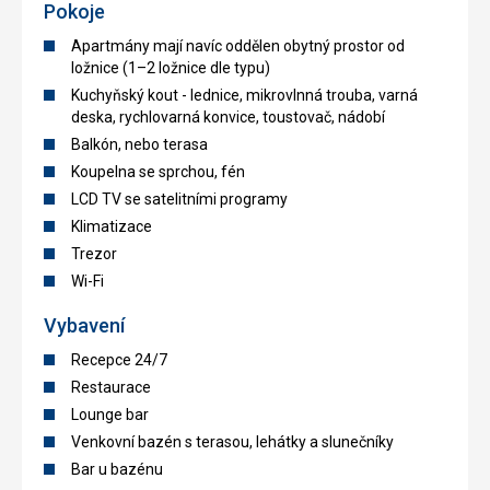
Pokoje
Apartmány mají navíc oddělen obytný prostor od
ložnice (1–2 ložnice dle typu)
Kuchyňský kout - lednice, mikrovlnná trouba, varná
deska, rychlovarná konvice, toustovač, nádobí
Balkón, nebo terasa
Koupelna se sprchou, fén
LCD TV se satelitními programy
Klimatizace
Trezor
Wi-Fi
Vybavení
Recepce 24/7
Restaurace
Lounge bar
Venkovní bazén s terasou, lehátky a slunečníky
Bar u bazénu