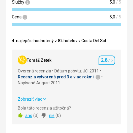
Služby
5,0
/ 5
Cena
5,0
/ 5
4
. najlepšie hodnotený z
82
hotelov v Costa Del Sol
2,8
Tomáš Zetek
/ 5
Hodnotenie
Overená recenzia
Dátum pobytu: Júl 2011
Recenzia vytvorená pred 3 a viac rokmi
Napísané August 2011
Zobraziť viac
Strava
4,0
/ 5
Bola táto recenzia užitočná?
áno
(
3
)
nie
(
0
)
Cena
1,0
/ 5