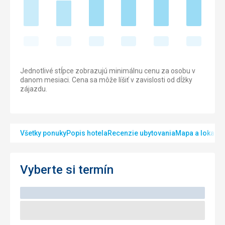
Jednotlivé stĺpce zobrazujú minimálnu cenu za osobu v
danom mesiaci. Cena sa môže líšiť v zavislosti od dĺžky
zájazdu.
Všetky ponuky
Popis hotela
Recenzie ubytovania
Mapa a lokalita
Vyberte si termín