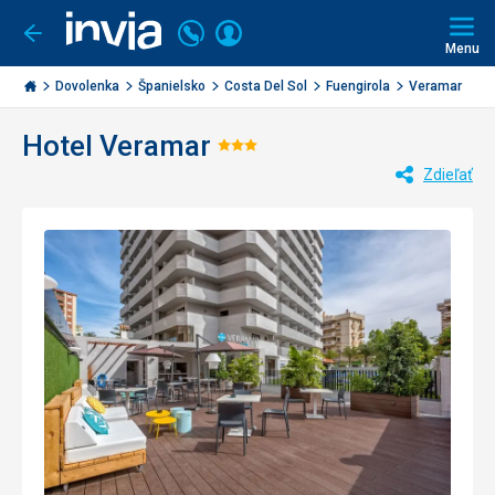
Volajte
Prihlásiť
Ísť
späť
+421
Menu
sa
2
Invia.sk
3221
Dovolenka
Španielsko
Costa Del Sol
Fuengirola
Veramar
0477
Hotel Veramar
Hodnotenie:
Zdieľať
3/5