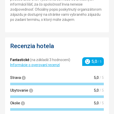
informácií líšiť, za čo spoločnosť Invia nenesie
zodpovednosť. Oficiálny popis poskytnutý organizátorom
zájazdu je dostupný na stránke vami vybraného zájazdu
po zadaní termínu, o ktorý máte záujem.
Recenzia hotela
Fantastické
(na základě 3 hodnocení)
5,0
/ 5
Hodnotenie
Informácie o overovaní recenzí
Strava
5,0
/ 5
Ubytovanie
5,0
/ 5
Okolie
5,0
/ 5