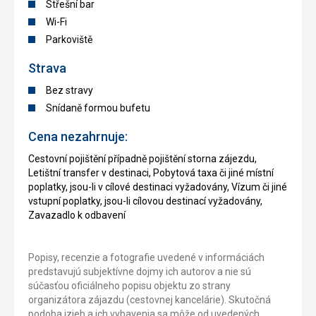
Střešní bar
Wi-Fi
Parkoviště
Strava
Bez stravy
Snídaně formou bufetu
Cena nezahrnuje:
Cestovní pojištění případně pojištění storna zájezdu,
Letištní transfer v destinaci, Pobytová taxa či jiné místní
poplatky, jsou-li v cílové destinaci vyžadovány, Vízum či jiné
vstupní poplatky, jsou-li cílovou destinací vyžadovány,
Zavazadlo k odbavení
Popisy, recenzie a fotografie uvedené v informáciách
predstavujú subjektívne dojmy ich autorov a nie sú
súčasťou oficiálneho popisu objektu zo strany
organizátora zájazdu (cestovnej kancelárie). Skutočná
podoba izieb a ich vybavenia sa môže od uvedených