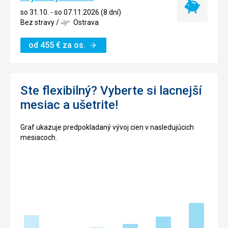
Najlacnejší
so 31.10. - so 07.11.2026 (8 dní)
termín
Bez stravy
/
Ostrava
od
455
€
za os.
Ste flexibilný? Vyberte si lacnejší
mesiac a ušetrite!
Graf ukazuje predpokladaný vývoj cien v nasledujúcich
mesiacoch.