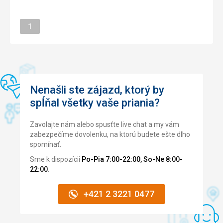
Stránka
Pláž
1
Pláž je blízko a s hrubším pískem. Moře bylo celkem
studené, ale to nám paní delegátka řekla hned po příletu v
autobuse, že do Andalusie se spíš jezdí za památkami než
za teplým mořem.
Strava
Nenašli ste zájazd, ktorý by
Celkem spokojenost, nabídka byla pestrá a jídlo neustále
spĺňal všetky vaše priania?
doplňováno
Ubytovanie
Zavolajte nám alebo spusťte live chat a my vám
Hotel má lepší léta za sebou... Na celý hotel o 10ti patrech
zabezpečíme dovolenku, na ktorú budete ešte dlho
jsou jen 4 malé výtahy a z toho jeden cca 3 dny
spomínať.
nefungoval, bydleli jsme v pátém patře, tak jsme často
raději šli pěšky.
Sme k dispozícii
Po-Pia 7:00-22:00, So-Ne 8:00-
22:00
.
Táto recenzia bola preložená automaticky pomocou
Google Translate
+421 2 3221 0477