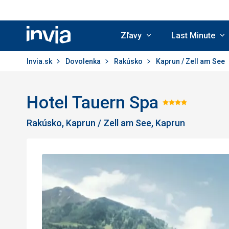
Zľavy
Last Minute
Invia.sk
Invia.sk
Dovolenka
Rakúsko
Kaprun / Zell am See
Hotel Tauern Spa
Hodnote
Rakúsko, Kaprun / Zell am See, Kaprun
4/5