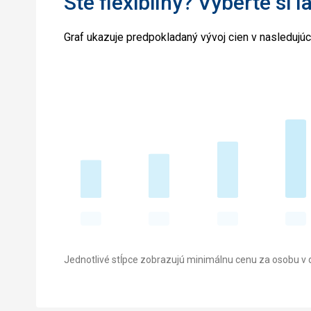
Ste flexibilný? Vyberte si l
Graf ukazuje predpokladaný vývoj cien v nasledujú
Jednotlivé stĺpce zobrazujú minimálnu cenu za osobu v d