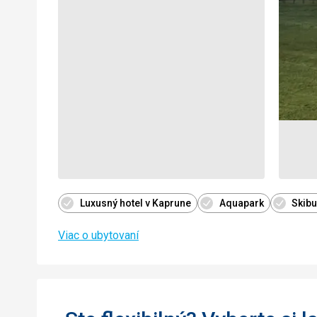
Luxusný hotel v Kaprune
Aquapark
Skib
Viac o ubytovaní