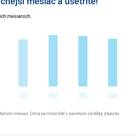
acnejší mesiac a ušetrite!
cich mesiacoch.
anom mesiaci. Cena sa môže líšiť v zavislosti od dĺžky zájazdu.