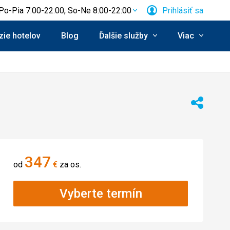
Po-Pia 7:00-22:00, So-Ne 8:00-22:00
Prihlásiť sa
ie hotelov
Blog
Ďalšie služby
Viac
Zdieľať
347
od
€
za os.
Vyberte termín