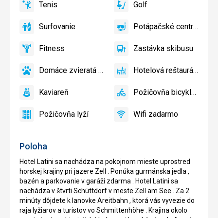
Tenis
Golf
bazéne
Detské
áno
Tenis
áno
Golf
zadarmo
ihrisko
Surfovanie
Potápačské centrum
áno
Surfovanie
áno
Potápačské
centrum
Fitness
Zastávka skibusu
áno
Fitness
áno
Zastávka
skibusu
Domáce zvieratá povolené
Hotelová reštaurácia
áno
Domáce
áno
Hotelová
zvieratá
reštaurácia
Kaviareň
Požičovňa bicyklov
povolené
áno
Kaviareň
áno
Požičovňa
bicyklov
Požičovňa lyží
Wifi zadarmo
áno
Požičovňa
áno
Wifi
lyží
zadarmo
Poloha
Hotel Latini sa nachádza na pokojnom mieste uprostred
horskej krajiny pri jazere Zell . Ponúka gurmánska jedla ,
bazén a parkovanie v garáži zdarma . Hotel Latini sa
nachádza v štvrti Schüttdorf v meste Zell am See . Za 2
minúty dôjdete k lanovke Areitbahn , ktorá vás vyvezie do
raja lyžiarov a turistov vo Schmittenhöhe . Krajina okolo