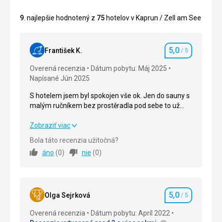
9
. najlepšie hodnotený z
75
hotelov v Kaprun / Zell am See
5,0
František K.
/ 5
Hodnotenie
Overená recenzia
Dátum pobytu: Máj 2025
Napísané Jún 2025
S hotelem jsem byl spokojen vše ok. Jen do sauny s
malým ručníkem bez prostěradla pod sebe to už
jsem dlouho nezažil ale je to jen pro zlepšení služeb
jinak spokojen.
S hotelem jsem byl spokojen vše ok. Jen do sauny s
Zobraziť viac
malým ručníkem bez prostěradla pod sebe to už
Bola táto recenzia užitočná?
jsem dlouho nezažil ale je to jen pro zlepšení služeb
áno
(
0
)
nie
(
0
)
jinak spokojen.
Strava
5,0
/ 5
5,0
Ubytovanie
5,0
/ 5
Olga Sejrková
/ 5
Hodnotenie
Overená recenzia
Dátum pobytu: Apríl 2022
Okolie
5,0
/ 5