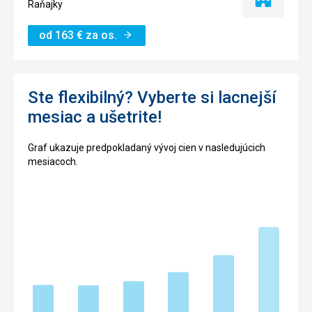
Iba
Raňajky
ubytovanie
od
163
€
za os.
Ste flexibilný? Vyberte si lacnejší
mesiac a ušetrite!
Graf ukazuje predpokladaný vývoj cien v nasledujúcich
mesiacoch.