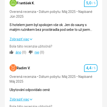
5,0
František K.
/ 5
Hodnotenie
Overená recenzia
Dátum pobytu: Máj 2025
Napísané
Jún 2025
S hotelem jsem byl spokojen vše ok. Jen do sauny s
malým ručníkem bez prostěradla pod sebe to už jsem
dlouho nezažil ale je to jen pro zlepšení služeb jinak
spokojen.
S hotelem jsem byl spokojen vše ok. Jen do sauny s
Zobraziť viac
malým ručníkem bez prostěradla pod sebe to už jsem
Bola táto recenzia užitočná?
dlouho nezažil ale je to jen pro zlepšení služeb jinak
áno
(
0
)
nie
(
0
)
spokojen.
Strava
5,0
/ 5
4,4
Radim V.
/ 5
Hodnotenie
Ubytovanie
5,0
/ 5
Overená recenzia
Dátum pobytu: Máj 2025
Napísané
Máj 2025
Okolie
5,0
/ 5
Ubytování odpovídalo ceně
Služby
5,0
/ 5
Ubytování odpovídalo ceně
Zobraziť viac
Cena
5,0
/ 5
Bola táto recenzia užitočná?