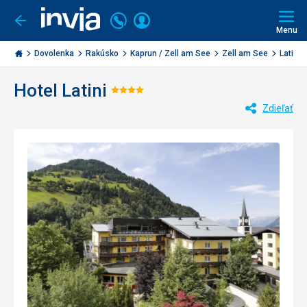
Volajte
Prihlásiť
Ísť
späť
+421
Menu
sa
2
Invia.sk
3221
Dovolenka
Rakúsko
Kaprun / Zell am See
Zell am See
Latini
0477
Hotel Latini
Hodnotenie:
Zdieľať
4/5