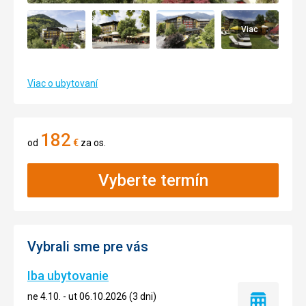
Viac
Viac o ubytovaní
182
od
€
za os.
Vyberte termín
Vybrali sme pre vás
Iba ubytovanie
ne 4.10. - ut 06.10.2026 (3 dni)