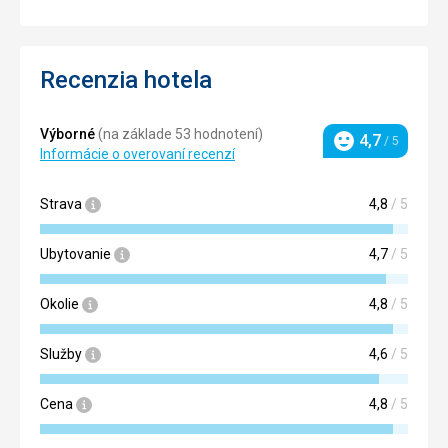
Recenzia hotela
Výborné
(na základe 53 hodnotení)
4,7
/ 5
Hodnotenie
Informácie o overovaní recenzí
Strava
4,8
/ 5
Ubytovanie
4,7
/ 5
Okolie
4,8
/ 5
Služby
4,6
/ 5
Cena
4,8
/ 5