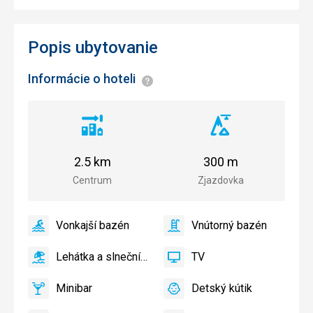
Popis ubytovanie
Informácie o hoteli
Informácie
Vzdialenosť
Vzdialenosť
od
od
centra
zjazdovky
2.5 km
300 m
mesta
Centrum
Zjazdovka
Vonkajší bazén
Vnútorný bazén
áno
Vonkajší
áno
Vnútorný
bazén
bazén
Lehátka a slnečníky pri bazéne zadarmo
TV
áno
Lehátka
áno
TV
a
Minibar
Detský kútik
slnečníky
áno
Minibar,
áno
Detský
pri
Bar
kútik,