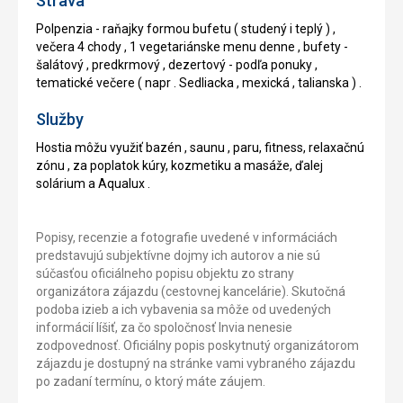
Strava
Polpenzia - raňajky formou bufetu ( studený i teplý ) ,
večera 4 chody , 1 vegetariánske menu denne , bufety -
šalátový , predkrmový , dezertový - podľa ponuky ,
tematické večere ( napr . Sedliacka , mexická , talianska ) .
Služby
Hostia môžu využiť bazén , saunu , paru, fitness, relaxačnú
zónu , za poplatok kúry, kozmetiku a masáže, ďalej
solárium a Aqualux .
Popisy, recenzie a fotografie uvedené v informáciách
predstavujú subjektívne dojmy ich autorov a nie sú
súčasťou oficiálneho popisu objektu zo strany
organizátora zájazdu (cestovnej kancelárie). Skutočná
podoba izieb a ich vybavenia sa môže od uvedených
informácií líšiť, za čo spoločnosť Invia nenesie
zodpovednosť. Oficiálny popis poskytnutý organizátorom
zájazdu je dostupný na stránke vami vybraného zájazdu
po zadaní termínu, o ktorý máte záujem.