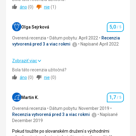
Strava
5,0
/ 5
áno
(
0
)
nie
(
1
)
Ubytovanie
4,0
/ 5
5,0
Okolie
5,0
/ 5
Olga Sejrková
/ 5
Hodnotenie
Overená recenzia
Dátum pobytu: Apríl 2022
Recenzia
Služby
3,0
/ 5
vytvorená pred 3 a viac rokmi
Napísané Apríl 2022
Cena
4,0
/ 5
Zobraziť viac
Strava
5,0
/ 5
Strava
Bola táto recenzia užitočná?
Skvělá
áno
(
0
)
nie
(
0
)
Ubytovanie
5,0
/ 5
Ubytovanie
Starší zařízení pokoje, čistota byla v pořádku
Okolie
5,0
/ 5
1,7
Martin K.
/ 5
Hodnotenie
Služby
Služby
5,0
/ 5
Wellness paráda, personál ochotný není co vytknout.
Overená recenzia
Dátum pobytu: November 2019
Bonus je parkování v podzemních garážích.
Recenzia vytvorená pred 3 a viac rokmi
Napísané
Cena
5,0
/ 5
December 2019
Táto recenzia bola preložená automaticky pomocou
Google Translate
Pokud toužíte po slovanském družení s východními