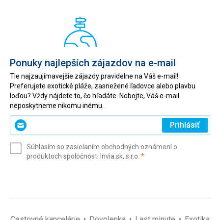
Ponuky najlepších zájazdov na e-mail
Tie najzaujímavejšie zájazdy pravidelne na Váš e-mail!
Preferujete exotické pláže, zasnežené ľadovce alebo plavbu
loďou? Vždy nájdete to, čo hľadáte. Nebojte, Váš e-mail
neposkytneme nikomu inému.
Zadajte
Prihlásiť
svoj
e-
Súhlasím so zasielaním obchodných oznámení o
mail
(povinné)
produktoch spoločnosti Invia.sk, s.r.o.
*
(povinné)
*
Cestovné kancelárie
Dovolenka
Last minute
Exotika