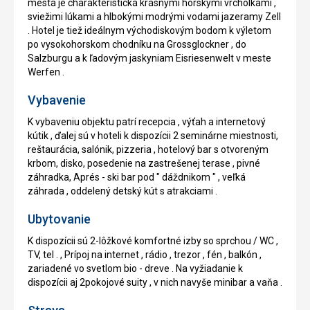
mesta je charakteristická krásnymi horskými vrcholkami ,
sviežimi lúkami a hlbokými modrými vodami jazeramy Zell
. Hotel je tiež ideálnym východiskovým bodom k výletom
po vysokohorskom chodníku na Grossglockner , do
Salzburgu a k ľadovým jaskyniam Eisriesenwelt v meste
Werfen .
Vybavenie
K vybaveniu objektu patrí recepcia , výťah a internetový
kútik , ďalej sú v hoteli k dispozícii 2 seminárne miestnosti,
reštaurácia, salónik, pizzeria , hotelový bar s otvoreným
krbom, disko, posedenie na zastrešenej terase , pivné
záhradka, Aprés - ski bar pod " dáždnikom " , veľká
záhrada , oddelený detský kút s atrakciami .
Ubytovanie
K dispozícii sú 2-lôžkové komfortné izby so sprchou / WC ,
TV, tel . , Prípoj na internet , rádio , trezor , fén , balkón ,
zariadené vo svetlom bio - dreve . Na vyžiadanie k
dispozícii aj 2pokojové suity , v nich navyše minibar a vaňa .