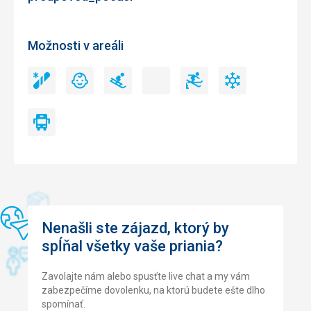
Táto recenzia bola preložená automaticky pomocou
Google Translate
Možnosti v areáli
Snowpark
Detský
Sánkarské
Nočné
Freeride
Umelé
Snowpark
Detský
Sánkarské
Nočné
Freeride
Umelé
park
trate
lyžovanie
zasnežovanie
park
trate
lyžovanie
zasnežovanie
Skibus
Skibus
Nenašli ste zájazd, ktorý by
spĺňal všetky vaše priania?
Zavolajte nám alebo spusťte live chat a my vám
zabezpečíme dovolenku, na ktorú budete ešte dlho
spomínať.