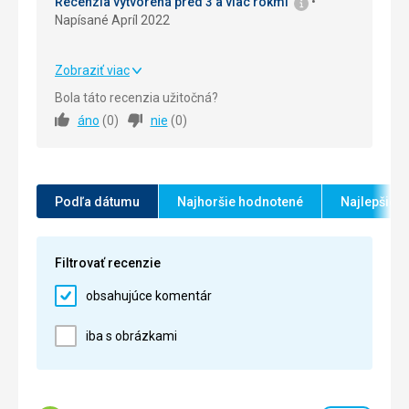
Recenzia vytvorená pred 3 a viac rokmi
Napísané Apríl 2022
Služby
5,0
/ 5
Cena
5,0
/ 5
Zobraziť viac
Strava
5,0
/ 5
Bola táto recenzia užitočná?
áno
(
0
)
nie
(
0
)
Ubytovanie
5,0
/ 5
Okolie
5,0
/ 5
Služby
5,0
/ 5
Podľa dátumu
Najhoršie hodnotené
Najlepšie 
Cena
5,0
/ 5
Filtrovať recenzie
obsahujúce komentár
iba s obrázkami