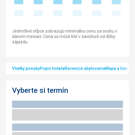
Jednotlivé stĺpce zobrazujú minimálnu cenu za osobu v
danom mesiaci. Cena sa môže líšiť v zavislosti od dĺžky
zájazdu.
Všetky ponuky
Popis hotela
Recenzie ubytovania
Mapa a lokalita
Vyberte si termín