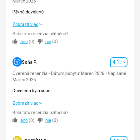
Marec 2026
MOŽNOSŤ IZIEB S VÝHĽADOM DO ZÁHRADY
ALEBO NA MORE S PRÍPLATKOM,
Pěkná dovolená
Služby
VÝBORNÉ
Pěkná dovolená
Zobraziť viac
Bola táto recenzia užitočná?
Strava
4,0
/ 5
áno
(
0
)
nie
(
0
)
Ubytovanie
4,0
/ 5
4,1
Okolie
4,0
/ 5
Soňa P.
/ 5
Hodnotenie
Overená recenzia
Dátum pobytu: Marec 2026
Napísané
Služby
4,0
/ 5
Marec 2026
Cena
4,0
/ 5
Dovolená byla super
Dovolená byla super
Zobraziť viac
Pláž
Dobře, někdy bylo nutné čištění kvůli řasám, ale proběhlo to
Bola táto recenzia užitočná?
Strava
4,0
/ 5
hladce.
áno
(
0
)
nie
(
0
)
Strava
Ubytovanie
3,0
/ 5
Velmi dobré a rozmanité