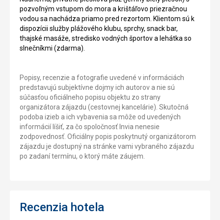
pozvoľným vstupom do mora a krištáľovo priezračnou
vodou sa nachádza priamo pred rezortom. Klientom sú k
dispozícii služby plážového klubu, sprchy, snack bar,
thajské masáže, stredisko vodných športov a lehátka so
slnečníkmi (zdarma).
Popisy, recenzie a fotografie uvedené v informáciách
predstavujú subjektívne dojmy ich autorov a nie sú
súčasťou oficiálneho popisu objektu zo strany
organizátora zájazdu (cestovnej kancelárie). Skutočná
podoba izieb a ich vybavenia sa môže od uvedených
informácií líšiť, za čo spoločnosť Invia nenesie
zodpovednosť. Oficiálny popis poskytnutý organizátorom
zájazdu je dostupný na stránke vami vybraného zájazdu
po zadaní termínu, o ktorý máte záujem.
Recenzia hotela