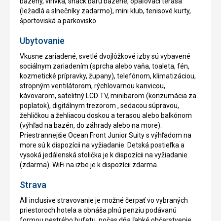
bazény, vírivka, snack baru bazéne, opaľovací terasa
(ležadlá a slnečníky zadarmo), mini klub, tenisové kurty,
športoviská a parkovisko.
Ubytovanie
Vkusne zariadené, svetlé dvojlôžkové izby sú vybavené
sociálnym zariadením (sprcha alebo vaňa, toaleta, fén,
kozmetické prípravky, župany), telefónom, klimatizáciou,
stropným ventilátorom, rýchlovarnou kanvicou,
kávovarom, satelitný LCD TV, minibarom (konzumácia za
poplatok), digitálnym trezorom , sedacou súpravou,
žehličkou a žehliacou doskou a terasou alebo balkónom
(výhľad na bazén, do záhrady alebo na more).
Priestrannejšie Ocean Front Junior Suity s výhľadom na
more sú k dispozícii na vyžiadanie. Detská postieľka a
vysoká jedálenská stolička je k dispozícii na vyžiadanie
(zdarma). WiFi na izbe je k dispozícii zdarma.
Strava
All inclusive stravovanie je možné čerpať vo vybraných
priestoroch hotela a obnáša plnú penziu podávanú
formou pestrého bufetu, počas dňa ľahké občerstvenie