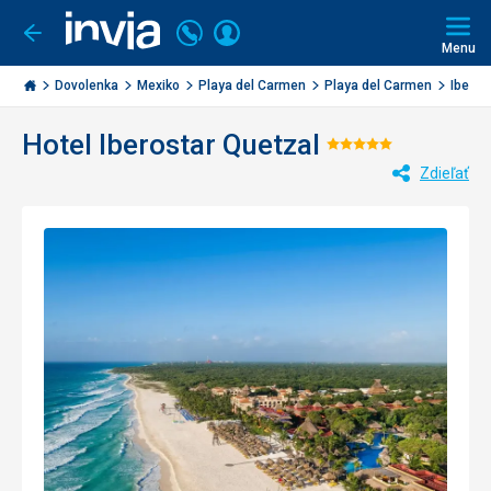
Volajte
Prihlásiť
Ísť
späť
+421
Menu
sa
2
Invia.sk
3221
Dovolenka
Mexiko
Playa del Carmen
Playa del Carmen
Iberos
0477
Hotel Iberostar Quetzal
Hodnotenie:
Zdieľať
5/5