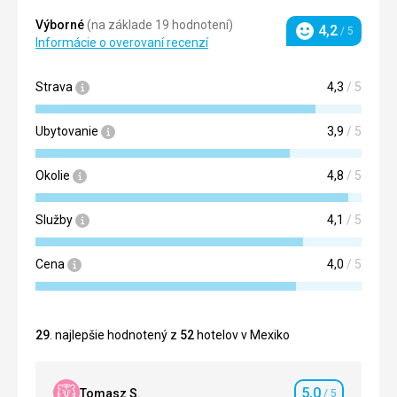
Výborné
(na základe 19 hodnotení)
4,2
/ 5
Hodnotenie
Informácie o overovaní recenzí
Strava
4,3
/ 5
Ubytovanie
3,9
/ 5
Okolie
4,8
/ 5
Služby
4,1
/ 5
Cena
4,0
/ 5
29
. najlepšie hodnotený z
52
hotelov v Mexiko
5,0
Tomasz S.
/ 5