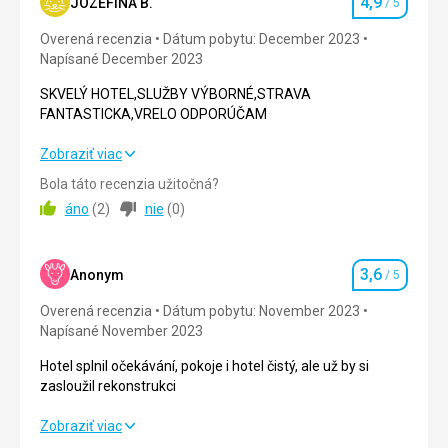
4,9
Okolie
5,0
/ 5
JOZEFÍNA B.
/ 5
Hodnotenie
Ubytovanie
Elegantní podmínky v hotelu
Overená recenzia
Dátum pobytu: December 2023
Služby
3,0
/ 5
Napísané December 2023
Služby
Dobře
Cena
5,0
/ 5
SKVELÝ HOTEL,SLUŽBY VÝBORNÉ,STRAVA
FANTASTICKA,VRELO ODPORÚČAM
Táto recenzia bola preložená automaticky pomocou
Google Translate
SKVELÝ HOTEL,SLUŽBY VÝBORNÉ,STRAVA
Zobraziť viac
FANTASTICKA,VRELO ODPORÚČAM
Bola táto recenzia užitočná?
áno
(
2
)
nie
(
0
)
Strava
5,0
/ 5
Ubytovanie
4,0
/ 5
3,6
Anonym
/ 5
Hodnotenie
Okolie
5,0
/ 5
Overená recenzia
Dátum pobytu: November 2023
Napísané November 2023
Služby
5,0
/ 5
Hotel splnil očekávání, pokoje i hotel čistý, ale už by si
Cena
5,0
/ 5
zasloužil rekonstrukci
Hotel splnil očekávání, pokoje i hotel čistý, ale už by si
Zobraziť viac
Pláž
zasloužil rekonstrukci