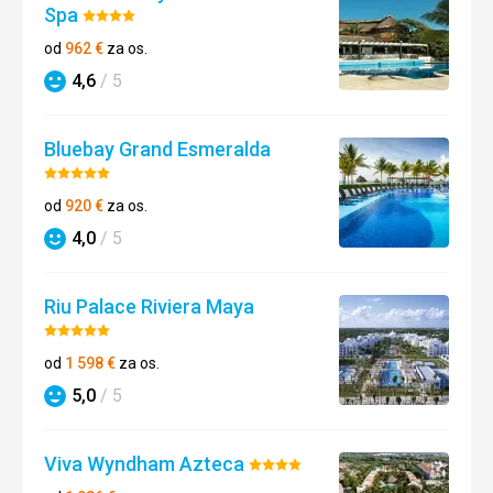
Spa
Hodnotenie:
4/5
od
962
€
za os.
4,6
/ 5
Hodnotenie
Bluebay Grand Esmeralda
Hodnotenie:
5/5
od
920
€
za os.
4,0
/ 5
Hodnotenie
Riu Palace Riviera Maya
Hodnotenie:
5/5
od
1 598
€
za os.
5,0
/ 5
Hodnotenie
Viva Wyndham Azteca
Hodnotenie:
4/5