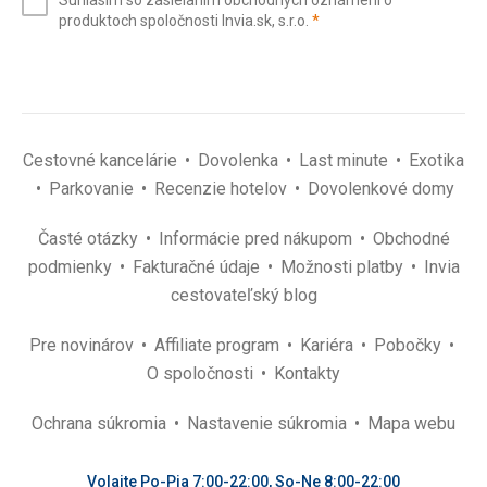
Súhlasím so zasielaním obchodných oznámení o
mail
(povinné)
produktoch spoločnosti Invia.sk, s.r.o.
*
(povinné)
*
Cestovné kancelárie
Dovolenka
Last minute
Exotika
Parkovanie
Recenzie hotelov
Dovolenkové domy
Časté otázky
Informácie pred nákupom
Obchodné
podmienky
Fakturačné údaje
Možnosti platby
Invia
cestovateľský blog
Pre novinárov
Affiliate program
Kariéra
Pobočky
O spoločnosti
Kontakty
Ochrana súkromia
Nastavenie súkromia
Mapa webu
Volajte Po-Pia 7:00-22:00, So-Ne 8:00-22:00