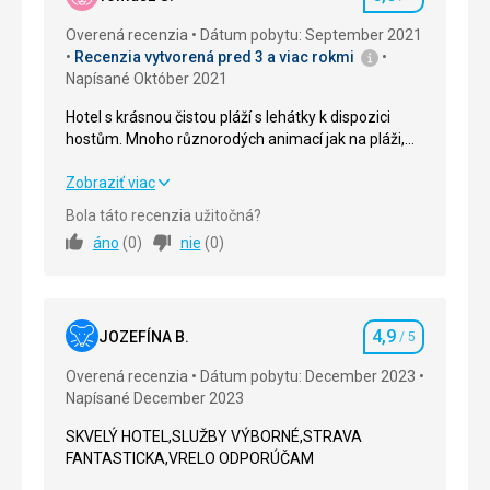
Hodnotenie
Overená recenzia
Dátum pobytu: September 2021
Recenzia vytvorená pred 3 a viac rokmi
Napísané Október 2021
Hotel s krásnou čistou pláží s lehátky k dispozici
hostům. Mnoho různorodých animací jak na pláži,
tak i u hotelu pro každého od malého po velkého
člověka. Krásná budova hotelu s "džunglí" kolem a
Hotel s krásnou čistou pláží s lehátky k dispozici
Zobraziť viac
zvířaty, která dokonale doplňují atmosféru. Velmi
hostům. Mnoho různorodých animací jak na pláži,
Bola táto recenzia užitočná?
milý hotelový personál. Čisto a příjemně, jídlo
tak i u hotelu pro každého od malého po velkého
áno
(
0
)
nie
(
0
)
rozmanité a velmi dobré, bez jakýchkoli připomínek.
člověka. Krásná budova hotelu s "džunglí" kolem a
Hotel a místo s čistým svědomím doporučím
zvířaty, která dokonale doplňují atmosféru. Velmi
každému.
milý hotelový personál. Čisto a příjemně, jídlo
rozmanité a velmi dobré, bez jakýchkoli připomínek.
4,9
Hotel a místo s čistým svědomím doporučím
JOZEFÍNA B.
/ 5
Hodnotenie
každému.
Overená recenzia
Dátum pobytu: December 2023
Napísané December 2023
Strava
5,0
/ 5
SKVELÝ HOTEL,SLUŽBY VÝBORNÉ,STRAVA
Ubytovanie
5,0
/ 5
FANTASTICKA,VRELO ODPORÚČAM
Okolie
5,0
/ 5