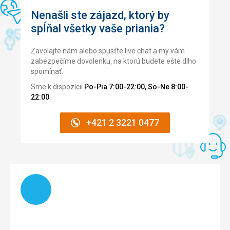
vodu neomezeně
Nenašli ste zájazd, ktorý by
Táto recenzia bola preložená automaticky pomocou
Pláž
spĺňal všetky vaše priania?
Google Translate
snadný přístup, bylo tam trochu mořské trávy, ale plavání
to nebránilo
Zavolajte nám alebo spusťte live chat a my vám
Strava
zabezpečíme dovolenku, na ktorú budete ešte dlho
splnil všechny potřeby
spomínať.
Ubytovanie
Sme k dispozícii
Po-Pia 7:00-22:00, So-Ne 8:00-
to je skvělé
22:00
.
Služby
vynikající
+421 2 3221 0477
Táto recenzia bola preložená automaticky pomocou
Google Translate
Načítam