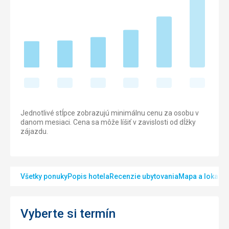
Jednotlivé stĺpce zobrazujú minimálnu cenu za osobu v
danom mesiaci. Cena sa môže líšiť v zavislosti od dĺžky
zájazdu.
Všetky ponuky
Popis hotela
Recenzie ubytovania
Mapa a lokalita
Vyberte si termín