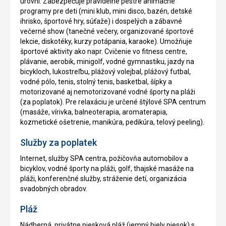
úrovní. Zabezpečuje pravidelné pestré animačné
programy pre deti (mini klub, mini disco, bazén, detské
ihrisko, športové hry, súťaže) i dospelých a zábavné
večerné show (tanečné večery, organizované športové
lekcie, diskotéky, kurzy potápania, karaoke). Umožňuje
športové aktivity ako napr. Cvičenie vo fitness centre,
plávanie, aerobik, minigolf, vodné gymnastiku, jazdy na
bicykloch, lukostreľbu, plážový volejbal, plážový futbal,
vodné pólo, tenis, stolný tenis, basketbal, šípky a
motorizované aj nemotorizované vodné športy na pláži
(za poplatok). Pre relaxáciu je určené štýlové SPA centrum
(masáže, vírivka, balneoterapia, aromaterapia,
kozmetické ošetrenie, manikúra, pedikúra, telový peeling).
Služby za poplatek
Internet, služby SPA centra, požičovňa automobilov a
bicyklov, vodné športy na pláži, golf, thajské masáže na
pláži, konferenčné služby, stráženie detí, organizácia
svadobných obradov.
Pláž
Nádherná, privátne piesková pláž (jemný biely piesok) s