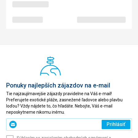
Ponuky najlepších zájazdov na e-mail
Tie najzaujímavejšie zájazdy pravidelne na Váš e-mail!
Preferujete exotické pláže, zasnežené ľadovce alebo plavbu
loďou? Vždy nájdete to, čo hľadáte. Nebojte, Váš e-mail
neposkytneme nikomu inému.
Zadajte
Prihlásiť
svoj
e-