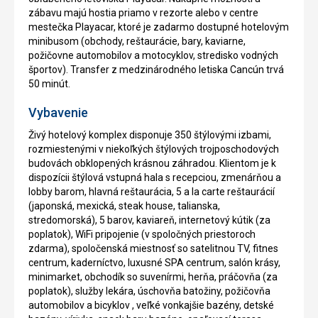
zábavu majú hostia priamo v rezorte alebo v centre
mestečka Playacar, ktoré je zadarmo dostupné hotelovým
minibusom (obchody, reštaurácie, bary, kaviarne,
požičovne automobilov a motocyklov, stredisko vodných
športov). Transfer z medzinárodného letiska Cancún trvá
50 minút.
Vybavenie
Živý hotelový komplex disponuje 350 štýlovými izbami,
rozmiestenými v niekoľkých štýlových trojposchodových
budovách obklopených krásnou záhradou. Klientom je k
dispozícii štýlová vstupná hala s recepciou, zmenárňou a
lobby barom, hlavná reštaurácia, 5 a la carte reštaurácií
(japonská, mexická, steak house, talianska,
stredomorská), 5 barov, kaviareň, internetový kútik (za
poplatok), WiFi pripojenie (v spoločných priestoroch
zdarma), spoločenská miestnosť so satelitnou TV, fitnes
centrum, kaderníctvo, luxusné SPA centrum, salón krásy,
minimarket, obchodík so suvenírmi, herňa, práčovňa (za
poplatok), služby lekára, úschovňa batožiny, požičovňa
automobilov a bicyklov , veľké vonkajšie bazény, detské