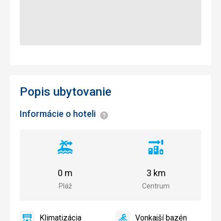
Popis ubytovanie
Informácie o hoteli
Informácie
Vzdialenosť
Vzdialenosť
od
od
pláže
centra
0 m
3 km
mesta
Pláž
Centrum
Klimatizácia
Vonkajší bazén