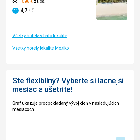
od
1 086
€
za os.
4,7
/ 5
Hodnotenie
Všetky hotely v tejto lokalite
Všetky hotely lokalite Mexiko
Ste flexibilný? Vyberte si lacnejší
mesiac a ušetrite!
Graf ukazuje predpokladaný vývoj cien v nasledujúcich
mesiacoch.