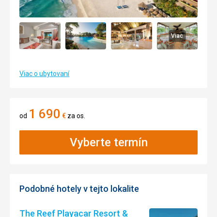
Viac
Viac o ubytovaní
1 690
od
€
za os.
Vyberte termín
Podobné hotely v tejto lokalite
The Reef Playacar Resort &