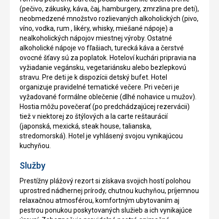
(pečivo, zákusky, káva, čaj, hamburgery, zmrzlina pre deti),
neobmedzené množstvo rozlievaných alkoholických (pivo,
víno, vodka, rum , likéry, whisky, miešané nápoje) a
nealkoholických nápojov miestnej výroby. Ostatné
alkoholické nápoje vo fľašiach, turecká káva a čerstvé
ovocné šťavy sú za poplatok. Hoteloví kuchári pripravia na
vyžiadanie vegánsku, vegetariánsku alebo bezlepkovú
stravu. Pre deti je k dispozícii detský bufet. Hotel
organizuje pravidelné tematické večere. Pri večeri je
vyžadované formálne oblečenie (dlhé nohavice u mužov).
Hostia môžu povečerať (po predchádzajúcej rezervácii)
tiež v niektorej zo štýlových a la carte reštaurácií
(japonská, mexická, steak house, talianska,
stredomorská). Hotel je vyhlásený svojou vynikajúcou
kuchyňou.
Služby
Prestížny plážový rezort si získava svojich hostí polohou
uprostred nádhernej prírody, chutnou kuchyňou, príjemnou
relaxačnou atmosférou, komfortným ubytovaním aj
pestrou ponukou poskytovaných služieb a ich vynikajúce