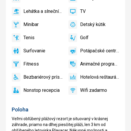
áno
Klimatizácia
áno
Vonkajší
bazén
Lehátka a slnečníky pri bazéne zadarmo
TV
áno
Lehátka
áno
TV
a
Minibar
Detský kútik
slnečníky
áno
Minibar,
áno
Detský
pri
Bar
kútik,
Tenis
Golf
bazéne
Detské
áno
Tenis,
áno
Golf
zadarmo,
ihrisko,
Volejbal
Lehátka
Surfovanie
Potápačské centrum
Detský
áno
Surfovanie
áno
Potápačské
a
bazén
centrum
slnečníky
Fitness
Animačné programy
áno
na
Fitness
áno
Animačné
pláži
programy
Bezbariérový prístup
Hotelová reštaurácia
zadarmo
áno
Bezbariérový
áno
Hotelová
prístup
reštaurácia
Nonstop recepcia
Wifi zadarmo
áno
Nonstop
áno
Wifi
recepcia
zadarmo
Poloha
Veľmi obľúbený plážový rezort je situovaný v krásnej
záhrade, priamo na dlhej piesčitej pláži, len 3 km od
obľúbeného letoviska Playacar. Nákupné možnosti a